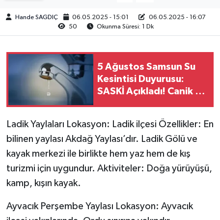
Hande SAGDIÇ
06.05.2025 - 15:01
06.05.2025 - 16:07
50
Okunma Süresi: 1 Dk
5 Ağustos Samsun Su
Kesintisi Duyurusu:
SASKİ Açıkladı! Canik ve
Terme'de Sular Ne
Zaman Gelecek?
Ladik Yaylaları Lokasyon: Ladik ilçesi Özellikler: En
bilinen yaylası Akdağ Yaylası’dır. Ladik Gölü ve
kayak merkezi ile birlikte hem yaz hem de kış
turizmi için uygundur. Aktiviteler: Doğa yürüyüşü,
kamp, kışın kayak.
Ayvacık Perşembe Yaylası Lokasyon: Ayvacık