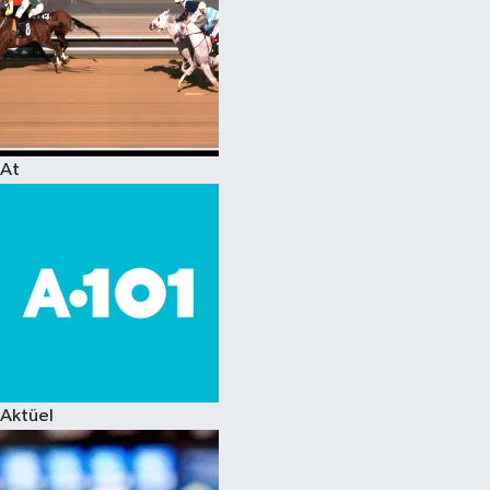
At
Aktüel