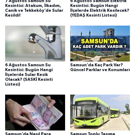
7 Ağustos Samsun Su
6 Ağustos Samsun Elektrik
Kesintisi: Atakum, İlkadım,
Kesintisi: Bugün Hangi
Canik ve Tekkeköy’de Sular
İlçelerde Elektrik Kesilecek?
Kesildi!
(YEDAŞ Kesinti Listesi)
6 Ağustos Samsun Su
Samsun’da Kaç Park Var?
Kesintisi: Bugün Hangi
Güncel Parklar ve Konumları
İlçelerde Sular Kesik
Olacak? (SASKİ Kesinti
Listesi)
Samsun’da Nasıl Para
Samsun Toplu Taşıma