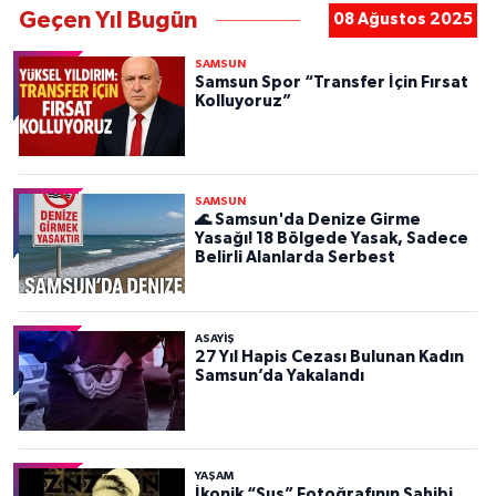
Geçen Yıl Bugün
08 Ağustos 2025
SAMSUN
Samsun Spor “Transfer İçin Fırsat
Kolluyoruz”
SAMSUN
🌊 Samsun'da Denize Girme
Yasağı! 18 Bölgede Yasak, Sadece
Belirli Alanlarda Serbest
ASAYIŞ
27 Yıl Hapis Cezası Bulunan Kadın
Samsun’da Yakalandı
YAŞAM
İkonik “Sus” Fotoğrafının Sahibi