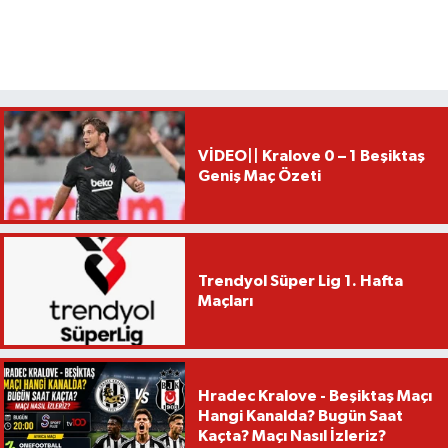
VİDEO|| Kralove 0 – 1 Beşiktaş
Geniş Maç Özeti
Trendyol Süper Lig 1. Hafta
Maçları
Hradec Kralove - Beşiktaş Maçı
Hangi Kanalda? Bugün Saat
Kaçta? Maçı Nasıl İzleriz?