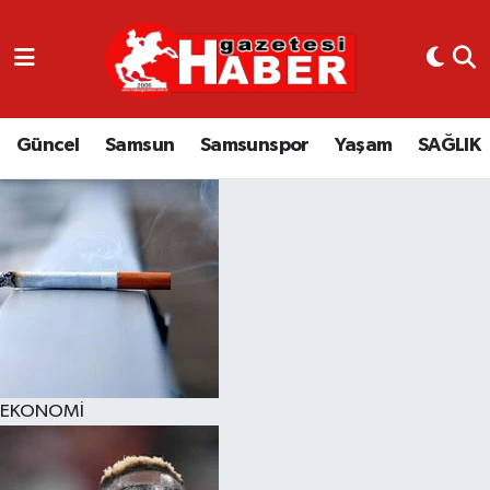
GÜNCEL
SAMSUN
Güncel
Samsun
Samsunspor
Yaşam
SAĞLIK
SAMSUNSPOR
EKONOMİ
YAŞAM
EKONOMİ