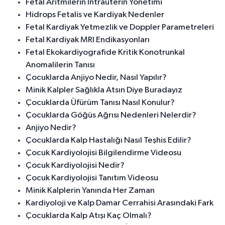
Fetal Aritmilerin İntrauterin Yönetimi
Hidrops Fetalis ve Kardiyak Nedenler
Fetal Kardiyak Yetmezlik ve Doppler Parametreleri
Fetal Kardiyak MRI Endikasyonları
Fetal Ekokardiyografide Kritik Konotrunkal
Anomalilerin Tanısı
Çocuklarda Anjiyo Nedir, Nasıl Yapılır?
Minik Kalpler Sağlıkla Atsın Diye Buradayız
Çocuklarda Üfürüm Tanısı Nasıl Konulur?
Çocuklarda Göğüs Ağrısı Nedenleri Nelerdir?
Anjiyo Nedir?
Çocuklarda Kalp Hastalığı Nasıl Teşhis Edilir?
Çocuk Kardiyolojisi Bilgilendirme Videosu
Çocuk Kardiyolojisi Nedir?
Çocuk Kardiyolojisi Tanıtım Videosu
Minik Kalplerin Yanında Her Zaman
Kardiyoloji ve Kalp Damar Cerrahisi Arasındaki Fark
Çocuklarda Kalp Atışı Kaç Olmalı?