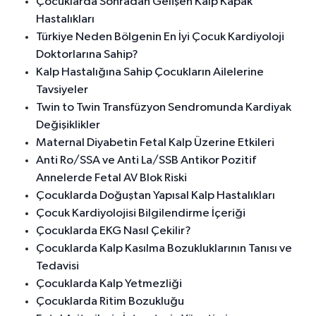
Çocuklarda Sonradan Gelişen Kalp Kapak
Hastalıkları
Türkiye Neden Bölgenin En İyi Çocuk Kardiyoloji
Doktorlarına Sahip?
Kalp Hastalığına Sahip Çocukların Ailelerine
Tavsiyeler
Twin to Twin Transfüzyon Sendromunda Kardiyak
Değişiklikler
Maternal Diyabetin Fetal Kalp Üzerine Etkileri
Anti Ro/SSA ve Anti La/SSB Antikor Pozitif
Annelerde Fetal AV Blok Riski
Çocuklarda Doğuştan Yapısal Kalp Hastalıkları
Çocuk Kardiyolojisi Bilgilendirme İçeriği
Çocuklarda EKG Nasıl Çekilir?
Çocuklarda Kalp Kasılma Bozukluklarının Tanısı ve
Tedavisi
Çocuklarda Kalp Yetmezliği
Çocuklarda Ritim Bozukluğu