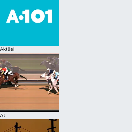
Aktüel
At