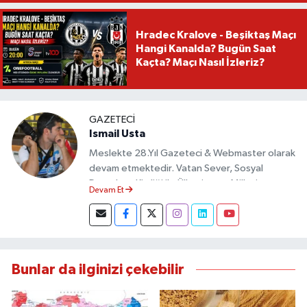
Hradec Kralove - Beşiktaş Maçı
Hangi Kanalda? Bugün Saat
Kaçta? Maçı Nasıl İzleriz?
GAZETECI
Ismail Usta
Meslekte 28.Yıl Gazeteci & Webmaster olarak
devam etmektedir. Vatan Sever, Sosyal
Demokrat Kimliği ile Ülkesine ve Milletine
Devam Et
Objektif Habercilik ilkesi ile yazılarını kaleme
almıştır.
Bunlar da ilginizi çekebilir