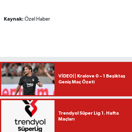
Kaynak:
Özel Haber
VİDEO|| Kralove 0 – 1 Beşiktaş
Geniş Maç Özeti
Trendyol Süper Lig 1. Hafta
Maçları