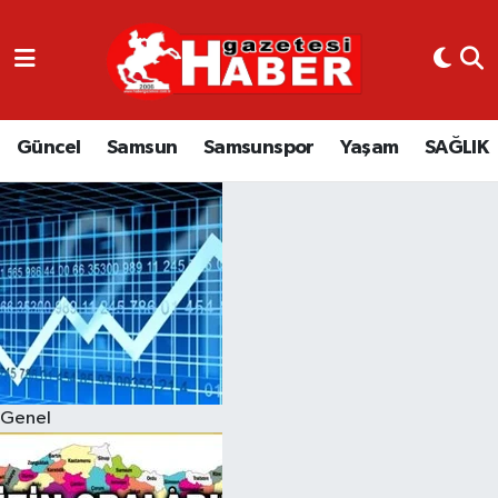
GÜNCEL
SAMSUN
Güncel
Samsun
Samsunspor
Yaşam
SAĞLIK
SAMSUNSPOR
EKONOMİ
YAŞAM
Genel