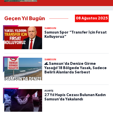
Geçen Yıl Bugün
08 Ağustos 2025
SAMSUN
Samsun Spor “Transfer İçin Fırsat
Kolluyoruz”
SAMSUN
🌊 Samsun'da Denize Girme
Yasağı! 18 Bölgede Yasak, Sadece
Belirli Alanlarda Serbest
ASAYIŞ
27 Yıl Hapis Cezası Bulunan Kadın
Samsun’da Yakalandı