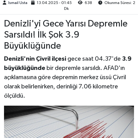
Ismail Usta
13.04.2025 - 01:45
638
Okunma Süresi: 2
Dk
Denizli'yi Gece Yarısı Depremle
Sarsıldı! İlk Şok 3.9
Büyüklüğünde
Denizli'nin Çivril ilçesi
gece saat 04.37'de
3.9
büyüklüğünde
bir depremle sarsıldı. AFAD'ın
açıklamasına göre depremin merkez üssü Çivril
olarak belirlenirken, derinliği 7.06 kilometre
ölçüldü.