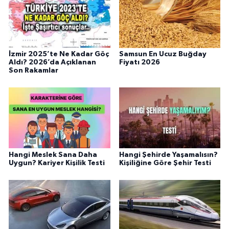
İzmir 2025’te Ne Kadar Göç
Samsun En Ucuz Buğday
Aldı? 2026’da Açıklanan
Fiyatı 2026
Son Rakamlar
Hangi Meslek Sana Daha
Hangi Şehirde Yaşamalısın?
Uygun? Kariyer Kişilik Testi
Kişiliğine Göre Şehir Testi