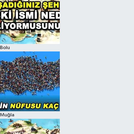
Bolu
Muğla