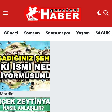
GÜNCEL
SAMSUN
Güncel
Samsun
Samsunspor
Yaşam
SAĞLIK
SAMSUNSPOR
EKONOMİ
YAŞAM
Mardin