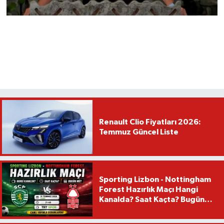
Renault Clio Fiyatları 2026:
Temmuz Güncel Liste
Sporting Lizbon - Nottingham
Forest Hazırlık Maçı Hangi
Kanalda? Saat Kaçta? Bugün
Mü?