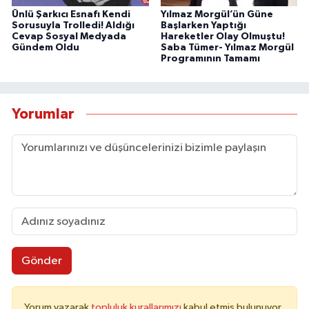
Ünlü Şarkıcı Esnafı Kendi
Yılmaz Morgül’ün Güne
Sorusuyla Trolledi! Aldığı
Başlarken Yaptığı
Cevap Sosyal Medyada
Hareketler Olay Olmuştu!
Gündem Oldu
Saba Tümer- Yılmaz Morgül
Programının Tamamı
Yorumlar
Gönder
Yorum yazarak
topluluk kurallarımızı
kabul etmiş bulunuyor