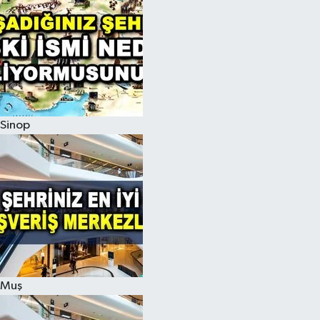
Sinop
Muş