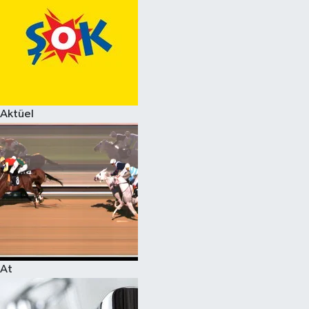
Aktüel
At