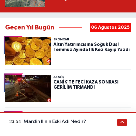
Geçen Yıl Bugün
06 Ağustos 2025
EKONOMİ
Altın Yatırımcısına Soğuk Duş!
Temmuz Ayında İlk Kez Kayıp Yazdı
ASAYIŞ
CANİK’TE FECİ KAZA SONRASI
GERİLİM TIRMANDI
ASAYIŞ
Samsun'da İki Muhtar ve Üç
Mardin İlinin Eski Adı Nedir?
23:54
Şüpheli Alkollü Eğlencede
Silahlarla Dehşet Saçtı!