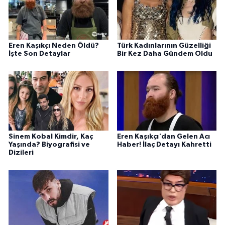
Eren Kaşıkçı Neden Öldü?
Türk Kadınlarının Güzelliği
İşte Son Detaylar
Bir Kez Daha Gündem Oldu
Sinem Kobal Kimdir, Kaç
Eren Kaşıkçı'dan Gelen Acı
Yaşında? Biyografisi ve
Haber! İlaç Detayı Kahretti
Dizileri