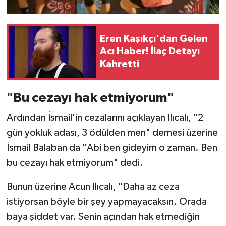
Eren Kaşıkçı'dan Gelen
Acı Haber! İlaç Detayı
Kahretti
"Bu cezayı hak etmiyorum"
Ardından İsmail'in cezalarını açıklayan Ilıcalı, "2
gün yokluk adası, 3 ödülden men" demesi üzerine
İsmail Balaban da "Abi ben gideyim o zaman. Ben
bu cezayı hak etmiyorum" dedi.
Bunun üzerine Acun Ilıcalı, "Daha az ceza
istiyorsan böyle bir şey yapmayacaksın. Orada
baya şiddet var. Senin açından hak etmediğin