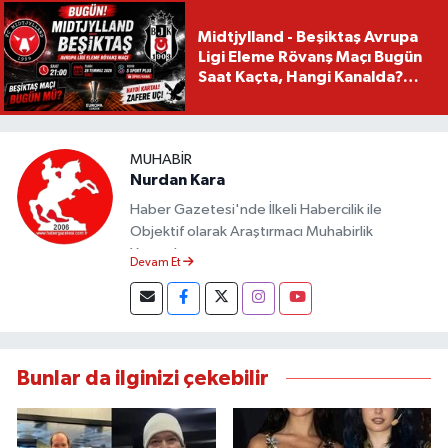
Midtjylland - Beşiktaş Avrupa
Ligi Eleme Rövanş Maçı Bugün
Saat Kaçta, Hangi Kanalda?
Beşiktaş Maçı Bugün Mü?
MUHABIR
Nurdan Kara
Haber Gazetesi'nde İlkeli Habercilik ile
Objektif olarak Araştırmacı Muhabirlik
Yapmaktayım.
Devam Et
Bunlar da ilginizi çekebilir