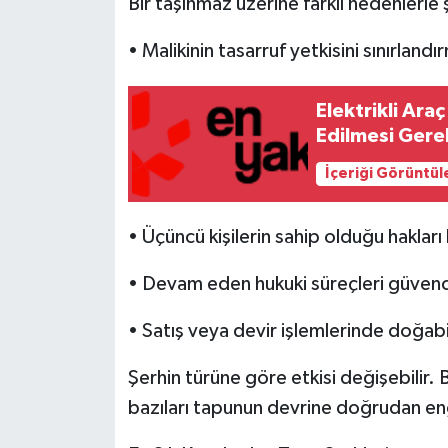
Bir taşınmaz üzerine farklı nedenlerle 
• Malikinin tasarruf yetkisini sınırlandı
Elektrikli Ara
Edilmesi Gere
İçeriği Görüntül
• Üçüncü kişilerin sahip olduğu haklar
• Devam eden hukuki süreçleri güvenc
• Satış veya devir işlemlerinde doğa
Şerhin türüne göre etkisi değişebilir. 
bazıları tapunun devrine doğrudan enge