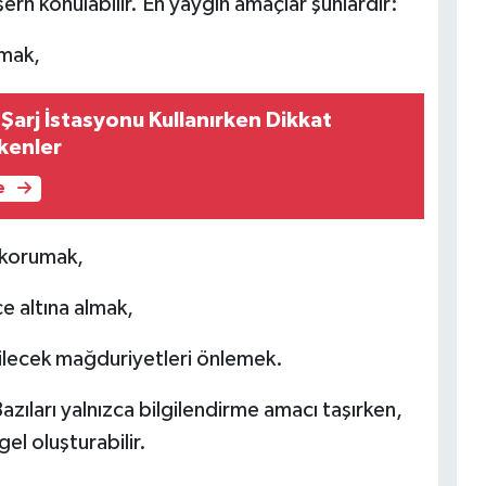
şerh konulabilir. En yaygın amaçlar şunlardır:
rmak,
ç Şarj İstasyonu Kullanırken Dikkat
kenler
e
ı korumak,
e altına almak,
bilecek mağduriyetleri önlemek.
Bazıları yalnızca bilgilendirme amacı taşırken,
l oluşturabilir.