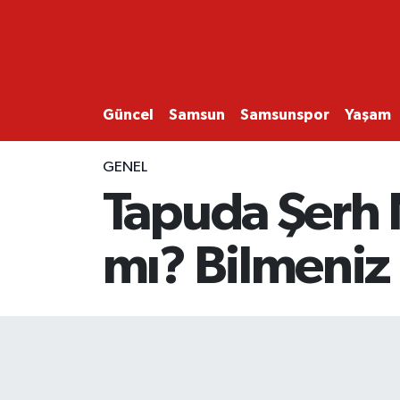
GÜNCEL
SAMSUN
Güncel
Samsun
Samsunspor
Yaşam
SAMSUNSPOR
GENEL
Tapuda Şerh N
EKONOMİ
mı? Bilmeniz
YAŞAM