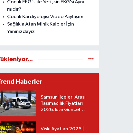
Çocuk EKG’si ile Yetişkin EKG’si Aynı
mıdır?
Çocuk Kardiyolojisi Video Paylaşımı
Sağlıkla Atan Minik Kalpler İçin
Yanınızdayız
ükleniyor...
Trend Haberler
Samsun İlçeleri Arası
Taşımacılık Fiyatları
2026: İşte Güncel
Tarifeler
Viski fiyatları 2026 |