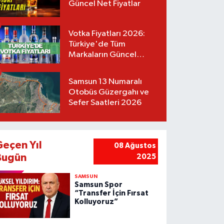
Güncel Net Fiyatlar
Votka Fiyatları 2026:
Türkiye'de Tüm
Markaların Güncel
Listesi
Samsun 13 Numaralı
Otobüs Güzergahı ve
Sefer Saatleri 2026
Geçen Yıl
08 Ağustos
Bugün
2025
SAMSUN
Samsun Spor
“Transfer İçin Fırsat
Kolluyoruz”