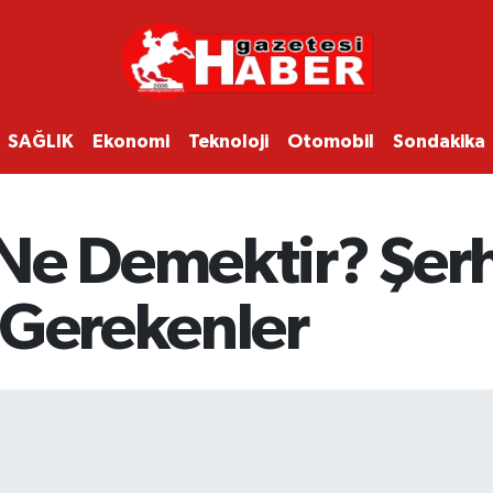
SAĞLIK
Ekonomi
Teknoloji
Otomobil
Sondakika
e Demektir? Şerhl
 Gerekenler