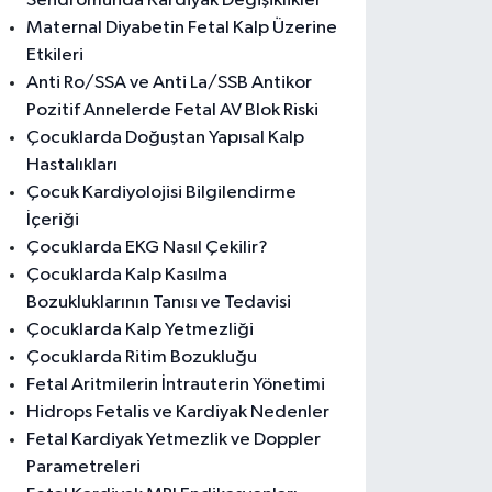
Sendromunda Kardiyak Değişiklikler
Maternal Diyabetin Fetal Kalp Üzerine
Etkileri
Anti Ro/SSA ve Anti La/SSB Antikor
Pozitif Annelerde Fetal AV Blok Riski
Çocuklarda Doğuştan Yapısal Kalp
Hastalıkları
Çocuk Kardiyolojisi Bilgilendirme
İçeriği
Çocuklarda EKG Nasıl Çekilir?
Çocuklarda Kalp Kasılma
Bozukluklarının Tanısı ve Tedavisi
Çocuklarda Kalp Yetmezliği
Çocuklarda Ritim Bozukluğu
Fetal Aritmilerin İntrauterin Yönetimi
Hidrops Fetalis ve Kardiyak Nedenler
Fetal Kardiyak Yetmezlik ve Doppler
Parametreleri