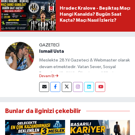
Hradec Kralove - Beşiktaş Maçı
Hangi Kanalda? Bugün Saat
Kaçta? Maçı Nasıl İzleriz?
GAZETECI
Ismail Usta
Meslekte 28.Yıl Gazeteci & Webmaster olarak
devam etmektedir. Vatan Sever, Sosyal
Demokrat Kimliği ile Ülkesine ve Milletine
Devam Et
Objektif Habercilik ilkesi ile yazılarını kaleme
almıştır.
Bunlar da ilginizi çekebilir