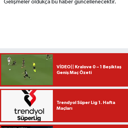
Gelişmeler oldukça bu haber güncellenecektir.
VİDEO|| Kralove 0 – 1 Beşiktaş
Geniş Maç Özeti
Trendyol Süper Lig 1. Hafta
Maçları