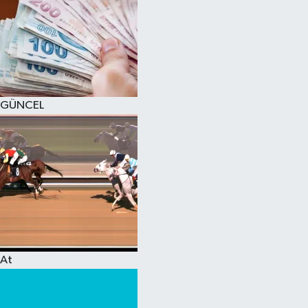
GÜNCEL
At