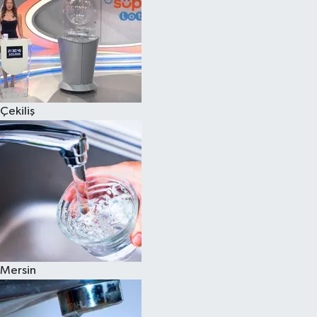
Çekiliş
Mersin