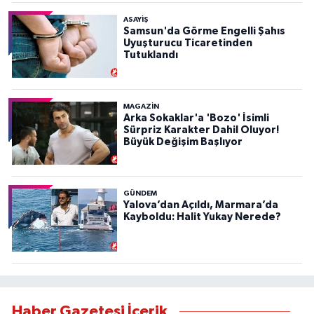
ASAYIŞ
Samsun'da Görme Engelli Şahıs
Uyuşturucu Ticaretinden
Tutuklandı
MAGAZİN
Arka Sokaklar'a 'Bozo' İsimli
Sürpriz Karakter Dahil Oluyor!
Büyük Değişim Başlıyor
GÜNDEM
Yalova’dan Açıldı, Marmara’da
Kayboldu: Halit Yukay Nerede?
Haber Gazetesi İçerik