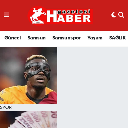
GÜNCEL
SAMSUN
Güncel
Samsun
Samsunspor
Yaşam
SAĞLIK
SAMSUNSPOR
EKONOMİ
YAŞAM
SPOR