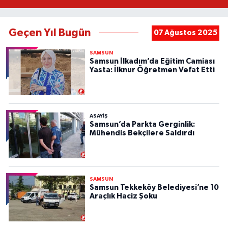
Geçen Yıl Bugün
07 Ağustos 2025
SAMSUN
Samsun İlkadım’da Eğitim Camiası
Yasta: İlknur Öğretmen Vefat Etti
ASAYIŞ
Samsun’da Parkta Gerginlik:
Mühendis Bekçilere Saldırdı
SAMSUN
Samsun Tekkeköy Belediyesi’ne 10
Araçlık Haciz Şoku