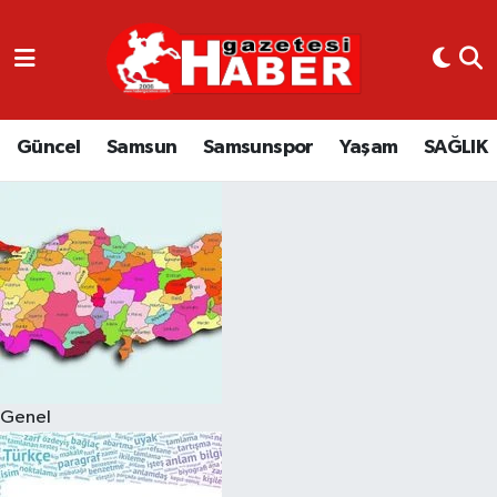
GÜNCEL
SAMSUN
Güncel
Samsun
Samsunspor
Yaşam
SAĞLIK
SAMSUNSPOR
EKONOMİ
YAŞAM
Genel