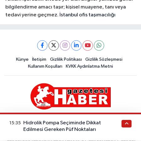
bilgilendirme amacı taşır; kişisel muayene, tanı veya
tedavi yerine geçmez.
İstanbul ofis taşımacılığı
Künye
İletişim
Gizlilik Politikası
Gizlilik Sözleşmesi
Kullanım Koşulları
KVKK Aydınlatma Metni
Samsun Gezilecek Yerler - Samsun Otelleri- Samsun Restoranları
Hidrolik Pompa Seçiminde Dikkat
15:35
- Samsun Aktiviteleri -Samsun Tarihi-Samsun Kültürü -Samsun
Edilmesi Gereken Püf Noktaları
Doğası -Samsun Alışveriş -Samsun Ulaşım -Samsun Hava Durumu
Samsunspor haberleri Haber gazetesi | Samsun haber | Samsun