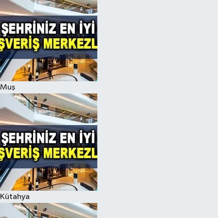
Muş
Kütahya