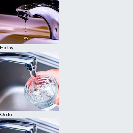
Hatay
Ordu