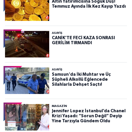
Altın Yatırımcısına Soğuk Duş!
Temmuz Ayında İlk Kez Kayıp Yazdı
ASAYIŞ
CANİK’TE FECİ KAZA SONRASI
GERİLİM TIRMANDI
ASAYIŞ
Samsun'da İki Muhtar ve Üç
Şüpheli Alkollü Eğlencede
Silahlarla Dehşet Saçtı!
MAGAZİN
Jennifer Lopez İstanbul’da Chanel
Krizi Yaşadı: “Sorun Değil” Deyip
Yine Tarzıyla Gündem Oldu