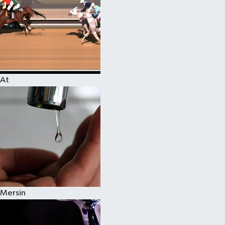
At
Mersin