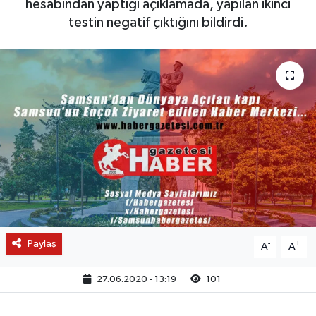
hesabından yaptığı açıklamada, yapılan ikinci
testin negatif çıktığını bildirdi.
Paylaş
-
+
A
A
27.06.2020 - 13:19
101