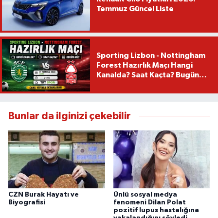
Temmuz Güncel Liste
Sporting Lizbon - Nottingham
Forest Hazırlık Maçı Hangi
Kanalda? Saat Kaçta? Bugün
Mü?
Bunlar da ilginizi çekebilir
CZN Burak Hayatı ve
Ünlü sosyal medya
Biyografisi
fenomeni Dilan Polat
pozitif lupus hastalığına
yakalandığını söyledi