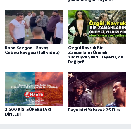
Kaan Kazgan - Savaş
Özgül Kavruk Bir
Cebeci kavgası (full video)
Zamanların Önemli
Yıldızıydı Şimdi Hayatı Çok
Değişti!
3.500 KİŞİ SÜPERSTARI
Beyninizi Yakacak 25 Film
DİNLEDİ