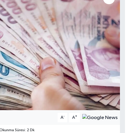
-
+
A
A
Okunma Süresi: 2 Dk