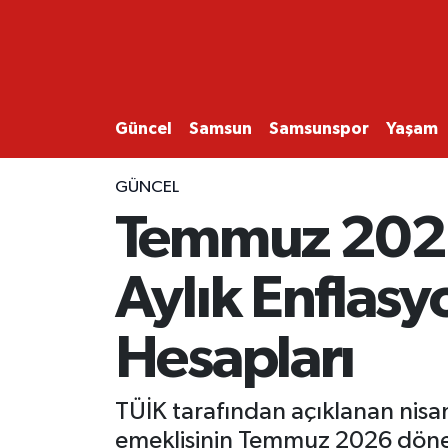
GÜNCEL
SAMSUN
Güncel
Samsun
Samsunspor
Yaşam
SAMSUNSPOR
GÜNCEL
Temmuz 2026
EKONOMİ
Aylık Enflasy
YAŞAM
Hesapları
TÜİK tarafından açıklanan nisan
emeklisinin Temmuz 2026 dönem