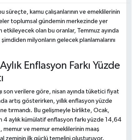
u süreçte, kamu çalışanlarının ve emeklilerinin
eler toplumsal gündemin merkezinde yer
an etkileyecek olan bu oranlar, Temmuz ayında
 şimdiden milyonların gelecek planlamalarını
 Aylık Enflasyon Farkı Yüzde
ı
ı son verilere göre, nisan ayında tüketici fiyat
a artış gösterirken, yıllık enflasyon yüzde
ine tırmandı. Bu gelişmeyle birlikte, Ocak,
n 4 aylık kümülatif enflasyon farkı yüzde 14,64
ri, memur ve memur emeklilerinin maaş
l zeminin ilk güçlü temelini oluşturuyor.