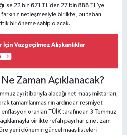
 ise 22 bin 671 TL’den 27 bin 888 TL’ye
farkının netleşmesiyle birlikte, bu taban
ritik bir öneme sahip olacak.
er İçin Vazgeçilmez Alışkanlıklar
e
 Ne Zaman Açıklanacak?
mmuz ayı itibarıyla alacağı net maaş miktarları,
 olarak tamamlanmasının ardından resmiyet
ı enflasyon oranları TÜİK tarafından 3 Temmuz
çıklamayla birlikte refah payı hariç net zam
öre yeni dönemin güncel maaş listeleri