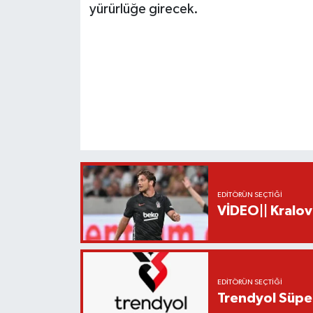
yürürlüğe girecek.
EDITÖRÜN SEÇTIĞI
VİDEO|| Kralov
EDITÖRÜN SEÇTIĞI
Trendyol Süper