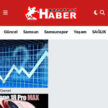
GÜNCEL
SAMSUN
Güncel
Samsun
Samsunspor
Yaşam
SAĞLIK
SAMSUNSPOR
EKONOMİ
YAŞAM
Genel