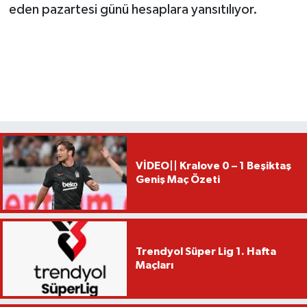
eden pazartesi günü hesaplara yansıtılıyor.
VİDEO|| Kralove 0 – 1 Beşiktaş
Geniş Maç Özeti
Trendyol Süper Lig 1. Hafta
Maçları