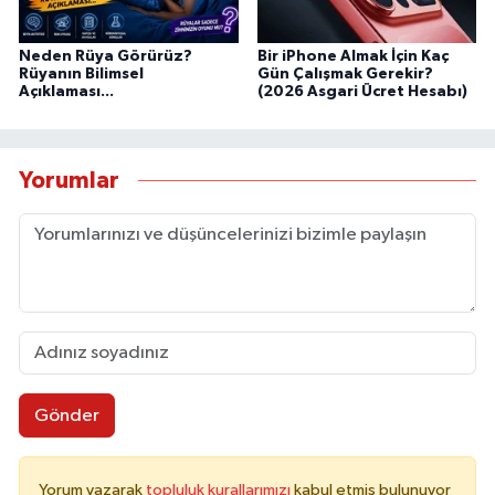
Neden Rüya Görürüz?
Bir iPhone Almak İçin Kaç
Rüyanın Bilimsel
Gün Çalışmak Gerekir?
Açıklaması...
(2026 Asgari Ücret Hesabı)
Yorumlar
Gönder
Yorum yazarak
topluluk kurallarımızı
kabul etmiş bulunuyor