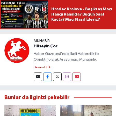
Hradec Kralove - Beşiktaş Maçı
Hangi Kanalda? Bugün Saat
Kaçta? Maçı Nasıl İzleriz?
MUHABIR
Hüseyin Çor
Haber Gazetesi'nde İlkeli Habercilik ile
Objektif olarak Araştırmacı Muhabirlik
Yapmaktayım.
Devam Et
Bunlar da ilginizi çekebilir