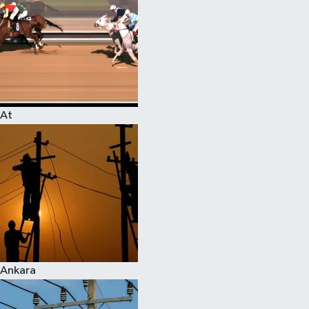
At
Ankara