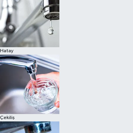
Hatay
Çekiliş