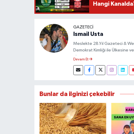
Hangi Kanalda
GAZETECI
Ismail Usta
Meslekte 28.Yıl Gazeteci & We
Demokrat Kimliği ile Ülkesine ve 
almıştır.
Devam Et
Bunlar da ilginizi çekebilir