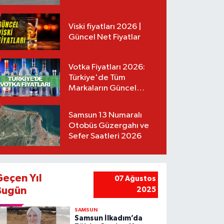
Tarifeler
Viski fiyatları 2026 |
Güncel Net Fiyatlar
Votka Fiyatları 2026:
Türkiye'de Tüm
Markaların Güncel
Listesi
Samsun 13 Numaralı
Otobüs Güzergahı ve
Sefer Saatleri 2026
Geçen Yıl
07 Ağustos
Bugün
2025
SAMSUN
Samsun İlkadım’da