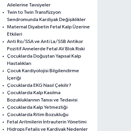
Ailelerine Tavsiyeler
Twin to Twin Transfüzyon
Sendromunda Kardiyak Değişiklikler
Maternal Diyabetin Fetal Kalp Üzerine
Etkileri
Anti Ro/SSA ve Anti La/SSB Antikor
Pozitif Annelerde Fetal AV Blok Riski
Çocuklarda Doğuştan Yapısal Kalp
Hastalıkları
Çocuk Kardiyolojisi Bilgilendirme
İçeriği
Çocuklarda EKG Nasıl Çekilir?
Çocuklarda Kalp Kasılma
Bozukluklarının Tanısı ve Tedavisi
Çocuklarda Kalp Yetmezliği
Çocuklarda Ritim Bozukluğu
Fetal Aritmilerin İntrauterin Yönetimi
Hidrops Fetalis ve Kardiyak Nedenler