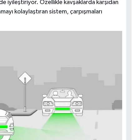
lde iyileştiriyor. Özellikle kavşaklarda karşıdan
mayı kolaylaştıran sistem, çarpışmaları