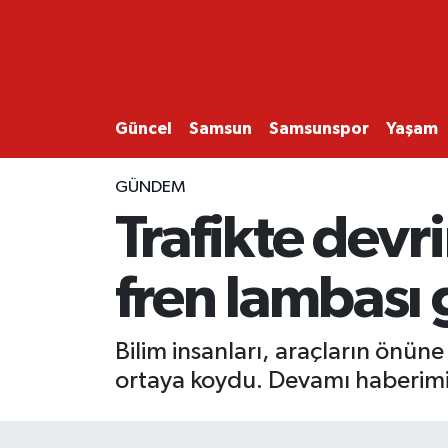
GÜNCEL
SAMSUN
Güncel
Samsun
Samsunspor
Yaşam
SAMSUNSPOR
GÜNDEM
Trafikte devr
EKONOMİ
fren lambası 
YAŞAM
Bilim insanları, araçların önüne
ortaya koydu. Devamı haberimi