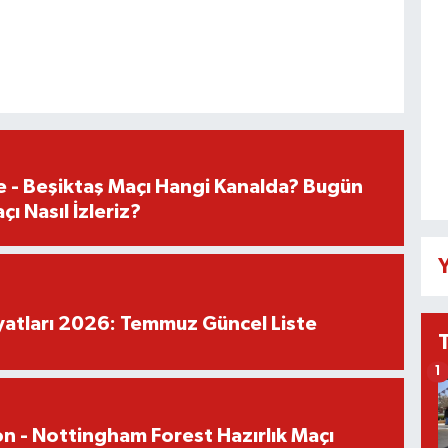
e - Beşiktaş Maçı Hangi Kanalda? Bugün
ı Nasıl İzleriz?
Y
iyatları 2026: Temmuz Güncel Liste
1
n - Nottingham Forest Hazırlık Maçı