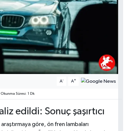
-
+
A
A
Okunma Süresi: 1 Dk
iz edildi: Sonuç şaşırtıcı
ı araştırmaya göre, ön fren lambaları