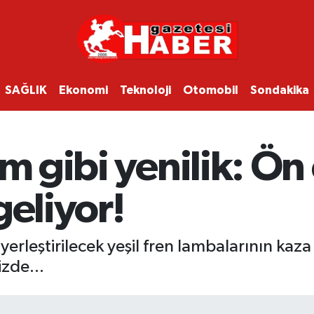
SAĞLIK
Ekonomi
Teknoloji
Otomobil
Sondakika
im gibi yenilik: Ön
geliyor!
 yerleştirilecek yeşil fren lambalarının kaza
zde...