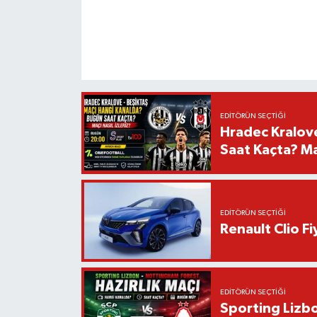
EDITÖRÜN SEÇTIĞI
Hradec Kralov
Saat Kaçta? Maç
EDITÖRÜN SEÇTIĞI
Renault Clio F
EDITÖRÜN SEÇTIĞI
Sporting Lizbo