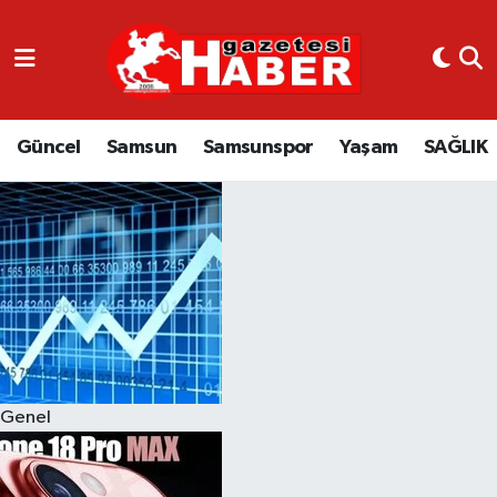
GÜNCEL
SAMSUN
Güncel
Samsun
Samsunspor
Yaşam
SAĞLIK
SAMSUNSPOR
EKONOMİ
YAŞAM
Genel