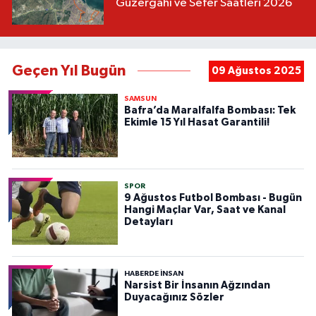
Güzergahı ve Sefer Saatleri 2026
Geçen Yıl Bugün
09 Ağustos 2025
SAMSUN
Bafra’da Maralfalfa Bombası: Tek
Ekimle 15 Yıl Hasat Garantili!
SPOR
9 Ağustos Futbol Bombası - Bugün
Hangi Maçlar Var, Saat ve Kanal
Detayları
HABERDE INSAN
Narsist Bir İnsanın Ağzından
Duyacağınız Sözler