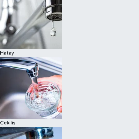
Hatay
Çekiliş