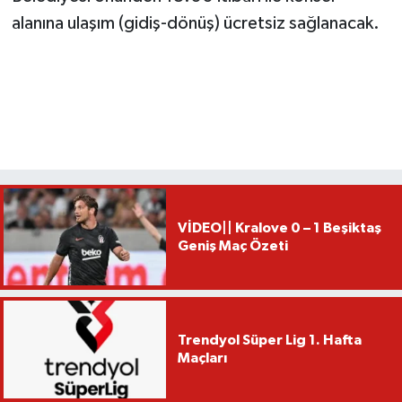
alanına ulaşım (gidiş-dönüş) ücretsiz sağlanacak.
VİDEO|| Kralove 0 – 1 Beşiktaş
Geniş Maç Özeti
Trendyol Süper Lig 1. Hafta
Maçları