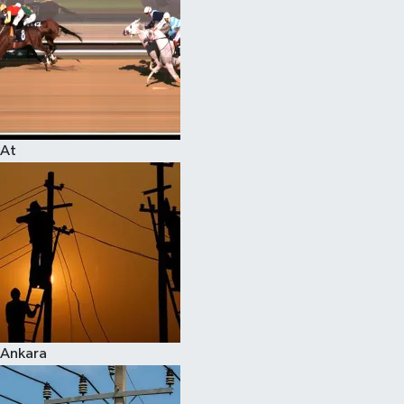
At
Ankara