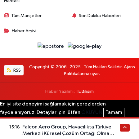
Haritası
Tüm Manşetler
Son Dakika Haberleri
Haber Arşivi
Copyright © 2006- 2025 . Tüm Hakları Saklıdır. Ajans
RSS
Politikalarına uyar.
Haber Yazılımı:
TE Bilişim
En iyi site deneyimi sağlamak için çerezlerden
faydalanıyoruz. Detaylar için lütfen
OKUYUN
Tamam
Falcon Aero Group, Havacılıkta Türkiye
15:18
Merkezli Küresel Çözüm Ortağı Olma