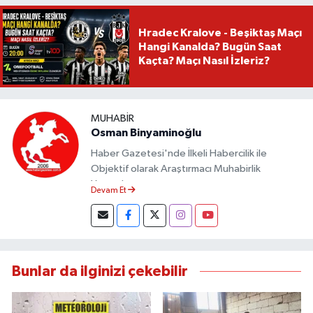
Hradec Kralove - Beşiktaş Maçı
Hangi Kanalda? Bugün Saat
Kaçta? Maçı Nasıl İzleriz?
MUHABIR
Osman Binyaminoğlu
Haber Gazetesi'nde İlkeli Habercilik ile
Objektif olarak Araştırmacı Muhabirlik
Yapmaktayım.
Devam Et
Bunlar da ilginizi çekebilir