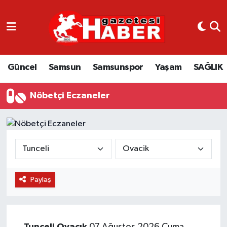
GÜNCEL
SAMSUN
Güncel
Samsun
Samsunspor
Yaşam
SAĞLIK
SAMSUNSPOR
Nöbetçi Eczaneler
EKONOMİ
YAŞAM
Paylaş
Tunceli
Ovacık
07 Ağustos 2026 Cuma