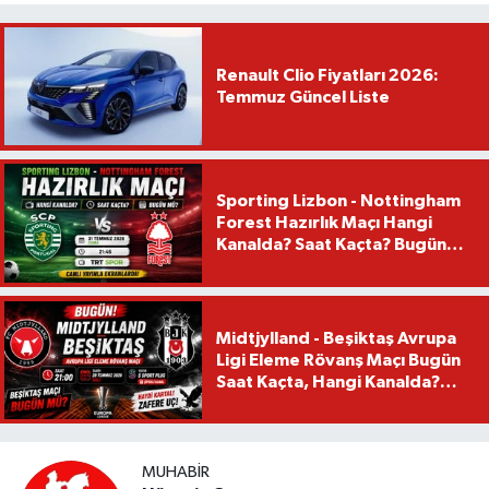
Renault Clio Fiyatları 2026:
Temmuz Güncel Liste
Sporting Lizbon - Nottingham
Forest Hazırlık Maçı Hangi
Kanalda? Saat Kaçta? Bugün
Mü?
Midtjylland - Beşiktaş Avrupa
Ligi Eleme Rövanş Maçı Bugün
Saat Kaçta, Hangi Kanalda?
Beşiktaş Maçı Bugün Mü?
MUHABIR