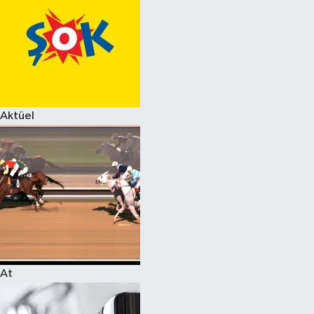
Aktüel
At