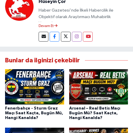
Hüseyin Çor
Haber Gazetesi'nde İlkeli Habercilik ile
Objektif olarak Araştırmacı Muhabirlik
Yapmaktayım.
Devam Et
Bunlar da ilginizi çekebilir
Fenerbahçe - Sturm Graz
Arsenal – Real Betis Maçı
Maçı Saat Kaçta, Bugün Mü,
Bugün Mü? Saat Kaçta,
Hangi Kanalda?
Hangi Kanalda?