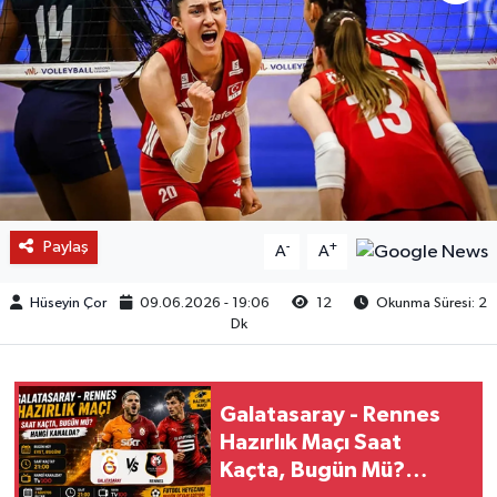
Paylaş
-
+
A
A
Hüseyin Çor
09.06.2026 - 19:06
12
Okunma Süresi: 2
Dk
Galatasaray - Rennes
Hazırlık Maçı Saat
Kaçta, Bugün Mü?