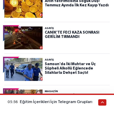
Altın Yatırımcısına Soğuk Duş!
Temmuz Ayında İlk Kez Kayıp Yazdı
ASAYIŞ
CANİK’TE FECİ KAZA SONRASI
GERİLİM TIRMANDI
ASAYIŞ
Samsun'da İki Muhtar ve Üç
Şüpheli Alkollü Eğlencede
Silahlarla Dehşet Saçtı!
MAGAZİN
Jennifer Lopez İstanbul’da Chanel
Krizi Yaşadı: “Sorun Değil” Deyip
Eğitim İçerikleri İçin Telegram Grupları
05:56
Yine Tarzıyla Gündem Oldu