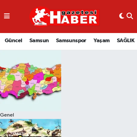
GÜNCEL
SAMSUN
Güncel
Samsun
Samsunspor
Yaşam
SAĞLIK
SAMSUNSPOR
EKONOMİ
YAŞAM
Genel