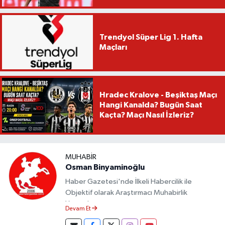
Trendyol Süper Lig 1. Hafta
Maçları
Hradec Kralove - Beşiktaş Maçı
Hangi Kanalda? Bugün Saat
Kaçta? Maçı Nasıl İzleriz?
MUHABIR
Osman Binyaminoğlu
Haber Gazetesi'nde İlkeli Habercilik ile
Objektif olarak Araştırmacı Muhabirlik
Yapmaktayım.
Devam Et