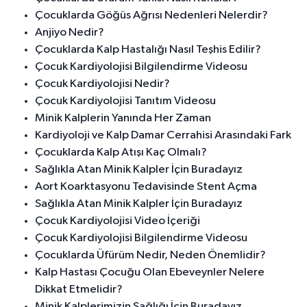
Çocuklarda Göğüs Ağrısı Nedenleri Nelerdir?
Anjiyo Nedir?
Çocuklarda Kalp Hastalığı Nasıl Teşhis Edilir?
Çocuk Kardiyolojisi Bilgilendirme Videosu
Çocuk Kardiyolojisi Nedir?
Çocuk Kardiyolojisi Tanıtım Videosu
Minik Kalplerin Yanında Her Zaman
Kardiyoloji ve Kalp Damar Cerrahisi Arasındaki Fark
Çocuklarda Kalp Atışı Kaç Olmalı?
Sağlıkla Atan Minik Kalpler İçin Buradayız
Aort Koarktasyonu Tedavisinde Stent Açma
Sağlıkla Atan Minik Kalpler İçin Buradayız
Çocuk Kardiyolojisi Video İçeriği
Çocuk Kardiyolojisi Bilgilendirme Videosu
Çocuklarda Üfürüm Nedir, Neden Önemlidir?
Kalp Hastası Çocuğu Olan Ebeveynler Nelere
Dikkat Etmelidir?
Minik Kalplerimizin Sağlığı İçin Buradayız