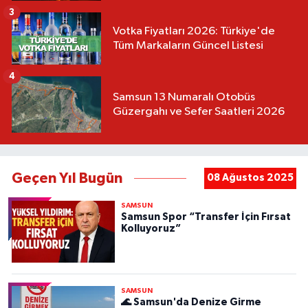
3
Votka Fiyatları 2026: Türkiye'de
Tüm Markaların Güncel Listesi
4
Samsun 13 Numaralı Otobüs
Güzergahı ve Sefer Saatleri 2026
Geçen Yıl Bugün
08 Ağustos 2025
SAMSUN
Samsun Spor “Transfer İçin Fırsat
Kolluyoruz”
SAMSUN
🌊 Samsun'da Denize Girme