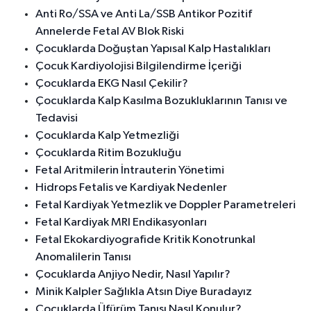
Anti Ro/SSA ve Anti La/SSB Antikor Pozitif
Annelerde Fetal AV Blok Riski
Çocuklarda Doğuştan Yapısal Kalp Hastalıkları
Çocuk Kardiyolojisi Bilgilendirme İçeriği
Çocuklarda EKG Nasıl Çekilir?
Çocuklarda Kalp Kasılma Bozukluklarının Tanısı ve
Tedavisi
Çocuklarda Kalp Yetmezliği
Çocuklarda Ritim Bozukluğu
Fetal Aritmilerin İntrauterin Yönetimi
Hidrops Fetalis ve Kardiyak Nedenler
Fetal Kardiyak Yetmezlik ve Doppler Parametreleri
Fetal Kardiyak MRI Endikasyonları
Fetal Ekokardiyografide Kritik Konotrunkal
Anomalilerin Tanısı
Çocuklarda Anjiyo Nedir, Nasıl Yapılır?
Minik Kalpler Sağlıkla Atsın Diye Buradayız
Çocuklarda Üfürüm Tanısı Nasıl Konulur?