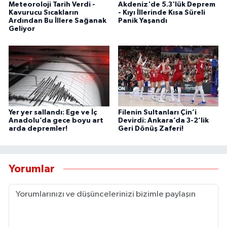
Meteoroloji Tarih Verdi -
Akdeniz'de 5.3'lük Deprem
Kavurucu Sıcakların
- Kıyı İllerinde Kısa Süreli
Ardından Bu İllere Sağanak
Panik Yaşandı
Geliyor
Yer yer sallandı: Ege ve İç
Filenin Sultanları Çin’i
Anadolu’da gece boyu art
Devirdi: Ankara’da 3-2’lik
arda depremler!
Geri Dönüş Zaferi!
Yorumlar