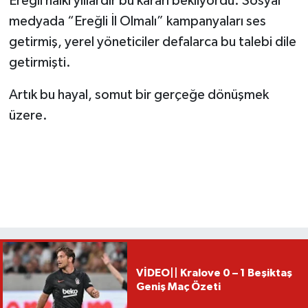
Ereğli halkı yıllardır bu kararı bekliyordu. Sosyal
medyada “Ereğli İl Olmalı” kampanyaları ses
getirmiş, yerel yöneticiler defalarca bu talebi dile
getirmişti.
Artık bu hayal, somut bir gerçeğe dönüşmek
üzere.
VİDEO|| Kralove 0 – 1 Beşiktaş
Geniş Maç Özeti