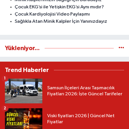
Çocuk EKG’si ile Yetişkin EKG’si Aynı mıdır?
Çocuk Kardiyolojisi Video Paylaşımı
Sağlıkla Atan Minik Kalpler İçin Yanınızdayız
Yükleniyor...
Trend Haberler
1
Samsun İlçeleri Arası Taşımacılık
Fiyatları 2026: İşte Güncel Tarifeler
2
Viski fiyatları 2026 | Güncel Net
Fiyatlar