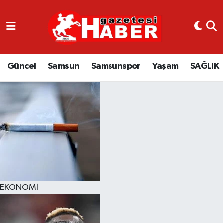
GÜNCEL
SAMSUN
Güncel
Samsun
Samsunspor
Yaşam
SAĞLIK
SAMSUNSPOR
EKONOMİ
YAŞAM
EKONOMİ