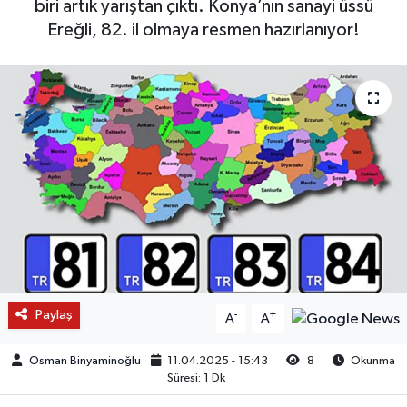
biri artık yarıştan çıktı. Konya’nın sanayi üssü
Ereğli, 82. il olmaya resmen hazırlanıyor!
Paylaş
-
+
A
A
Osman Binyaminoğlu
11.04.2025 - 15:43
8
Okunma
Süresi: 1 Dk