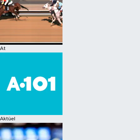
At
Aktüel