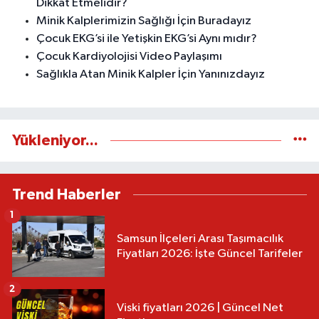
Dikkat Etmelidir?
Minik Kalplerimizin Sağlığı İçin Buradayız
Çocuk EKG’si ile Yetişkin EKG’si Aynı mıdır?
Çocuk Kardiyolojisi Video Paylaşımı
Sağlıkla Atan Minik Kalpler İçin Yanınızdayız
Yükleniyor...
Trend Haberler
1
Samsun İlçeleri Arası Taşımacılık
Fiyatları 2026: İşte Güncel Tarifeler
2
Viski fiyatları 2026 | Güncel Net