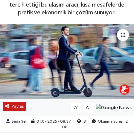
tercih ettiği bu ulaşım aracı, kısa mesafelerde
pratik ve ekonomik bir çözüm sunuyor.
Paylaş
-
+
A
A
Seda Şen
01.07.2025 - 08:37
8
Okunma Süresi: 2
Dk