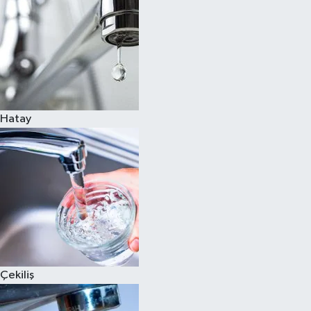
Hatay
Çekiliş