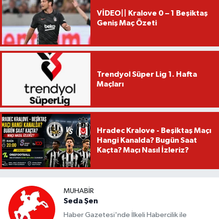
VİDEO|| Kralove 0 – 1 Beşiktaş
Geniş Maç Özeti
Trendyol Süper Lig 1. Hafta
Maçları
Hradec Kralove - Beşiktaş Maçı
Hangi Kanalda? Bugün Saat
Kaçta? Maçı Nasıl İzleriz?
MUHABIR
Seda Şen
Haber Gazetesi'nde İlkeli Habercilik ile