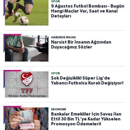
SPOR
9 Ağustos Futbol Bombası - Bugün
Hangi Maçlar Var, Saat ve Kanal
Detayları
HABERDE INSAN
Narsist Bir İnsanın Ağzından
Duyacağınız Sözler
SPOR
Şok Değişiklik! Süper Lig'de
Yabancı Futbolcu Kuralı Değişiyor!
EKONOMİ
Bankalar Emekliler İçin Savaş İlan
Etti! 30 Bin TL'ye Kadar Yükselen
Promosyon Ödemeleri!