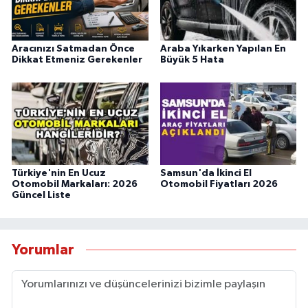
Aracınızı Satmadan Önce
Araba Yıkarken Yapılan En
Dikkat Etmeniz Gerekenler
Büyük 5 Hata
Türkiye'nin En Ucuz
Samsun'da İkinci El
Otomobil Markaları: 2026
Otomobil Fiyatları 2026
Güncel Liste
Yorumlar