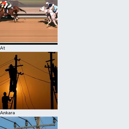
At
Ankara