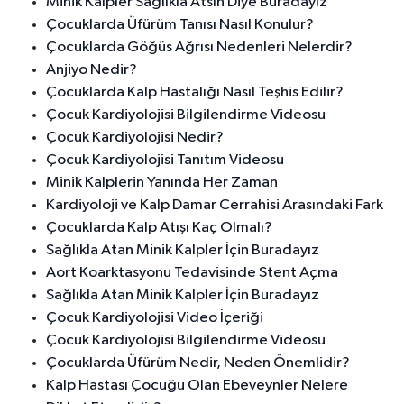
Minik Kalpler Sağlıkla Atsın Diye Buradayız
Çocuklarda Üfürüm Tanısı Nasıl Konulur?
Çocuklarda Göğüs Ağrısı Nedenleri Nelerdir?
Anjiyo Nedir?
Çocuklarda Kalp Hastalığı Nasıl Teşhis Edilir?
Çocuk Kardiyolojisi Bilgilendirme Videosu
Çocuk Kardiyolojisi Nedir?
Çocuk Kardiyolojisi Tanıtım Videosu
Minik Kalplerin Yanında Her Zaman
Kardiyoloji ve Kalp Damar Cerrahisi Arasındaki Fark
Çocuklarda Kalp Atışı Kaç Olmalı?
Sağlıkla Atan Minik Kalpler İçin Buradayız
Aort Koarktasyonu Tedavisinde Stent Açma
Sağlıkla Atan Minik Kalpler İçin Buradayız
Çocuk Kardiyolojisi Video İçeriği
Çocuk Kardiyolojisi Bilgilendirme Videosu
Çocuklarda Üfürüm Nedir, Neden Önemlidir?
Kalp Hastası Çocuğu Olan Ebeveynler Nelere