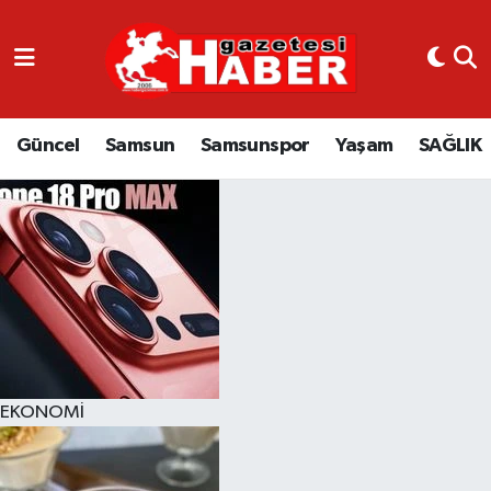
GÜNCEL
SAMSUN
Güncel
Samsun
Samsunspor
Yaşam
SAĞLIK
SAMSUNSPOR
EKONOMİ
YAŞAM
EKONOMİ