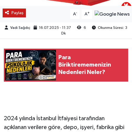
Paylaş
-
+
A
A
Vadi Sağdıç
16.07.2025 - 11:37
6
Okunma Süresi: 3
Dk
Para
Biriktirememenizin
Nedenleri Neler?
2024 yılında İstanbul İtfaiyesi tarafından
açıklanan verilere göre, depo, işyeri, fabrika gibi