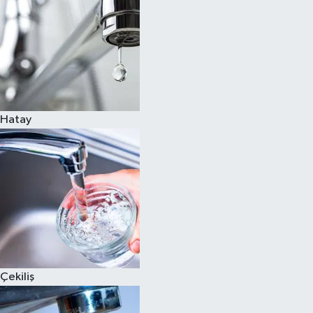
Hatay
Çekiliş