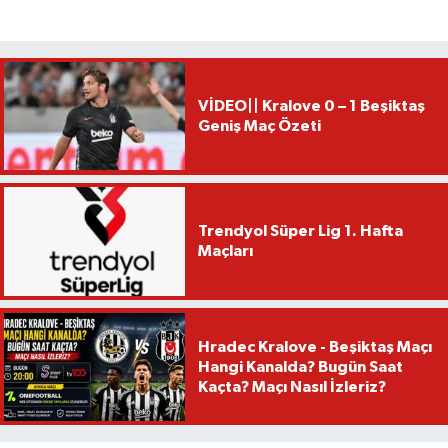
VİDEO|| Kralove 0 – 1 Beşiktaş
Geniş Maç Özeti
Trendyol Süper Lig 1. Hafta
Maçları
Hradec Kralove - Beşiktaş Maçı
Hangi Kanalda? Bugün Saat
Kaçta? Maçı Nasıl İzleriz?