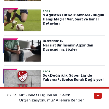
SPOR
9 Ağustos Futbol Bombası - Bugün
Hangi Maçlar Var, Saat ve Kanal
Detayları
HABERDE INSAN
Narsist Bir İnsanın Ağzından
Duyacağınız Sözler
SPOR
Şok Değişiklik! Süper Lig'de
Yabancı Futbolcu Kuralı Değişiyor!
Kır Sünnet Düğünü mü, Salon
07:34
Organizasyonu mu? Ailelere Rehber
EKONOMİ
Bankalar Emekliler İçin Savaş İlan