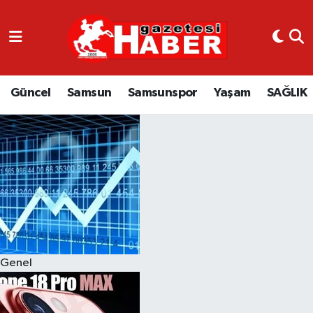
GÜNCEL
SAMSUN
Güncel
Samsun
Samsunspor
Yaşam
SAĞLIK
SAMSUNSPOR
EKONOMİ
YAŞAM
Genel