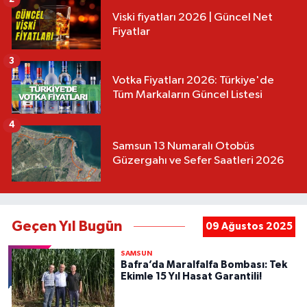
Viski fiyatları 2026 | Güncel Net
Fiyatlar
3
Votka Fiyatları 2026: Türkiye'de
Tüm Markaların Güncel Listesi
4
Samsun 13 Numaralı Otobüs
Güzergahı ve Sefer Saatleri 2026
Geçen Yıl Bugün
09 Ağustos 2025
SAMSUN
Bafra’da Maralfalfa Bombası: Tek
Ekimle 15 Yıl Hasat Garantili!