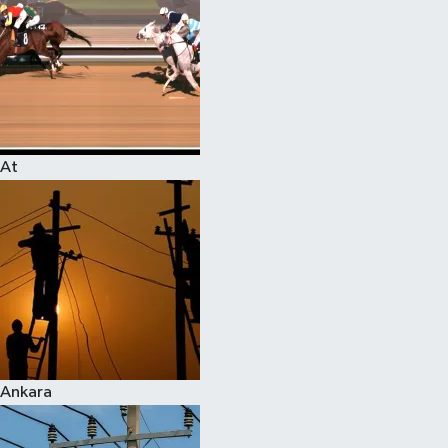
At
Ankara