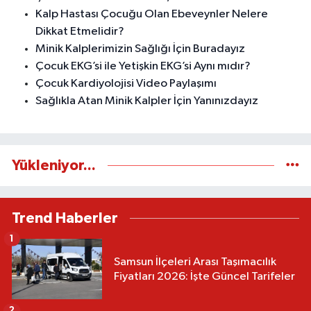
Kalp Hastası Çocuğu Olan Ebeveynler Nelere
Dikkat Etmelidir?
Minik Kalplerimizin Sağlığı İçin Buradayız
Çocuk EKG’si ile Yetişkin EKG’si Aynı mıdır?
Çocuk Kardiyolojisi Video Paylaşımı
Sağlıkla Atan Minik Kalpler İçin Yanınızdayız
Yükleniyor...
Trend Haberler
1
Samsun İlçeleri Arası Taşımacılık
Fiyatları 2026: İşte Güncel Tarifeler
2