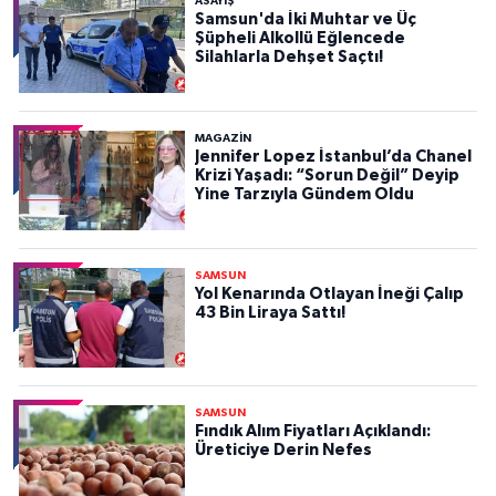
ASAYIŞ
Samsun'da İki Muhtar ve Üç
Şüpheli Alkollü Eğlencede
Silahlarla Dehşet Saçtı!
MAGAZİN
Jennifer Lopez İstanbul’da Chanel
Krizi Yaşadı: “Sorun Değil” Deyip
Yine Tarzıyla Gündem Oldu
SAMSUN
Yol Kenarında Otlayan İneği Çalıp
43 Bin Liraya Sattı!
SAMSUN
Fındık Alım Fiyatları Açıklandı:
Üreticiye Derin Nefes