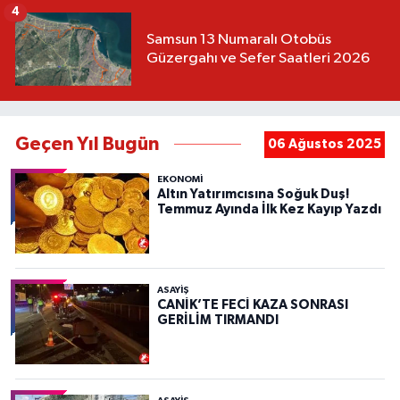
4
Samsun 13 Numaralı Otobüs
Güzergahı ve Sefer Saatleri 2026
Geçen Yıl Bugün
06 Ağustos 2025
EKONOMİ
Altın Yatırımcısına Soğuk Duş!
Temmuz Ayında İlk Kez Kayıp Yazdı
ASAYIŞ
CANİK’TE FECİ KAZA SONRASI
GERİLİM TIRMANDI