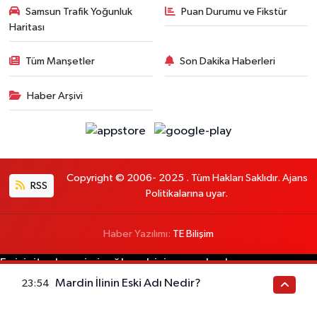
Samsun Trafik Yoğunluk
Puan Durumu ve Fikstür
Haritası
Tüm Manşetler
Son Dakika Haberleri
Haber Arşivi
Copyright © 2006- 2025 . Tüm Hakları Saklıdır. Ajans
RSS
Politikalarına uyar.
Haber Yazılımı:
TE Bilişim
En iyi site deneyimi sağlamak için çerezlerden
faydalanıyoruz. Detaylar için lütfen
OKUYUN
Tamam
Mardin İlinin Eski Adı Nedir?
23:54