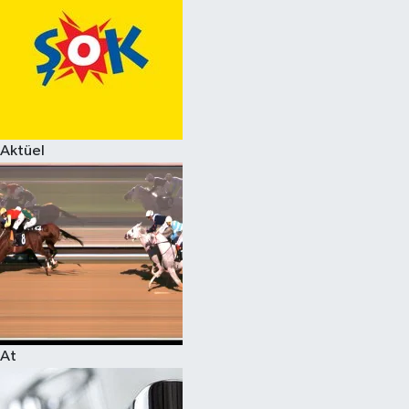
Aktüel
At