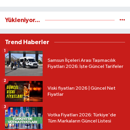
Yükleniyor...
Trend Haberler
1
Samsun İlçeleri Arası Taşımacılık
Fiyatları 2026: İşte Güncel Tarifeler
2
Viski fiyatları 2026 | Güncel Net
Fiyatlar
3
Votka Fiyatları 2026: Türkiye'de
Tüm Markaların Güncel Listesi