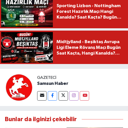
Sporting Lizbon - Nottingham
Forest Hazırlık Maçı Hangi
Kanalda? Saat Kaçta? Bugün
Mü?
Midtjylland - Beşiktaş Avrupa
Ligi Eleme Rövanş Maçı Bugün
Saat Kaçta, Hangi Kanalda?
Beşiktaş Maçı Bugün Mü?
GAZETECI
Samsun Haber
Bunlar da ilginizi çekebilir