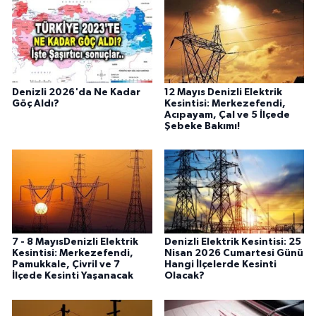
Denizli 2026'da Ne Kadar
12 Mayıs Denizli Elektrik
Göç Aldı?
Kesintisi: Merkezefendi,
Acıpayam, Çal ve 5 İlçede
Şebeke Bakımı!
7 - 8 MayısDenizli Elektrik
Denizli Elektrik Kesintisi: 25
Kesintisi: Merkezefendi,
Nisan 2026 Cumartesi Günü
Pamukkale, Çivril ve 7
Hangi İlçelerde Kesinti
İlçede Kesinti Yaşanacak
Olacak?