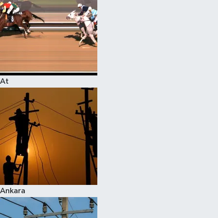
At
Ankara