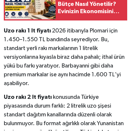
Bütçe Nasıl Yönetilir?
Evinizin Ekonomisini
Güvende Tutun!
Uzo rakı 1 lt fiyatı
2026 itibarıyla Plomari için
1.450–1.550 TL bandında seyrediyor. Bu,
standart yerli rakı markalarının 1 litrelik
versiyonlarına kıyasla biraz daha pahalı; ithal ürün
yükü bu farkı yaratıyor. Barbayanni gibi daha
premium markalar ise aynı hacimde 1.600 TL'yi
aşabiliyor.
Uzo rakı 2 lt fiyatı
konusunda Türkiye
piyasasında durum farklı: 2 litrelik uzo şişesi
standart dağıtım kanallarında düzenli olarak
bulunmuyor. Bu format ağırlıklı olarak Yunanistan