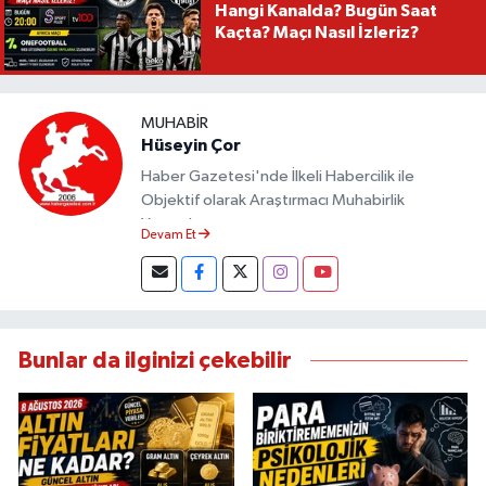
Hangi Kanalda? Bugün Saat
Kaçta? Maçı Nasıl İzleriz?
MUHABIR
Hüseyin Çor
Haber Gazetesi'nde İlkeli Habercilik ile
Objektif olarak Araştırmacı Muhabirlik
Yapmaktayım.
Devam Et
Bunlar da ilginizi çekebilir