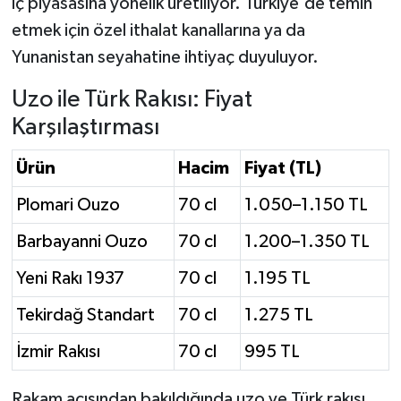
iç piyasasına yönelik üretiliyor. Türkiye'de temin
etmek için özel ithalat kanallarına ya da
Yunanistan seyahatine ihtiyaç duyuluyor.
Uzo ile Türk Rakısı: Fiyat
Karşılaştırması
Ürün
Hacim
Fiyat (TL)
Plomari Ouzo
70 cl
1.050–1.150 TL
Barbayanni Ouzo
70 cl
1.200–1.350 TL
Yeni Rakı 1937
70 cl
1.195 TL
Tekirdağ Standart
70 cl
1.275 TL
İzmir Rakısı
70 cl
995 TL
Rakam açısından bakıldığında uzo ve Türk rakısı