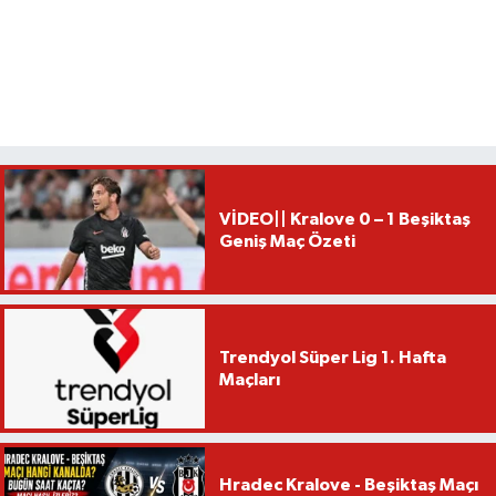
VİDEO|| Kralove 0 – 1 Beşiktaş
Geniş Maç Özeti
Trendyol Süper Lig 1. Hafta
Maçları
Hradec Kralove - Beşiktaş Maçı