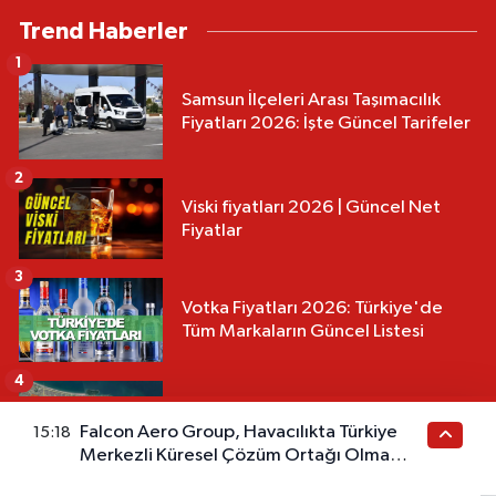
Trend Haberler
1
Samsun İlçeleri Arası Taşımacılık
Fiyatları 2026: İşte Güncel Tarifeler
2
Viski fiyatları 2026 | Güncel Net
Fiyatlar
3
Votka Fiyatları 2026: Türkiye'de
Tüm Markaların Güncel Listesi
4
Samsun 13 Numaralı Otobüs
Falcon Aero Group, Havacılıkta Türkiye
15:18
Güzergahı ve Sefer Saatleri 2026
Merkezli Küresel Çözüm Ortağı Olma
Yolunda İlerliyor