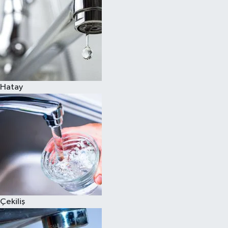
Hatay
Çekiliş