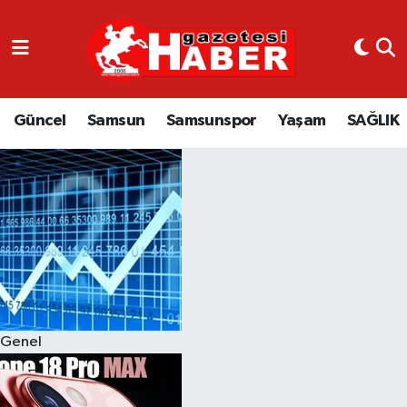
GÜNCEL
SAMSUN
Güncel
Samsun
Samsunspor
Yaşam
SAĞLIK
SAMSUNSPOR
EKONOMİ
YAŞAM
Genel