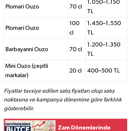
1.050–1.150
Plomari Ouzo
70 cl
TL
100
1.450–1.550
Plomari Ouzo
cl
TL
1.200–1.350
Barbayanni Ouzo
70 cl
TL
Mini Ouzo (çeşitli
20 cl
400–500 TL
markalar)
Fiyatlar tavsiye edilen satış fiyatları olup satış
noktasına ve kampanya dönemine göre farklılık
gösterebilir.
Zam Dönemlerinde