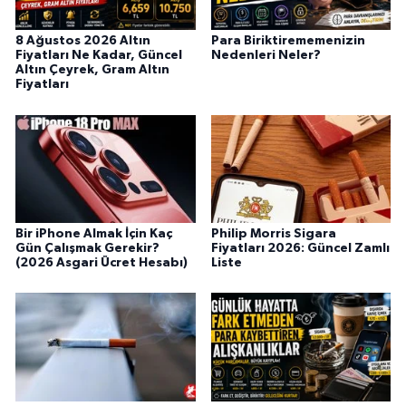
8 Ağustos 2026 Altın
Para Biriktirememenizin
Fiyatları Ne Kadar, Güncel
Nedenleri Neler?
Altın Çeyrek, Gram Altın
Fiyatları
Bir iPhone Almak İçin Kaç
Philip Morris Sigara
Gün Çalışmak Gerekir?
Fiyatları 2026: Güncel Zamlı
(2026 Asgari Ücret Hesabı)
Liste