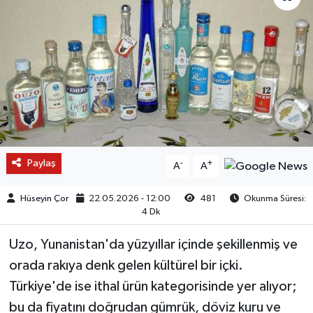
Paylaş
-
+
A
A
Hüseyin Çor
22.05.2026 - 12:00
481
Okunma Süresi:
4 Dk
Uzo, Yunanistan'da yüzyıllar içinde şekillenmiş ve
orada rakıya denk gelen kültürel bir içki.
Türkiye'de ise ithal ürün kategorisinde yer alıyor;
bu da fiyatını doğrudan gümrük, döviz kuru ve