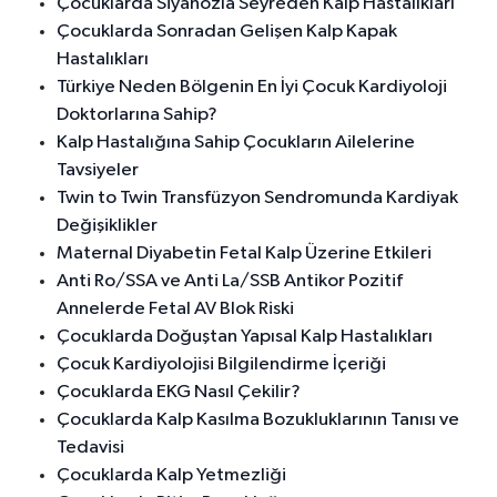
Çocuklarda Siyanozla Seyreden Kalp Hastalıkları
Çocuklarda Sonradan Gelişen Kalp Kapak
Hastalıkları
Türkiye Neden Bölgenin En İyi Çocuk Kardiyoloji
Doktorlarına Sahip?
Kalp Hastalığına Sahip Çocukların Ailelerine
Tavsiyeler
Twin to Twin Transfüzyon Sendromunda Kardiyak
Değişiklikler
Maternal Diyabetin Fetal Kalp Üzerine Etkileri
Anti Ro/SSA ve Anti La/SSB Antikor Pozitif
Annelerde Fetal AV Blok Riski
Çocuklarda Doğuştan Yapısal Kalp Hastalıkları
Çocuk Kardiyolojisi Bilgilendirme İçeriği
Çocuklarda EKG Nasıl Çekilir?
Çocuklarda Kalp Kasılma Bozukluklarının Tanısı ve
Tedavisi
Çocuklarda Kalp Yetmezliği