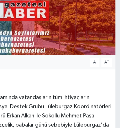
-
+
A
A
amında vatandaşların tüm ihtiyaçlarını
Sosyal Destek Grubu Lüleburgaz Koordinatörleri
rü Erkan Alkan ile Sokollu Mehmet Paşa
çelik, babalar günü sebebiyle Lüleburgaz'da