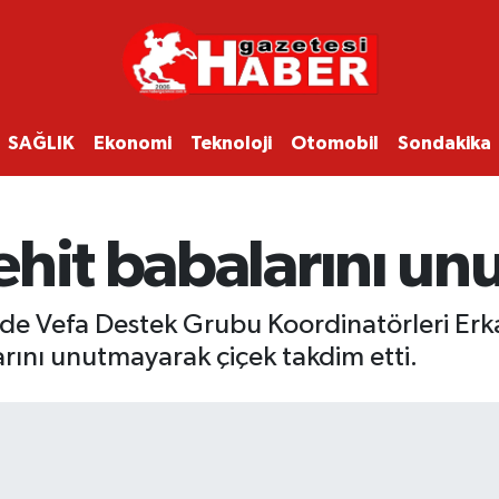
SAĞLIK
Ekonomi
Teknoloji
Otomobil
Sondakika
ehit babalarını un
inde Vefa Destek Grubu Koordinatörleri Erk
rını unutmayarak çiçek takdim etti.