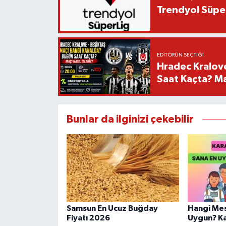
Trendyol Süper
EDITÖRÜN SEÇTIĞI
Hradec Kralov
Saat Kaçta? Maç
Bunlar da ilginizi çekebilir
Samsun En Ucuz Buğday
Hangi Mes
Fiyatı 2026
Uygun? Kar