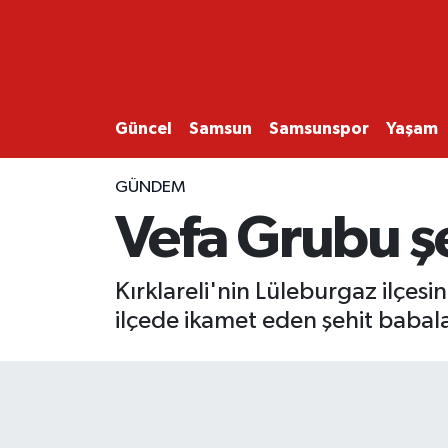
GÜNCEL
SAMSUN
Güncel
Samsun
Samsunspor
Yaşam
SAMSUNSPOR
GÜNDEM
Vefa Grubu ş
EKONOMİ
YAŞAM
Kırklareli'nin Lüleburgaz ilçes
ilçede ikamet eden şehit babala