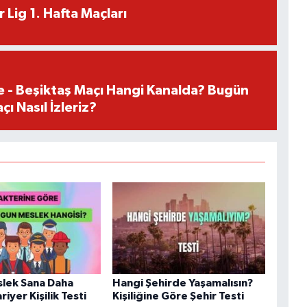
 Lig 1. Hafta Maçları
e - Beşiktaş Maçı Hangi Kanalda? Bugün
ı Nasıl İzleriz?
lek Sana Daha
Hangi Şehirde Yaşamalısın?
iyer Kişilik Testi
Kişiliğine Göre Şehir Testi