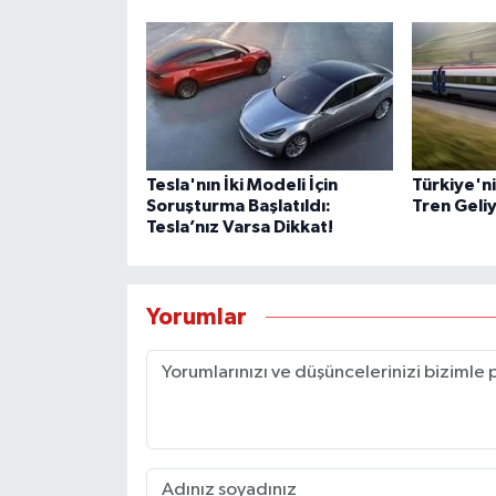
Tesla'nın İki Modeli İçin
Türkiye'ni
Soruşturma Başlatıldı:
Tren Geliy
Tesla’nız Varsa Dikkat!
Yorumlar