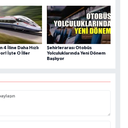
n 4 İline Daha Hızlı
Şehirlerarası Otobüs
or! İşte O İller
Yolculuklarında Yeni Dönem
Başlıyor