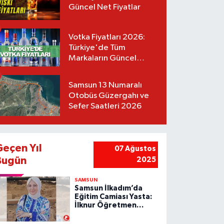
Güncel Net Fiyatlar
Votka Fiyatları 2026:
Türkiye'de Tüm
Markaların Güncel
Listesi
Samsun 13 Numaralı
Otobüs Güzergahı ve
Sefer Saatleri 2026
Geçen Yıl
07 Ağustos
Bugün
2025
SAMSUN
Samsun İlkadım’da
Eğitim Camiası Yasta:
İlknur Öğretmen
Vefat Etti