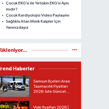
Çocuk EKG’si ile Yetişkin EKG’si Aynı
mıdır?
Çocuk Kardiyolojisi Video Paylaşımı
Sağlıkla Atan Minik Kalpler İçin
Yanınızdayız
ükleniyor...
Trend Haberler
Samsun İlçeleri Arası
Taşımacılık Fiyatları
2026: İşte Güncel
Tarifeler
Viski fiyatları 2026 |