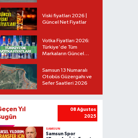
Tarifeler
Viski fiyatları 2026 |
Güncel Net Fiyatlar
Votka Fiyatları 2026:
Türkiye'de Tüm
Markaların Güncel
Listesi
Samsun 13 Numaralı
Otobüs Güzergahı ve
Sefer Saatleri 2026
Geçen Yıl
08 Ağustos
Bugün
2025
SAMSUN
Samsun Spor