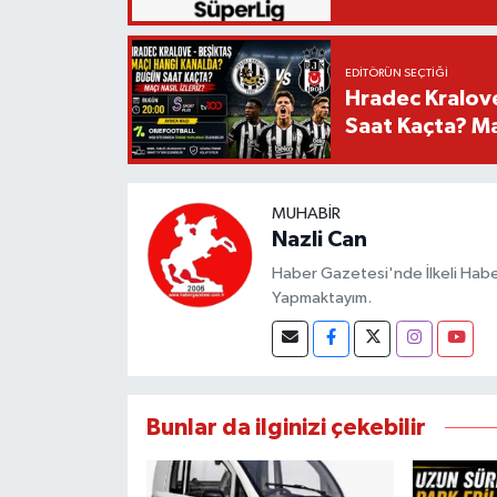
EDITÖRÜN SEÇTIĞI
Hradec Kralov
Saat Kaçta? Maç
MUHABIR
Nazli Can
Haber Gazetesi'nde İlkeli Haberc
Yapmaktayım.
Bunlar da ilginizi çekebilir