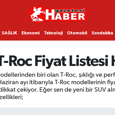
SAĞLIK
Ekonomi
Teknoloji
Otomobil
Sondakika
-Roc Fiyat Listesi
lerinden biri olan T-Roc, şıklığı ve perf
ran ayı itibarıyla T-Roc modellerinin fiyat
 dikkat çekiyor. Eğer sen de yeni bir SUV a
llikleri;