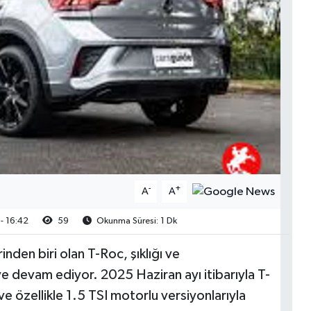
-
+
A
A
- 16:42
59
Okunma Süresi: 1 Dk
en biri olan T-Roc, şıklığı ve
e devam ediyor. 2025 Haziran ayı itibarıyla T-
ve özellikle 1.5 TSI motorlu versiyonlarıyla