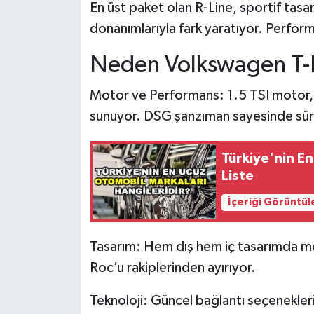
En üst paket olan R-Line, sportif tasa
donanımlarıyla fark yaratıyor. Perfor
Neden Volkswagen T-R
Motor ve Performans: 1.5 TSI motor,
sunuyor. DSG şanzıman sayesinde sürüş
Türkiye'nin E
Liste
İçeriği Görüntül
Tasarım: Hem dış hem iç tasarımda mod
Roc’u rakiplerinden ayırıyor.
Teknoloji: Güncel bağlantı seçenekleri