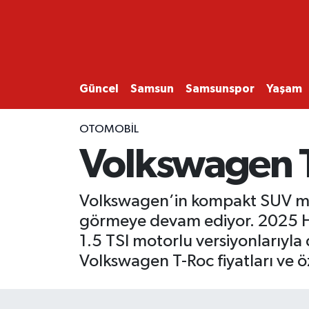
GÜNCEL
SAMSUN
Güncel
Samsun
Samsunspor
Yaşam
SAMSUNSPOR
OTOMOBİL
Volkswagen T
EKONOMİ
YAŞAM
Volkswagen’in kompakt SUV model
görmeye devam ediyor. 2025 Hazi
1.5 TSI motorlu versiyonlarıyla
Volkswagen T-Roc fiyatları ve öze