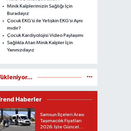
Minik Kalplerimizin Sağlığı İçin
Buradayız
Çocuk EKG’si ile Yetişkin EKG’si Aynı
mıdır?
Çocuk Kardiyolojisi Video Paylaşımı
Sağlıkla Atan Minik Kalpler İçin
Yanınızdayız
ükleniyor...
Trend Haberler
Samsun İlçeleri Arası
Taşımacılık Fiyatları
2026: İşte Güncel