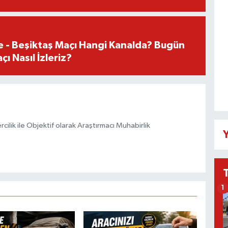
e - Beşiktaş Maçı Hangi Kanalda? Bugün
ı Nasıl İzleriz?
ilik ile Objektif olarak Araştırmacı Muhabirlik
Y
1