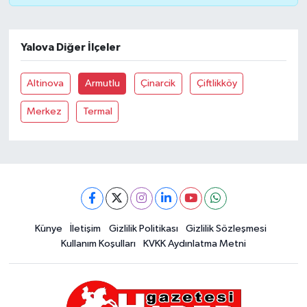
Yalova Diğer İlçeler
Altinova
Armutlu
Çinarcik
Çiftlikköy
Merkez
Termal
Künye
İletişim
Gizlilik Politikası
Gizlilik Sözleşmesi
Kullanım Koşulları
KVKK Aydınlatma Metni