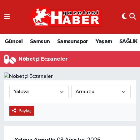
GÜNCEL
SAMSUN
Güncel
Samsun
Samsunspor
Yaşam
SAĞLIK
SAMSUNSPOR
Nöbetçi Eczaneler
EKONOMİ
YAŞAM
Paylaş
Yalova
Armutlu
08 Ağustos 2026