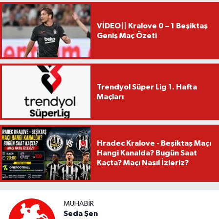
VİDEO|| Kralove 0 – 1 Beşiktaş
Geniş Maç Özeti
Trendyol Süper Lig 1. Hafta
Maçları
Hradec Kralove - Beşiktaş Maçı
Hangi Kanalda? Bugün Saat
Kaçta? Maçı Nasıl İzleriz?
MUHABIR
Seda Şen