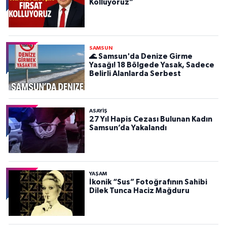
Kolluyoruz”
SAMSUN
🌊 Samsun'da Denize Girme
Yasağı! 18 Bölgede Yasak, Sadece
Belirli Alanlarda Serbest
ASAYIŞ
27 Yıl Hapis Cezası Bulunan Kadın
Samsun’da Yakalandı
YAŞAM
İkonik “Sus” Fotoğrafının Sahibi
Dilek Tunca Haciz Mağduru