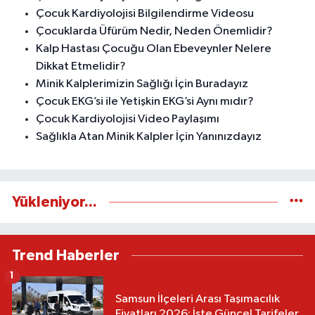
Çocuk Kardiyolojisi Bilgilendirme Videosu
Çocuklarda Üfürüm Nedir, Neden Önemlidir?
Kalp Hastası Çocuğu Olan Ebeveynler Nelere
Dikkat Etmelidir?
Minik Kalplerimizin Sağlığı İçin Buradayız
Çocuk EKG’si ile Yetişkin EKG’si Aynı mıdır?
Çocuk Kardiyolojisi Video Paylaşımı
Sağlıkla Atan Minik Kalpler İçin Yanınızdayız
Yükleniyor...
Trend Haberler
1
Samsun İlçeleri Arası Taşımacılık
Fiyatları 2026: İşte Güncel Tarifeler