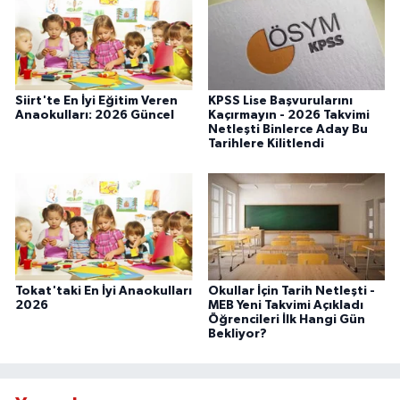
Siirt'te En İyi Eğitim Veren
KPSS Lise Başvurularını
Anaokulları: 2026 Güncel
Kaçırmayın - 2026 Takvimi
Netleşti Binlerce Aday Bu
Tarihlere Kilitlendi
Tokat'taki En İyi Anaokulları
Okullar İçin Tarih Netleşti -
2026
MEB Yeni Takvimi Açıkladı
Öğrencileri İlk Hangi Gün
Bekliyor?