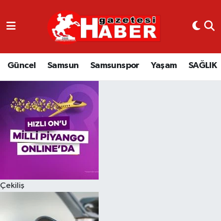
GÜNCEL
SAMSUN
Güncel
Samsun
Samsunspor
Yaşam
SAĞLIK
SAMSUNSPOR
EKONOMİ
YAŞAM
Çekiliş