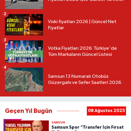
2
Viski fiyatları 2026 | Güncel Net
Fiyatlar
3
Votka Fiyatları 2026: Türkiye'de
Tüm Markaların Güncel Listesi
4
Samsun 13 Numaralı Otobüs
Güzergahı ve Sefer Saatleri 2026
Geçen Yıl Bugün
08 Ağustos 2025
SAMSUN
Samsun Spor “Transfer İçin Fırsat