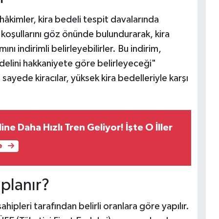
 hâkimler, kira bedeli tespit davalarında
 koşullarını göz önünde bulundurarak, kira
nı indirimli belirleyebilirler. Bu indirim,
delini hakkaniyete göre belirleyeceği"
ayede kiracılar, yüksek kira bedelleriyle karşı
line Daha Hızlı Tren Geliyor! İşte O İller
e
planır?
ahipleri tarafından belirli oranlara göre yapılır.