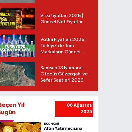
Tarifeler
Viski fiyatları 2026 |
Güncel Net Fiyatlar
Votka Fiyatları 2026:
Türkiye'de Tüm
Markaların Güncel
Listesi
Samsun 13 Numaralı
Otobüs Güzergahı ve
Sefer Saatleri 2026
Geçen Yıl
06 Ağustos
Bugün
2025
EKONOMİ
Altın Yatırımcısına