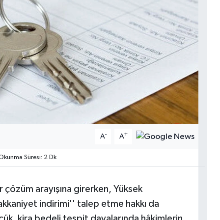
-
+
A
A
Okunma Süresi: 2 Dk
 bir çözüm arayışına girerken, Yüksek
akkaniyet indirimi'' talep etme hakkı da
, kira bedeli tespit davalarında hâkimlerin,