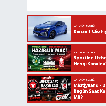
EDITÖRÜN SEÇTIĞI
Renault Clio F
EDITÖRÜN SEÇTIĞI
Sporting Lizbo
Hangi Kanalda
EDITÖRÜN SEÇTIĞI
Midtjylland - 
Bugün Saat Ka
Mü?