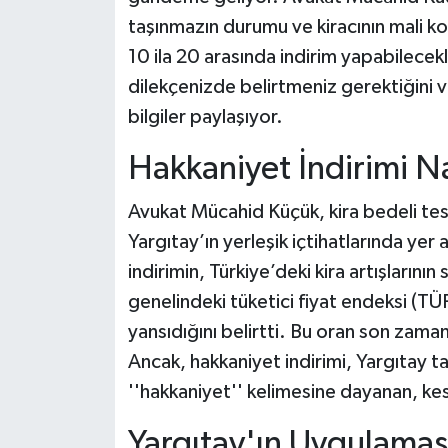
taşınmazın durumu ve kiracının mali ko
10 ila 20 arasında indirim yapabilecekle
dilekçenizde belirtmeniz gerektiğini vu
bilgiler paylaşıyor.
Hakkaniyet İndirimi Na
Avukat Mücahid Küçük, kira bedeli tesp
Yargıtay’ın yerleşik içtihatlarında yer
indirimin, Türkiye’deki kira artışlarının
genelindeki tüketici fiyat endeksi (TÜF
yansıdığını belirtti. Bu oran son zam
Ancak, hakkaniyet indirimi, Yargıtay t
''hakkaniyet'' kelimesine dayanan, kes
Yargıtay'ın Uygulamas