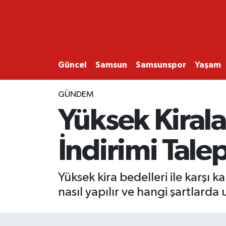
GÜNCEL
SAMSUN
Güncel
Samsun
Samsunspor
Yaşam
SAMSUNSPOR
GÜNDEM
Yüksek Kiral
EKONOMİ
İndirimi Tal
YAŞAM
Yüksek kira bedelleri ile karşı k
nasıl yapılır ve hangi şartlarda 