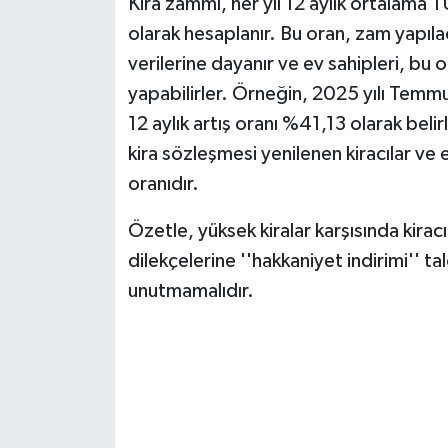
Kira zammı, her yıl 12 aylık ortalama T
olarak hesaplanır. Bu oran, zam yapıl
verilerine dayanır ve ev sahipleri, bu
yapabilirler. Örneğin, 2025 yılı Temm
12 aylık artış oranı %41,13 olarak bel
kira sözleşmesi yenilenen kiracılar ve 
oranıdır.
Özetle, yüksek kiralar karşısında kiracı
dilekçelerine ''hakkaniyet indirimi'' t
unutmamalıdır.