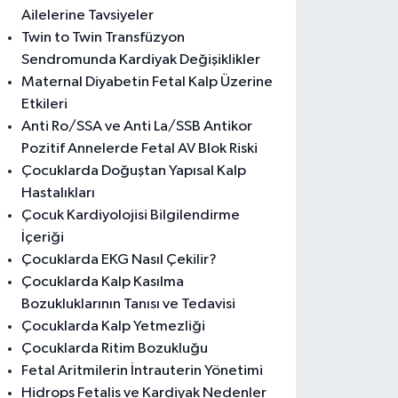
Ailelerine Tavsiyeler
Twin to Twin Transfüzyon
Sendromunda Kardiyak Değişiklikler
Maternal Diyabetin Fetal Kalp Üzerine
Etkileri
Anti Ro/SSA ve Anti La/SSB Antikor
Pozitif Annelerde Fetal AV Blok Riski
Çocuklarda Doğuştan Yapısal Kalp
Hastalıkları
Çocuk Kardiyolojisi Bilgilendirme
İçeriği
Çocuklarda EKG Nasıl Çekilir?
Çocuklarda Kalp Kasılma
Bozukluklarının Tanısı ve Tedavisi
Çocuklarda Kalp Yetmezliği
Çocuklarda Ritim Bozukluğu
Fetal Aritmilerin İntrauterin Yönetimi
Hidrops Fetalis ve Kardiyak Nedenler