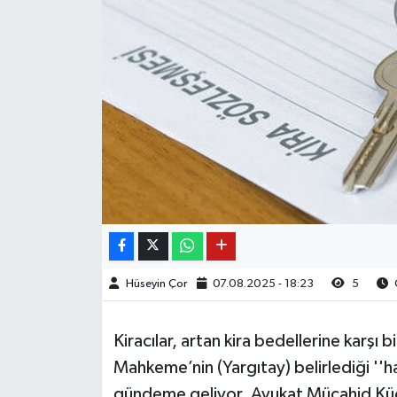
Hüseyin Çor
07.08.2025 - 18:23
5
Kiracılar, artan kira bedellerine karşı
Mahkeme’nin (Yargıtay) belirlediği ''h
gündeme geliyor. Avukat Mücahid Küçük