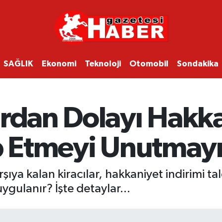
SAĞLIK
Ekonomi
Teknoloji
Otomobil
Sondakika
ardan Dolayı Hakk
ep Etmeyi Unutmayı
arşıya kalan kiracılar, hakkaniyet indirimi ta
uygulanır? İşte detaylar...