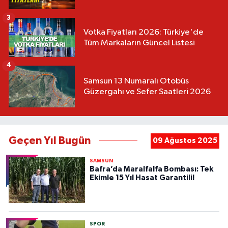
3
Votka Fiyatları 2026: Türkiye'de
Tüm Markaların Güncel Listesi
4
Samsun 13 Numaralı Otobüs
Güzergahı ve Sefer Saatleri 2026
Geçen Yıl Bugün
09 Ağustos 2025
SAMSUN
Bafra’da Maralfalfa Bombası: Tek
Ekimle 15 Yıl Hasat Garantili!
SPOR