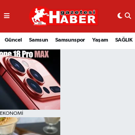
GÜNCEL
SAMSUN
Güncel
Samsun
Samsunspor
Yaşam
SAĞLIK
SAMSUNSPOR
EKONOMİ
YAŞAM
EKONOMİ