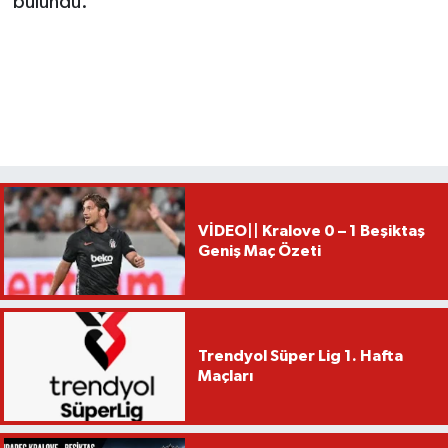
bulundu.
VİDEO|| Kralove 0 – 1 Beşiktaş
Geniş Maç Özeti
Trendyol Süper Lig 1. Hafta
Maçları