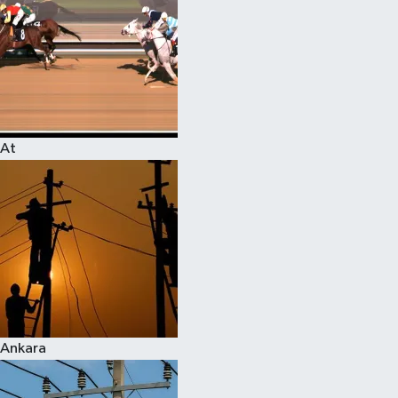
At
Ankara