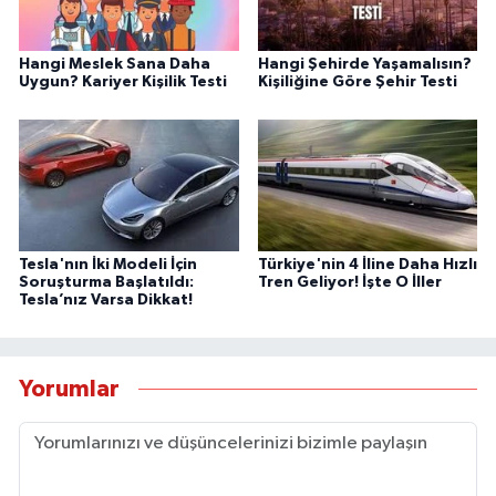
Hangi Meslek Sana Daha
Hangi Şehirde Yaşamalısın?
Uygun? Kariyer Kişilik Testi
Kişiliğine Göre Şehir Testi
Tesla'nın İki Modeli İçin
Türkiye'nin 4 İline Daha Hızlı
Soruşturma Başlatıldı:
Tren Geliyor! İşte O İller
Tesla’nız Varsa Dikkat!
Yorumlar