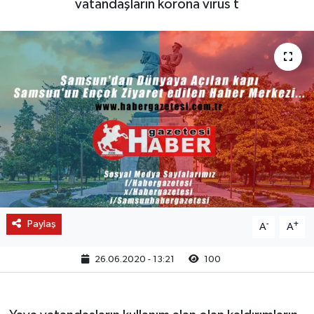
vatandaşların korona virüs t
Paylaş
-
+
A
A
26.06.2020 - 13:21
100