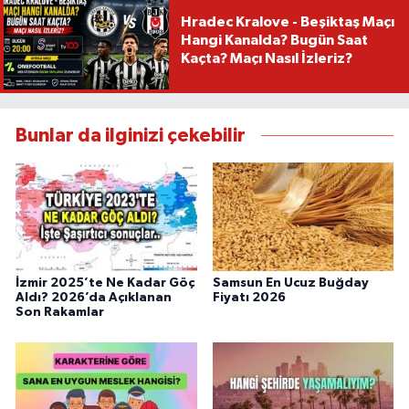
Hradec Kralove - Beşiktaş Maçı
Hangi Kanalda? Bugün Saat
Kaçta? Maçı Nasıl İzleriz?
Bunlar da ilginizi çekebilir
İzmir 2025’te Ne Kadar Göç
Samsun En Ucuz Buğday
Aldı? 2026’da Açıklanan
Fiyatı 2026
Son Rakamlar