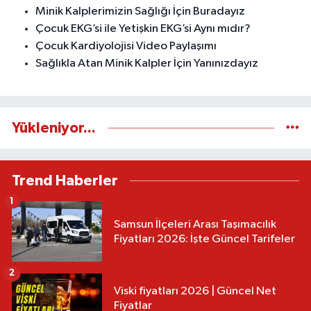
Minik Kalplerimizin Sağlığı İçin Buradayız
Çocuk EKG’si ile Yetişkin EKG’si Aynı mıdır?
Çocuk Kardiyolojisi Video Paylaşımı
Sağlıkla Atan Minik Kalpler İçin Yanınızdayız
Yükleniyor...
Trend Haberler
1
Samsun İlçeleri Arası Taşımacılık
Fiyatları 2026: İşte Güncel Tarifeler
2
Viski fiyatları 2026 | Güncel Net
Fiyatlar