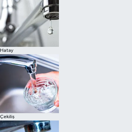
Hatay
Çekiliş