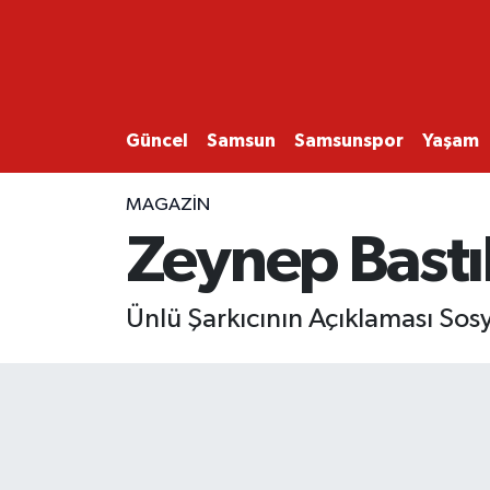
GÜNCEL
SAMSUN
Güncel
Samsun
Samsunspor
Yaşam
SAMSUNSPOR
MAGAZİN
Zeynep Bastık
EKONOMİ
YAŞAM
Ünlü Şarkıcının Açıklaması S