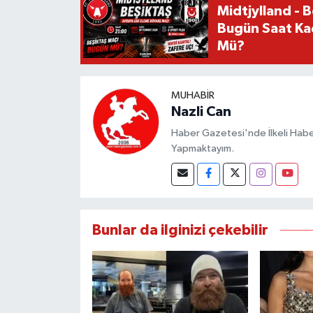
Midtjylland - 
Bugün Saat Ka
Mü?
MUHABIR
Nazli Can
Haber Gazetesi'nde İlkeli Haberc
Yapmaktayım.
Bunlar da ilginizi çekebilir