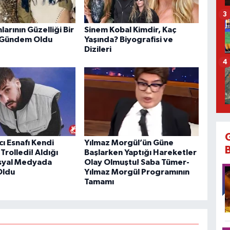
3
larının Güzelliği Bir
Sinem Kobal Kimdir, Kaç
 Gündem Oldu
Yaşında? Biyografisi ve
Dizileri
4
cı Esnafı Kendi
Yılmaz Morgül’ün Güne
Trolledi! Aldığı
Başlarken Yaptığı Hareketler
syal Medyada
Olay Olmuştu! Saba Tümer-
Oldu
Yılmaz Morgül Programının
Tamamı