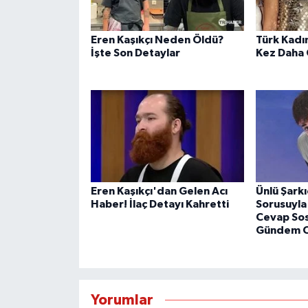
Eren Kaşıkçı Neden Öldü?
Türk Kadın
İşte Son Detaylar
Kez Daha
Eren Kaşıkçı'dan Gelen Acı
Ünlü Şarkı
Haber! İlaç Detayı Kahretti
Sorusuyla 
Cevap So
Gündem 
Yorumlar