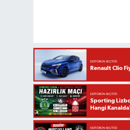
EDITÖRÜN SEÇTIĞI
Renault Clio F
EDITÖRÜN SEÇTIĞI
Sporting Lizbo
Hangi Kanalda
EDITÖRÜN SEÇTIĞI