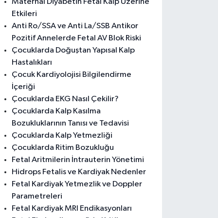
Maternal Diyabetin Fetal Kalp Üzerine
Etkileri
Anti Ro/SSA ve Anti La/SSB Antikor
Pozitif Annelerde Fetal AV Blok Riski
Çocuklarda Doğuştan Yapısal Kalp
Hastalıkları
Çocuk Kardiyolojisi Bilgilendirme
İçeriği
Çocuklarda EKG Nasıl Çekilir?
Çocuklarda Kalp Kasılma
Bozukluklarının Tanısı ve Tedavisi
Çocuklarda Kalp Yetmezliği
Çocuklarda Ritim Bozukluğu
Fetal Aritmilerin İntrauterin Yönetimi
Hidrops Fetalis ve Kardiyak Nedenler
Fetal Kardiyak Yetmezlik ve Doppler
Parametreleri
Fetal Kardiyak MRI Endikasyonları