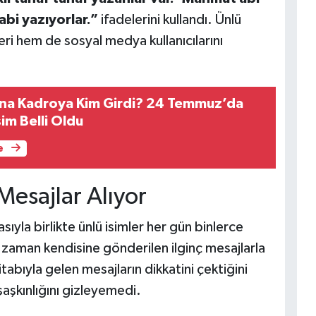
abi yazıyorlar.”
ifadelerini kullandı. Ünlü
ri hem de sosyal medya kullanıcılarını
na Kadroya Kim Girdi? 24 Temmuz’da
im Belli Oldu
e
Mesajlar Alıyor
yla birlikte ünlü isimler her gün binlerce
zaman kendisine gönderilen ilginç mesajlarla
itabıyla gelen mesajların dikkatini çektiğini
şaşkınlığını gizleyemedi.