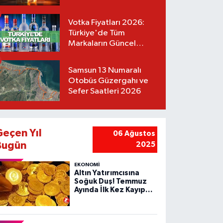
Votka Fiyatları 2026:
Türkiye'de Tüm
Markaların Güncel
Listesi
Samsun 13 Numaralı
Otobüs Güzergahı ve
Sefer Saatleri 2026
Geçen Yıl
06 Ağustos
Bugün
2025
EKONOMİ
Altın Yatırımcısına
Soğuk Duş! Temmuz
Ayında İlk Kez Kayıp
Yazdı