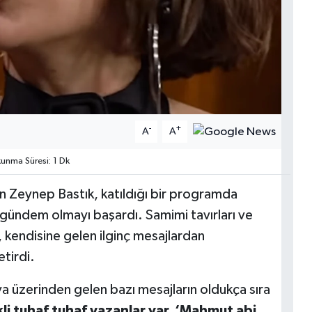
-
+
A
A
nma Süresi: 1 Dk
en Zeynep Bastık, katıldığı bir programda
gündem olmayı başardı. Samimi tavırları ve
ıcı, kendisine gelen ilginç mesajlardan
etirdi.
 üzerinden gelen bazı mesajların oldukça sıra
i tuhaf tuhaf yazanlar var. ‘Mahmut abi