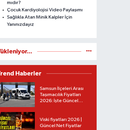
mıdır?
Çocuk Kardiyolojisi Video Paylaşımı
Sağlıkla Atan Minik Kalpler İçin
Yanınızdayız
ükleniyor...
Trend Haberler
Samsun İlçeleri Arası
Taşımacılık Fiyatları
2026: İşte Güncel
Tarifeler
Viski fiyatları 2026 |
Güncel Net Fiyatlar