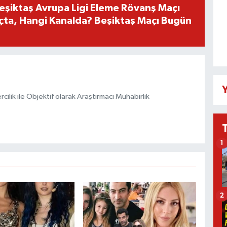
Beşiktaş Avrupa Ligi Eleme Rövanş Maçı
çta, Hangi Kanalda? Beşiktaş Maçı Bugün
Y
ilik ile Objektif olarak Araştırmacı Muhabirlik
1
2