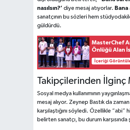
nasılsın?’
diye mesaj atıyorlar.
Bana 
sanatçının bu sözleri hem stüdyodakile
güldürdü.
MasterChef A
Önlüğü Alan İs
İçeriği Görüntül
Takipçilerinden İlginç 
Sosyal medya kullanımının yaygınlaşması
mesaj alıyor. Zeynep Bastık da zaman 
karşılaştığını söyledi. Özellikle “abi” h
belirten sanatçı, bu durum karşısında 