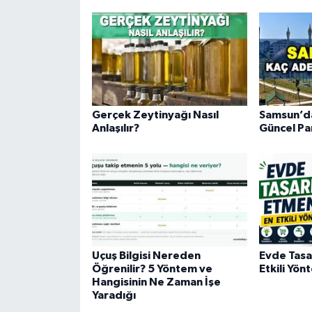
Gerçek Zeytinyağı Nasıl
Samsun’da
Anlaşılır?
Güncel Pa
Uçuş Bilgisi Nereden
Evde Tasa
Öğrenilir? 5 Yöntem ve
Etkili Yön
Hangisinin Ne Zaman İşe
Yaradığı