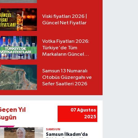
Tarifeler
Viski fiyatları 2026 |
Güncel Net Fiyatlar
Votka Fiyatları 2026:
Türkiye'de Tüm
Markaların Güncel
Listesi
Samsun 13 Numaralı
Otobüs Güzergahı ve
Sefer Saatleri 2026
Geçen Yıl
07 Ağustos
Bugün
2025
SAMSUN
Samsun İlkadım’da