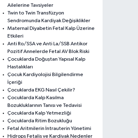
Ailelerine Tavsiyeler
Twin to Twin Transfüzyon
Sendromunda Kardiyak Değişiklikler
Maternal Diyabetin Fetal Kalp Üzerine
Etkileri
Anti Ro/SSA ve Anti La/SSB Antikor
Pozitif Annelerde Fetal AV Blok Riski
Çocuklarda Doğuştan Yapısal Kalp
Hastalıkları
Çocuk Kardiyolojisi Bilgilendirme
İçeriği
Çocuklarda EKG Nasıl Çekilir?
Çocuklarda Kalp Kasılma
Bozukluklarının Tanısı ve Tedavisi
Çocuklarda Kalp Yetmezliği
Çocuklarda Ritim Bozukluğu
Fetal Aritmilerin İntrauterin Yönetimi
Hidrops Fetalis ve Kardiyak Nedenler