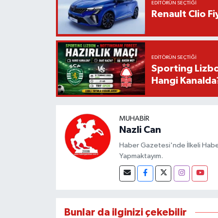
EDITÖRÜN SEÇTIĞI
Renault Clio F
EDITÖRÜN SEÇTIĞI
Sporting Lizbo
Hangi Kanalda
MUHABIR
Nazli Can
Haber Gazetesi'nde İlkeli Haberc
Yapmaktayım.
Bunlar da ilginizi çekebilir