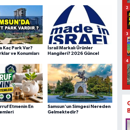
2
3
 Kaç Park Var?
İsrail Markalı Ürünler
rklar ve Konumları
Hangileri? 2026 Güncel
4
rruf Etmenin En
Samsun'un Simgesi Nereden
temleri
Gelmektedir?