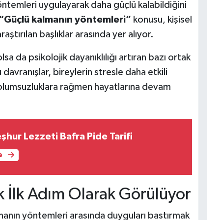
temleri uygulayarak daha güçlü kalabildiğini
“Güçlü kalmanın yöntemleri”
konusu, kişisel
aştırılan başlıklar arasında yer alıyor.
 olsa da psikolojik dayanıklılığı artıran bazı ortak
 davranışlar, bireylerin stresle daha etkili
ı olumsuzluklara rağmen hayatlarına devam
hur Lezzeti Bafra Pide Tarifi
e
 İlk Adım Olarak Görülüyor
manın yöntemleri arasında duyguları bastırmak