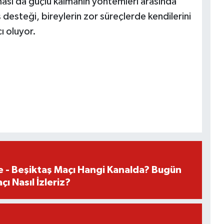
nması da güçlü kalmanın yöntemleri arasında
 desteği, bireylerin zor süreçlerde kendilerini
ı oluyor.
e - Beşiktaş Maçı Hangi Kanalda? Bugün
ı Nasıl İzleriz?