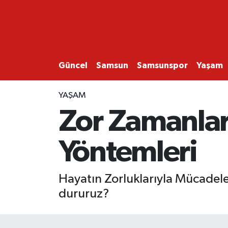
GÜNCEL
SAMSUN
Güncel
Samsun
Samsunspor
Yaşam
SAMSUNSPOR
YAŞAM
Zor Zamanlar
EKONOMİ
Yöntemleri
YAŞAM
Hayatın Zorluklarıyla Mücadeled
dururuz?