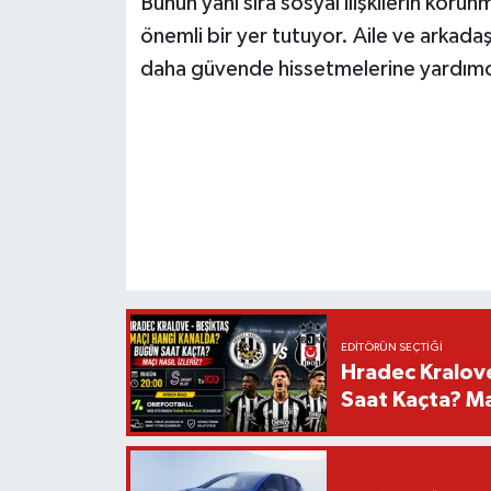
Bunun yanı sıra sosyal ilişkilerin koru
önemli bir yer tutuyor. Aile ve arkadaş
daha güvende hissetmelerine yardımc
EDITÖRÜN SEÇTIĞI
Hradec Kralov
Saat Kaçta? Maç