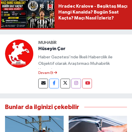
Hradec Kralove - Beşiktaş Maçı
Hangi Kanalda? Bugün Saat
Kaçta? Maçı Nasıl İzleriz?
MUHABIR
Hüseyin Çor
Haber Gazetesi'nde İlkeli Habercilik ile
Objektif olarak Araştırmacı Muhabirlik
Yapmaktayım.
Devam Et
Bunlar da ilginizi çekebilir