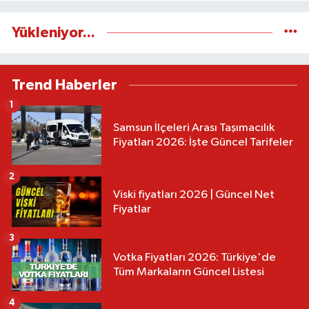
Yükleniyor...
Trend Haberler
1
Samsun İlçeleri Arası Taşımacılık
Fiyatları 2026: İşte Güncel Tarifeler
2
Viski fiyatları 2026 | Güncel Net
Fiyatlar
3
Votka Fiyatları 2026: Türkiye'de
Tüm Markaların Güncel Listesi
4