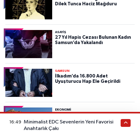
Dilek Tunca Haciz Mağduru
ASAYIŞ
27 Yıl Hapis Cezası Bulunan Kadın
Samsun’da Yakalandı
SAMSUN
İlkadım’da 16.800 Adet
Uyuşturucu Hap Ele Geçirildi
EKONOMİ
🏠 TOKİ Sosyal Konut Başvurusu:
Kimler Yararlanabilir, Şartlar
Minimalist EDC Sevenlerin Yeni Favorisi
16:49
Neler?
Anahtarlık Çakı