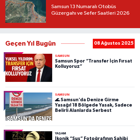
Samsun 13 Numaralı Otobüs
Güzergahı ve Sefer Saatleri 2026
Geçen Yıl Bugün
08 Ağustos 2025
SAMSUN
Samsun Spor “Transfer İçin Fırsat
Kolluyoruz”
SAMSUN
🌊 Samsun'da Denize Girme
Yasağı! 18 Bölgede Yasak, Sadece
Belirli Alanlarda Serbest
YAŞAM
İkonik “Sus” Fotoğrafının Sahibi