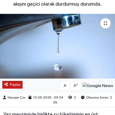
akışını geçici olarak durdurmuş durumda.
Paylaş
-
+
A
A
Hüseyin Çor
10.06.2026 - 09:54
5
Okunma Süresi: 2
Dk
Yaz mevsimiyle birlikte su tüketiminin en üst