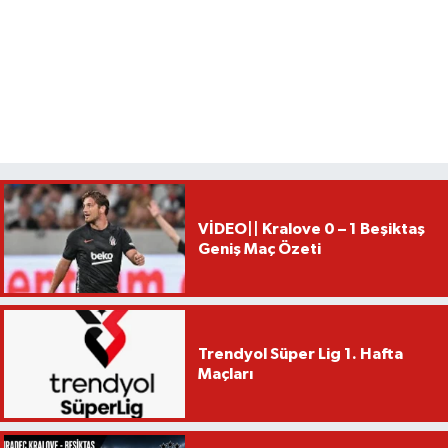
VİDEO|| Kralove 0 – 1 Beşiktaş
Geniş Maç Özeti
Trendyol Süper Lig 1. Hafta
Maçları