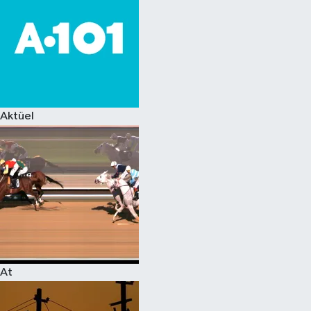
Aktüel
At