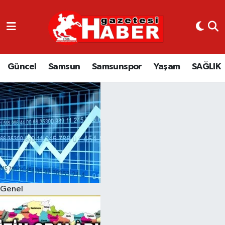
GÜNCEL
SAMSUN
Güncel
Samsun
Samsunspor
Yaşam
SAĞLIK
SAMSUNSPOR
EKONOMİ
YAŞAM
Genel