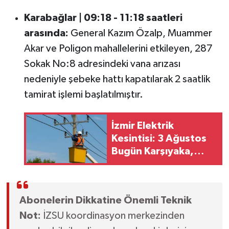
Karabağlar | 09:18 - 11:18 saatleri
arasında:
General Kazım Özalp, Muammer
Akar ve Poligon mahallelerini etkileyen, 287
Sokak No:8 adresindeki vana arızası
nedeniyle şebeke hattı kapatılarak 2 saatlik
tamirat işlemi başlatılmıştır.
İzmir Elektrik
Kesintisi: 3 Ağustos
Bugün Karşıyaka,
Konak, Buca,
Karabağlar ve Birçok
İlçede Elektrikler
Abonelerin Dikkatine Önemli Teknik
Kesilecek!
Not:
İZSU koordinasyon merkezinden