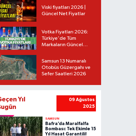
Viski fiyatları 2026 |
Güncel Net Fiyatlar
Votka Fiyatları 2026:
Türkiye'de Tüm
Markaların Güncel
Listesi
Samsun 13 Numaralı
Otobüs Güzergahı ve
Sefer Saatleri 2026
Geçen Yıl
09 Ağustos
Bugün
2025
SAMSUN
Bafra’da Maralfalfa
Bombası: Tek Ekimle 15
Yıl Hasat Garantili!