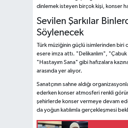
dinlemek isteyen birçok kişi, konser h
Sevilen Şarkılar Binlerc
Söylenecek
Türk müziğinin güçlü isimlerinden biri o
esere imza attı. "Delikanlım", "Çabuk
"Hastayım Sana" gibi hafızalara kazına
arasında yer alıyor.
Sanatçının sahne aldığı organizasyonlar
ederken konser atmosferi renkli görün
şehirlerde konser vermeye devam edec
da yoğun katılımla gerçekleşmesi bekl