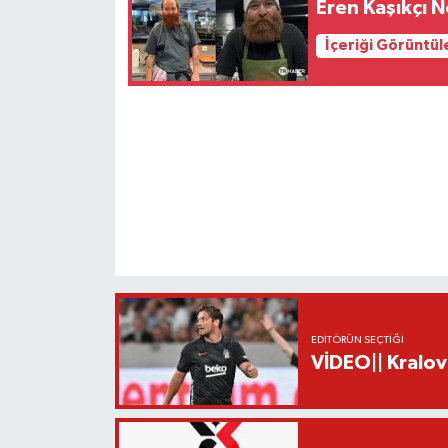
Eren Kaşıkçı 
İçeriği Görüntül
EDITÖRÜN SEÇTIĞI
VİDEO|| Kralov