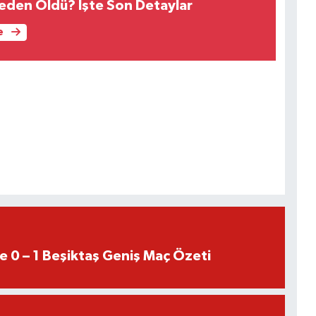
Neden Öldü? İşte Son Detaylar
e
e 0 – 1 Beşiktaş Geniş Maç Özeti