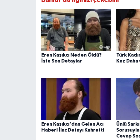
Eren Kaşıkçı Neden Öldü?
Türk Kadın
İşte Son Detaylar
Kez Daha
Eren Kaşıkçı'dan Gelen Acı
Ünlü Şarkı
Haber! İlaç Detayı Kahretti
Sorusuyla 
Cevap So