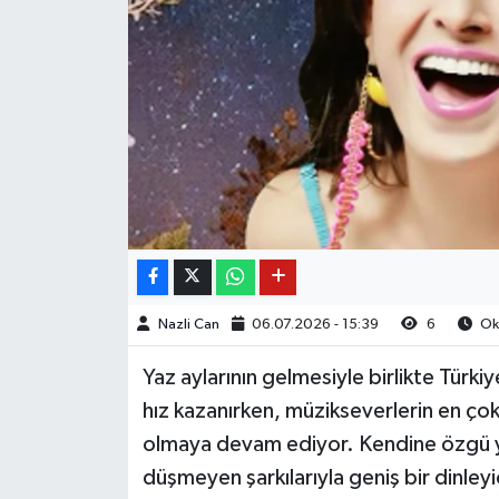
Nazli Can
06.07.2026 - 15:39
6
Oku
Yaz aylarının gelmesiyle birlikte Türki
hız kazanırken, müzikseverlerin en çok 
olmaya devam ediyor. Kendine özgü yor
düşmeyen şarkılarıyla geniş bir dinleyic