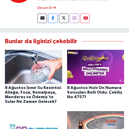
Yapmaktayım.
Devam Et
Bunlar da ilginizi çekebilir
8 Ağustos İzmir Su Kesintisi:
8 Ağustos Hızlı On Numara
Aliağa, Foça, Kemalpaşa,
Sonuçları Belli Oldu: Çekiliş
Menderes ve Ödemiş’te
No 47571
Sular Ne Zaman Gelecek?