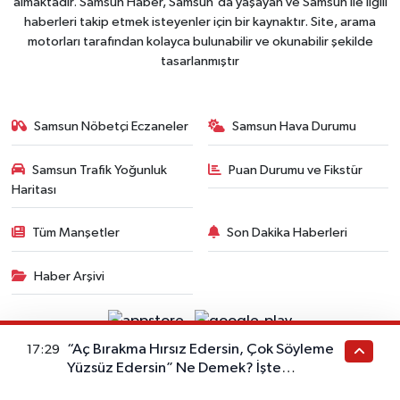
almaktadır. Samsun Haber, Samsun'da yaşayan ve Samsun ile ilgili
haberleri takip etmek isteyenler için bir kaynaktır. Site, arama
motorları tarafından kolayca bulunabilir ve okunabilir şekilde
tasarlanmıştır
Samsun Nöbetçi Eczaneler
Samsun Hava Durumu
Samsun Trafik Yoğunluk
Puan Durumu ve Fikstür
Haritası
Tüm Manşetler
Son Dakika Haberleri
Haber Arşivi
“Aç Bırakma Hırsız Edersin, Çok Söyleme
17:29
Yüzsüz Edersin” Ne Demek? İşte
Copyright © 2006- 2025 . Tüm Hakları Saklıdır. Ajans
Atasözünün Anlamı
RSS
Politikalarına uyar.