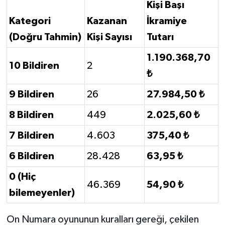
Kişi Başı
Kategori
Kazanan
İkramiye
(Doğru Tahmin)
Kişi Sayısı
Tutarı
1.190.368,70
10 Bildiren
2
₺
9 Bildiren
26
27.984,50 ₺
8 Bildiren
449
2.025,60 ₺
7 Bildiren
4.603
375,40 ₺
6 Bildiren
28.428
63,95 ₺
0 (Hiç
46.369
54,90 ₺
bilemeyenler)
On Numara oyununun kuralları gereği, çekilen