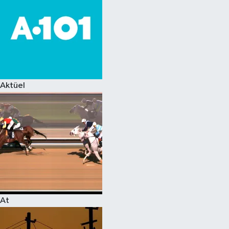
Aktüel
At