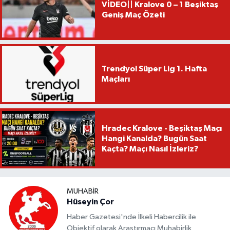
VİDEO|| Kralove 0 – 1 Beşiktaş
Geniş Maç Özeti
Trendyol Süper Lig 1. Hafta
Maçları
Hradec Kralove - Beşiktaş Maçı
Hangi Kanalda? Bugün Saat
Kaçta? Maçı Nasıl İzleriz?
MUHABIR
Hüseyin Çor
Haber Gazetesi'nde İlkeli Habercilik ile
Objektif olarak Araştırmacı Muhabirlik