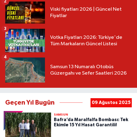
2
Viski fiyatları 2026 | Güncel Net
Fiyatlar
3
Votka Fiyatları 2026: Türkiye'de
Tüm Markaların Güncel Listesi
4
Samsun 13 Numaralı Otobüs
Güzergahı ve Sefer Saatleri 2026
Geçen Yıl Bugün
09 Ağustos 2025
SAMSUN
Bafra’da Maralfalfa Bombası: Tek
Ekimle 15 Yıl Hasat Garantili!