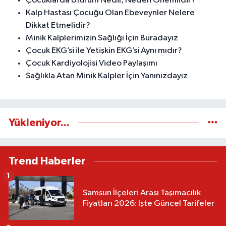
Çocuklarda Üfürüm Nedir, Neden Önemlidir?
Kalp Hastası Çocuğu Olan Ebeveynler Nelere
Dikkat Etmelidir?
Minik Kalplerimizin Sağlığı İçin Buradayız
Çocuk EKG’si ile Yetişkin EKG’si Aynı mıdır?
Çocuk Kardiyolojisi Video Paylaşımı
Sağlıkla Atan Minik Kalpler İçin Yanınızdayız
Yükleniyor...
Trend Haberler
1
Samsun İlçeleri Arası Taşımacılık
Fiyatları 2026: İşte Güncel Tarifeler