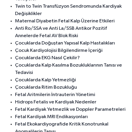
Twin to Twin Transfüzyon Sendromunda Kardiyak
Değişiklikler
Maternal Diyabetin Fetal Kalp Üzerine Etkileri
Anti Ro/SSA ve Anti La/SSB Antikor Pozitif
Annelerde Fetal AV Blok Riski
Çocuklarda Doğuştan Yapısal Kalp Hastalıkları
Çocuk Kardiyolojisi Bilgilendirme İçeriği
Çocuklarda EKG Nasıl Çekilir?
Çocuklarda Kalp Kasılma Bozukluklarının Tanısı ve
Tedavisi
Çocuklarda Kalp Yetmezliği
Çocuklarda Ritim Bozukluğu
Fetal Aritmilerin İntrauterin Yönetimi
Hidrops Fetalis ve Kardiyak Nedenler
Fetal Kardiyak Yetmezlik ve Doppler Parametreleri
Fetal Kardiyak MRI Endikasyonları
Fetal Ekokardiyografide Kritik Konotrunkal
Anomalilerin Tanısı