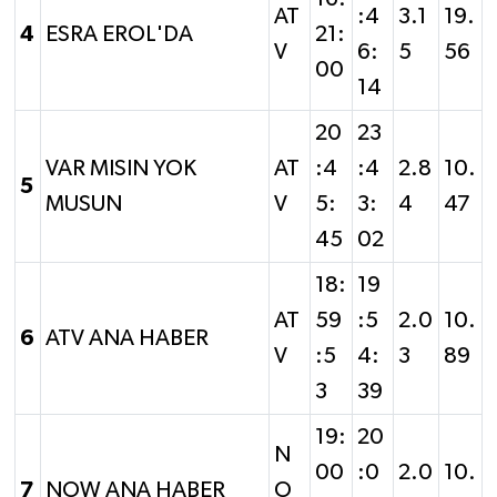
AT
:4
3.1
19.
4
ESRA EROL'DA
21:
V
6:
5
56
00
14
20
23
VAR MISIN YOK
AT
:4
:4
2.8
10.
5
MUSUN
V
5:
3:
4
47
45
02
18:
19
AT
59
:5
2.0
10.
6
ATV ANA HABER
V
:5
4:
3
89
3
39
19:
20
N
00
:0
2.0
10.
7
NOW ANA HABER
O