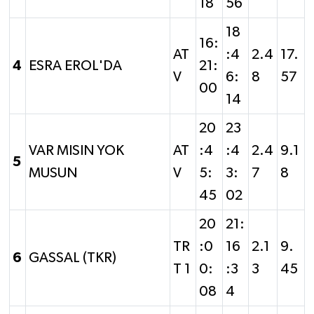
18
56
18
16:
AT
:4
2.4
17.
4
ESRA EROL'DA
21:
V
6:
8
57
00
14
20
23
VAR MISIN YOK
AT
:4
:4
2.4
9.1
5
MUSUN
V
5:
3:
7
8
45
02
20
21:
TR
:0
16
2.1
9.
6
GASSAL (TKR)
T 1
0:
:3
3
45
08
4