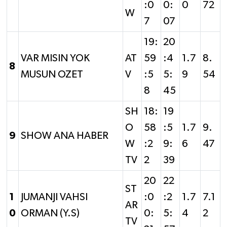
:0
0:
0
72
W
7
07
19:
20
VAR MISIN YOK
AT
59
:4
1.7
8.
8
MUSUN OZET
V
:5
5:
9
54
8
45
SH
18:
19
O
58
:5
1.7
9.
9
SHOW ANA HABER
W
:2
9:
6
47
TV
2
39
20
22
ST
1
JUMANJI VAHSI
:0
:2
1.7
7.1
AR
0
ORMAN (Y.S)
0:
5:
4
2
TV