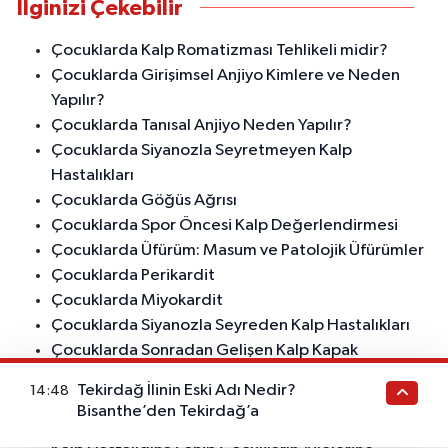
İlginizi Çekebilir
Çocuklarda Kalp Romatizması Tehlikeli midir?
Çocuklarda Girişimsel Anjiyo Kimlere ve Neden
Yapılır?
Çocuklarda Tanısal Anjiyo Neden Yapılır?
Çocuklarda Siyanozla Seyretmeyen Kalp
Hastalıkları
Çocuklarda Göğüs Ağrısı
Çocuklarda Spor Öncesi Kalp Değerlendirmesi
Çocuklarda Üfürüm: Masum ve Patolojik Üfürümler
Çocuklarda Perikardit
Çocuklarda Miyokardit
Çocuklarda Siyanozla Seyreden Kalp Hastalıkları
Çocuklarda Sonradan Gelişen Kalp Kapak
Hastalıkları
Tekirdağ İlinin Eski Adı Nedir?
14:48
Türkiye Neden Bölgenin En İyi Çocuk Kardiyoloji
Bisanthe’den Tekirdağ’a
Doktorlarına Sahip?