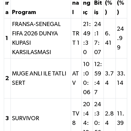
ır
na
ng
Bit
(%
(%
a
Program
l
ıç
iş
)
)
FRANSA-SENEGAL
21:
24
24
FIFA 2026 DUNYA
TR
49
:1
6.
1
.9
KUPASI
T 1
:3
7:
41
9
KARSILASMASI
0
07
10
12:
MUGE ANLI ILE TATLI
AT
:0
59
3.7
33.
2
SERT
V
0:
:4
4
14
06
7
20
24
TV
:4
:3
2.8
11.
3
SURVIVOR
8
4:
0:
4
39