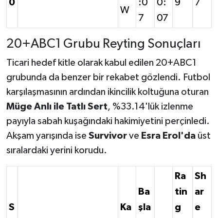
0
:0
0:
9
7
W
7
07
20+ABC1 Grubu Reyting Sonuçları
Ticari hedef kitle olarak kabul edilen 20+ABC1
grubunda da benzer bir rekabet gözlendi. Futbol
karşılaşmasının ardından ikincilik koltuğuna oturan
Müge Anlı ile Tatlı Sert
, %33.14'lük izlenme
payıyla sabah kuşağındaki hakimiyetini perçinledi.
Akşam yarışında ise
Survivor
ve
Esra Erol'da
üst
sıralardaki yerini korudu.
Ra
Sh
Ba
tin
ar
S
Ka
şla
g
e