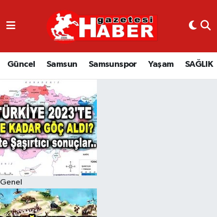
GÜNCEL
SAMSUN
Güncel
Samsun
Samsunspor
Yaşam
SAĞLIK
SAMSUNSPOR
EKONOMİ
YAŞAM
Genel