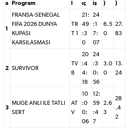
a
Program
l
ıç
iş
)
)
FRANSA-SENEGAL
21:
24
FIFA 2026 DUNYA
TR
49
:1
6.5
27.
1
KUPASI
T 1
:3
7:
0
83
KARSILASMASI
0
07
20
24
TV
:4
:3
3.0
13.
2
SURVIVOR
8
4:
0:
0
24
18
56
10
12:
28
MUGE ANLI ILE TATLI
AT
:0
59
2.6
3
.4
SERT
V
0:
:4
3
2
06
7