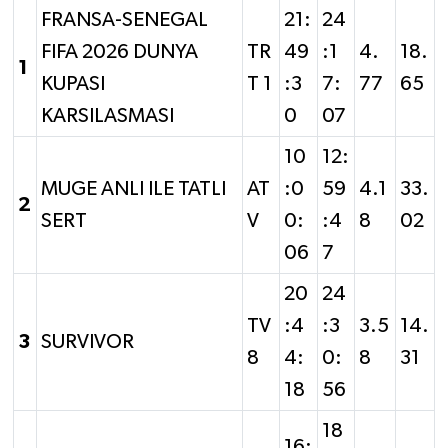
FRANSA-SENEGAL
21:
24
FIFA 2026 DUNYA
TR
49
:1
4.
18.
1
KUPASI
T 1
:3
7:
77
65
KARSILASMASI
0
07
10
12:
MUGE ANLI ILE TATLI
AT
:0
59
4.1
33.
2
SERT
V
0:
:4
8
02
06
7
20
24
TV
:4
:3
3.5
14.
3
SURVIVOR
8
4:
0:
8
31
18
56
18
16: