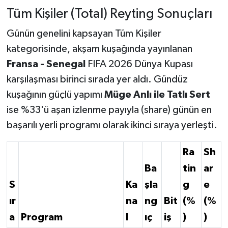
Tüm Kişiler (Total) Reyting Sonuçları
Günün genelini kapsayan Tüm Kişiler
kategorisinde, akşam kuşağında yayınlanan
Fransa - Senegal
FIFA 2026 Dünya Kupası
karşılaşması birinci sırada yer aldı. Gündüz
kuşağının güçlü yapımı
Müge Anlı ile Tatlı Sert
ise %33'ü aşan izlenme payıyla (share) günün en
başarılı yerli programı olarak ikinci sıraya yerleşti.
Ra
Sh
Ba
tin
ar
S
Ka
şla
g
e
ır
na
ng
Bit
(%
(%
a
Program
l
ıç
iş
)
)