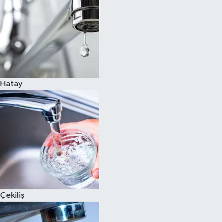
Hatay
Çekiliş