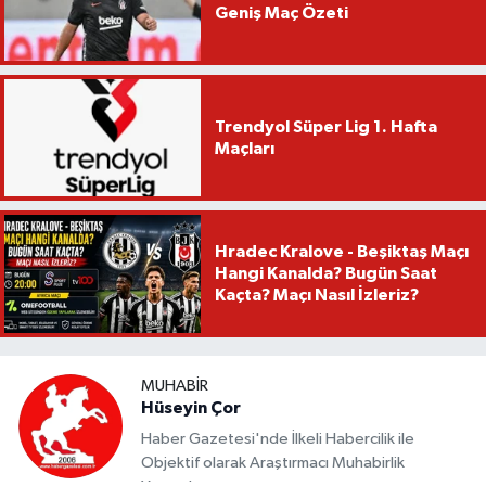
Geniş Maç Özeti
Trendyol Süper Lig 1. Hafta
Maçları
Hradec Kralove - Beşiktaş Maçı
Hangi Kanalda? Bugün Saat
Kaçta? Maçı Nasıl İzleriz?
MUHABIR
Hüseyin Çor
Haber Gazetesi'nde İlkeli Habercilik ile
Objektif olarak Araştırmacı Muhabirlik