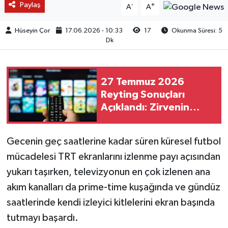
Paylaş
-
+
A
A
Hüseyin Çor
17.06.2026 - 10:33
17
Okunma Süresi: 5
Dk
27 Temmuz 2026
Reyting Sonuçları
Açıklandı: Zirvenin
Sahibi Hangi Yapım
Oldu?
Gecenin geç saatlerine kadar süren küresel futbol
mücadelesi TRT ekranlarını izlenme payı açısından
yukarı taşırken, televizyonun en çok izlenen ana
akım kanalları da prime-time kuşağında ve gündüz
saatlerinde kendi izleyici kitlelerini ekran başında
tutmayı başardı.