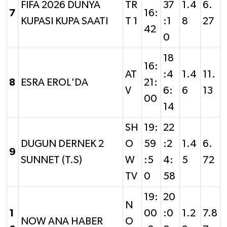
FIFA 2026 DUNYA
TR
37
1.4
6.
7
16:
KUPASI KUPA SAATI
T 1
:1
8
27
42
0
18
16:
AT
:4
1.4
11.
8
ESRA EROL'DA
21:
V
6:
6
13
00
14
SH
19:
22
DUGUN DERNEK 2
O
59
:2
1.4
6.
9
SUNNET (T.S)
W
:5
4:
5
72
TV
0
58
19:
20
N
1
00
:0
1.2
7.8
NOW ANA HABER
O