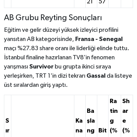
21
57
AB Grubu Reyting Sonuçları
Eğitim ve gelir düzeyi yüksek izleyici profilini
yansıtan AB kategorisinde,
Fransa - Senegal
maçı %27.83 share oranı ile liderliği elinde tuttu.
İstanbul finaline hazırlanan TV8'in fenomen
yarışması
Survivor
bu grupta ikinci sıraya
yerleşirken, TRT 1'in dizi tekrarı
Gassal
da listeye
üst sıralardan giriş yaptı.
Ra
Sh
Ba
tin
ar
S
Ka
şla
g
e
ır
na
ng
Bit
(%
(%