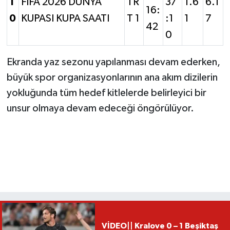
1
FIFA 2026 DUNYA
TR
37
1.6
6.1
16:
0
KUPASI KUPA SAATI
T 1
:1
1
7
42
0
Ekranda yaz sezonu yapılanması devam ederken,
büyük spor organizasyonlarının ana akım dizilerin
yokluğunda tüm hedef kitlelerde belirleyici bir
unsur olmaya devam edeceği öngörülüyor.
VİDEO|| Kralove 0 – 1 Beşiktaş