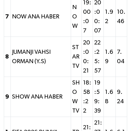
19:
20
N
00
:0
1.9
10.
7
NOW ANA HABER
O
:0
0:
2
46
W
7
07
20
22
ST
JUMANJI VAHSI
:0
:2
1.6
7.
8
AR
ORMAN (Y.S)
0:
5:
9
04
TV
21
57
SH
18:
19
O
58
:5
1.6
9.
9
SHOW ANA HABER
W
:2
9:
8
24
TV
2
39
21:
21: