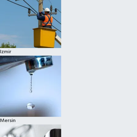
Izmir
Mersin