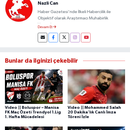
Nazli Can
Haber Gazetesi'nde İlkeli Habercilik ile
Objektif olarak Araştırmacı Muhabirlik
Yapmaktayım.
Devam Et
Bunlar da ilginizi çekebilir
Video || Boluspor – Manisa
Video || Mohammed Salah
FK Maç Özeti Trendyol 1.Lig
20 Dakika’lık Canlı İmza
1. Hafta Mücadelesi
Töreni İzle