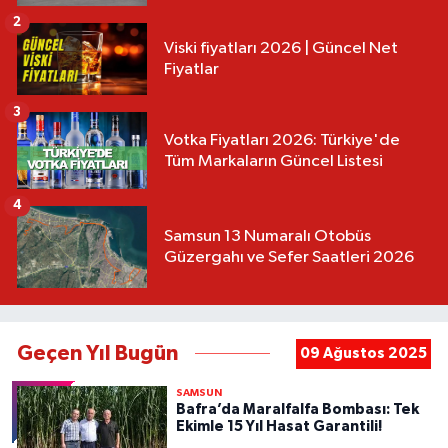
2
Viski fiyatları 2026 | Güncel Net
Fiyatlar
3
Votka Fiyatları 2026: Türkiye'de
Tüm Markaların Güncel Listesi
4
Samsun 13 Numaralı Otobüs
Güzergahı ve Sefer Saatleri 2026
Geçen Yıl Bugün
09 Ağustos 2025
SAMSUN
Bafra’da Maralfalfa Bombası: Tek
Ekimle 15 Yıl Hasat Garantili!