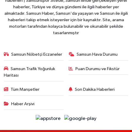
haberleri | Samsunspor Sitede, Samsun ilinde gerçekleşen yerel
haberler, Türkiye ve dünya gündemi ile ilgili haberler yer
almaktadır. Samsun Haber, Samsun'da yaşayan ve Samsun ile ilgili
haberleri takip etmek isteyenler için bir kaynaktır. Site, arama
motorları tarafından kolayca bulunabilir ve okunabilir şekilde
tasarlanmıştır
Samsun Nöbetçi Eczaneler
Samsun Hava Durumu
Samsun Trafik Yoğunluk
Puan Durumu ve Fikstür
Haritası
Tüm Manşetler
Son Dakika Haberleri
Haber Arşivi