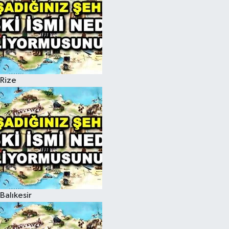
Rize
Balıkesir