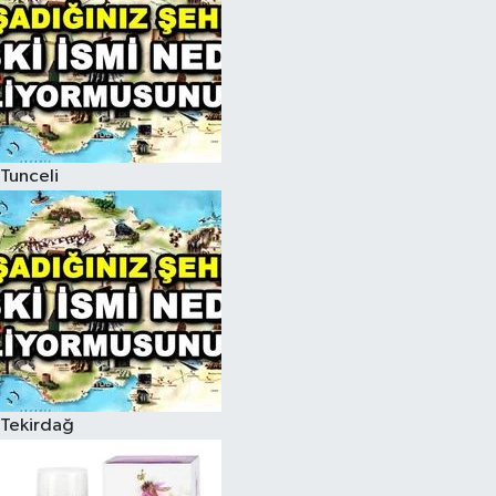
Tunceli
Tekirdağ