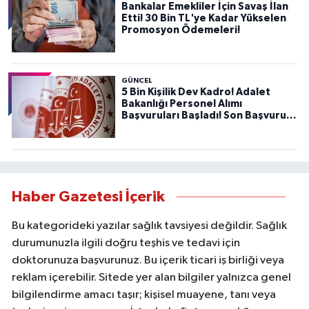
Bankalar Emekliler İçin Savaş İlan
Etti! 30 Bin TL'ye Kadar Yükselen
Promosyon Ödemeleri!
GÜNCEL
5 Bin Kişilik Dev Kadro! Adalet
Bakanlığı Personel Alımı
Başvuruları Başladı! Son Başvuru
Tarihini Kaçırmayın!
Haber Gazetesi İçerik
Bu kategorideki yazılar sağlık tavsiyesi değildir. Sağlık
durumunuzla ilgili doğru teşhis ve tedavi için
doktorunuza başvurunuz. Bu içerik ticari iş birliği veya
reklam içerebilir. Sitede yer alan bilgiler yalnızca genel
bilgilendirme amacı taşır; kişisel muayene, tanı veya