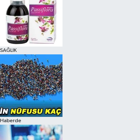
SAĞLIK
Haberde