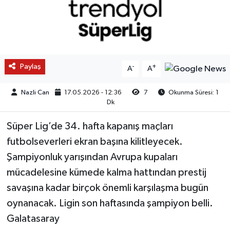
Paylaş
-
+
A
A
Nazli Can
17.05.2026 - 12:36
7
Okunma Süresi: 1
Dk
Süper Lig’de 34. hafta kapanış maçları
futbolseverleri ekran başına kilitleyecek.
Şampiyonluk yarışından Avrupa kupaları
mücadelesine kümede kalma hattından prestij
savaşına kadar birçok önemli karşılaşma bugün
oynanacak. Ligin son haftasında şampiyon belli.
Galatasaray