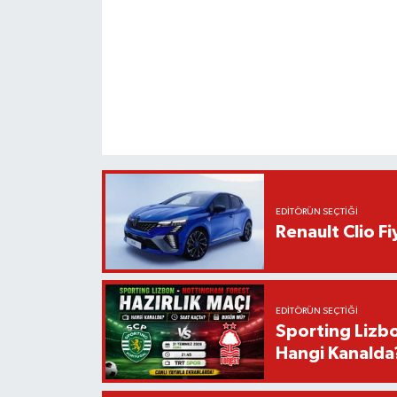
EDITÖRÜN SEÇTIĞI
Renault Clio F
EDITÖRÜN SEÇTIĞI
Sporting Lizbo
Hangi Kanalda