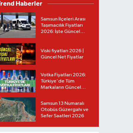
Trend Haberler
Samsun İlçeleri Arası
Taşımacılık Fiyatları
2026: İşte Güncel
Tarifeler
Viski fiyatları 2026 |
Güncel Net Fiyatlar
Votka Fiyatları 2026:
Türkiye'de Tüm
Markaların Güncel
Listesi
Samsun 13 Numaralı
Otobüs Güzergahı ve
Sefer Saatleri 2026