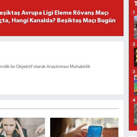
Beşiktaş Avrupa Ligi Eleme Rövanş Maçı
1
çta, Hangi Kanalda? Beşiktaş Maçı Bugün
2
ilik ile Objektif olarak Araştırmacı Muhabirlik
3
4