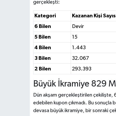
gerçekleşti:
Kategori
Kazanan Kişi Sayıs
6 Bilen
Devir
5 Bilen
15
4 Bilen
1.443
3 Bilen
32.067
2 Bilen
293.393
Büyük İkramiye 829 Mi
Dün akşam gerçekleştirilen çekilişte,
edebilen kupon çıkmadı. Bu sonuçla b
devasa büyük ikramiye, bir sonraki çe