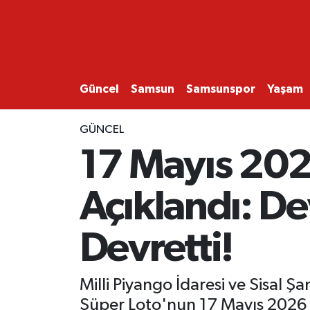
GÜNCEL
SAMSUN
Güncel
Samsun
Samsunspor
Yaşam
SAMSUNSPOR
GÜNCEL
17 Mayıs 202
EKONOMİ
Açıklandı: De
YAŞAM
Devretti!
Milli Piyango İdaresi ve Sisal Ş
Süper Loto'nun 17 Mayıs 2026 P