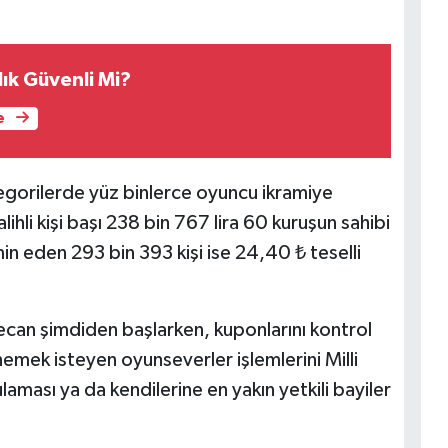
ık Güvenli Mi?
e
tegorilerde yüz binlerce oyuncu ikramiye
lihli kişi başı 238 bin 767 lira 60 kuruşun sahibi
in eden 293 bin 393 kişi ise 24,40 ₺ teselli
eyecan şimdiden başlarken, kuponlarını kontrol
nemek isteyen oyunseverler işlemlerini Milli
aması ya da kendilerine en yakın yetkili bayiler