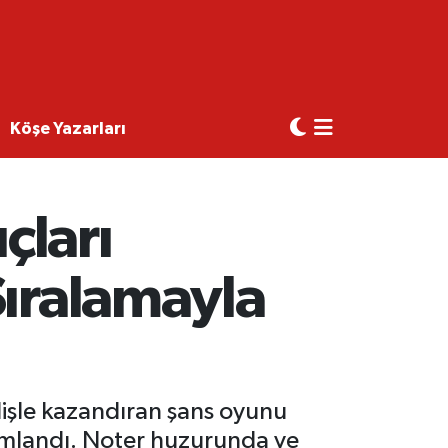
Köşe Yazarları
çları
Sıralamayla
ilişle kazandıran şans oyunu
mamlandı. Noter huzurunda ve