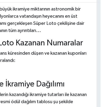
üyük ikramiye miktarının astronomik bir
lyonlarca vatandaşın heyecanını en üst
amı gerçekleşen Süper Loto çekilişine dair
ın tüm ayrıntıları...
Loto Kazanan Numaralar
şans küresinden düşen ve kazanan kuponları
ıralandı:
e İkramiye Dağılımı
lerin kazandığı ikramiye tutarları ile kazanan
n resmi ödül dağılım tablosu şu şekilde