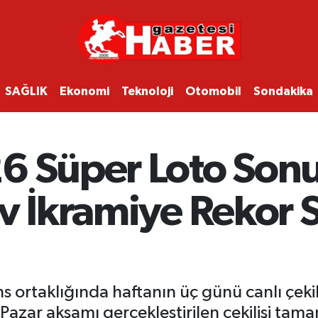
SAĞLIK
Ekonomi
Teknoloji
Otomobil
Sondakika
6 Süper Loto Sonu
v İkramiye Rekor 
ans ortaklığında haftanın üç günü canlı çek
azar akşamı gerçekleştirilen çekilişi ta