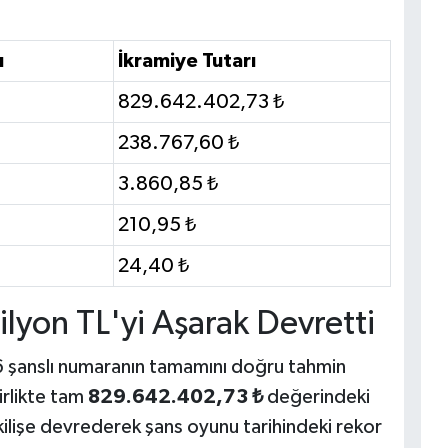
ı
İkramiye Tutarı
829.642.402,73 ₺
238.767,60 ₺
3.860,85 ₺
210,95 ₺
24,40 ₺
lyon TL'yi Aşarak Devretti
 6 şanslı numaranın tamamını doğru tahmin
irlikte tam
829.642.402,73 ₺
değerindeki
kilişe devrederek şans oyunu tarihindeki rekor