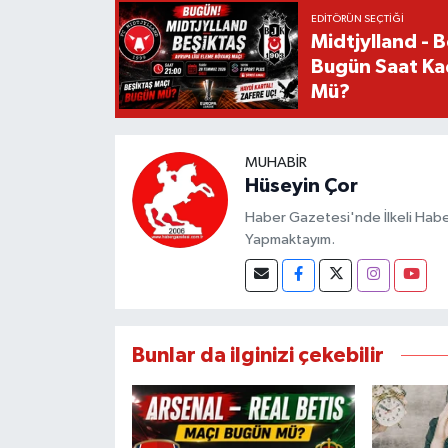
EDITÖRÜN SEÇTIĞI
Midtjylland - 
Bugün Saat Ka
Mü?
MUHABIR
Hüseyin Çor
Haber Gazetesi'nde İlkeli Haberc
Yapmaktayım.
Bunlar da ilginizi çekebilir