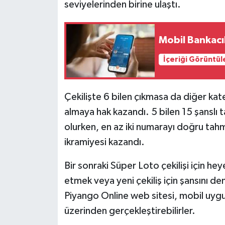
seviyelerinden birine ulaştı.
Mobil Bankacıl
İçeriği Görüntül
Çekilişte 6 bilen çıkmasa da diğer ka
almaya hak kazandı. 5 bilen 15 şanslı ta
olurken, en az iki numarayı doğru tahm
ikramiyesi kazandı.
Bir sonraki Süper Loto çekilişi için h
etmek veya yeni çekiliş için şansını de
Piyango Online web sitesi, mobil uygul
üzerinden gerçekleştirebilirler.