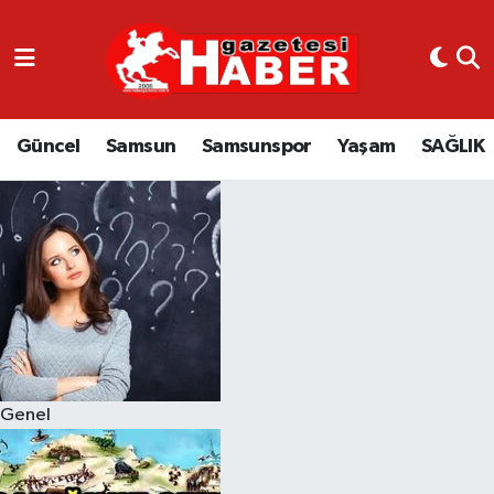
GÜNCEL
SAMSUN
Güncel
Samsun
Samsunspor
Yaşam
SAĞLIK
SAMSUNSPOR
EKONOMİ
YAŞAM
Genel