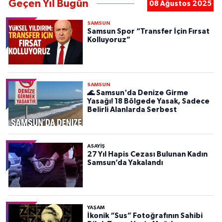
Geçen Yıl Bugün
08 Ağustos 2025
SAMSUN
Samsun Spor “Transfer İçin Fırsat
Kolluyoruz”
SAMSUN
🌊 Samsun'da Denize Girme
Yasağı! 18 Bölgede Yasak, Sadece
Belirli Alanlarda Serbest
ASAYIŞ
27 Yıl Hapis Cezası Bulunan Kadın
Samsun’da Yakalandı
YAŞAM
İkonik “Sus” Fotoğrafının Sahibi