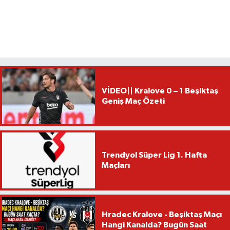
VİDEO|| Kralove 0 – 1 Beşiktaş
Geniş Maç Özeti
Trendyol Süper Lig 1. Hafta
Maçları
Hradec Kralove - Beşiktaş Maçı
Hangi Kanalda? Bugün Saat