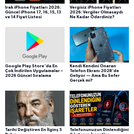
Irak iPhone Fiyatları 2026:
Vergisiz iPhone Fiyatları
Güncel iPhone 17, 16, 15, 13
2026: Vergiler Olmasaydı
ve 14 Fiyat Listesi
Ne Kadar Öderdiniz?
Google Play Store'da En
Kendi Kendini Onaran
Çok İndirilen Uygulamalar –
Telefon Ekranı 2028'de
2026 Güncel Sıralama
Geliyor — Ama Bu Sefer
Gerçek mi?
Tarihi Değiştiren En İlginç 5
Telefonunuzun Dinlendiğini