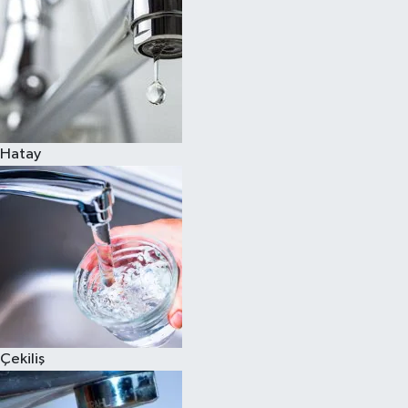
Hatay
Çekiliş