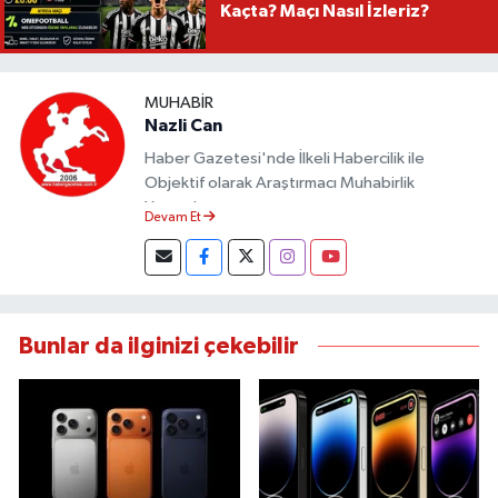
Kaçta? Maçı Nasıl İzleriz?
MUHABIR
Nazli Can
Haber Gazetesi'nde İlkeli Habercilik ile
Objektif olarak Araştırmacı Muhabirlik
Yapmaktayım.
Devam Et
Bunlar da ilginizi çekebilir