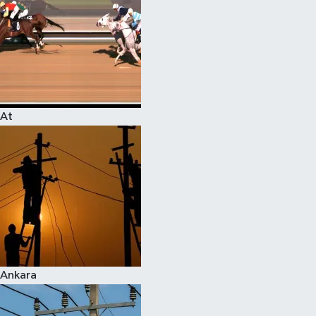
At
Ankara