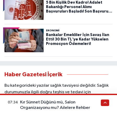
5 Bin Kişilik Dev Kadro! Adalet
Bakanlığı Personel Alımı
Başvuruları Başladı! Son Başvuru
Tarihini Kaçırmayın!
EKONOMİ
Bankalar Emekliler İçin Savaş İlan
Etti! 30 Bin TL'ye Kadar Yükselen
Promosyon Ödemeleri!
Haber Gazetesi İçerik
Bu kategorideki yazılar sağlık tavsiyesi değildir. Sağlık
durumunuzla ilgili doğru teşhis ve tedavi için
doktorunuza başvurunuz. Bu içerik ticari iş birliği veya
Kır Sünnet Düğünü mü, Salon
07:34
reklam içerebilir. Sitede yer alan bilgiler yalnızca genel
Organizasyonu mu? Ailelere Rehber
bilgilendirme amacı taşır; kişisel muayene, tanı veya