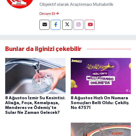
Objektif olarak Araştırmacı Muhabirlik
Yapmaktayım.
Devam Et
Bunlar da ilginizi çekebilir
8 Ağustos İzmir Su Kesintisi:
8 Ağustos Hızlı On Numara
Aliağa, Foça, Kemalpaşa,
Sonuçları Belli Oldu: Çekiliş
Menderes ve Ödemiş’te
No 47571
Sular Ne Zaman Gelecek?