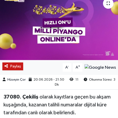
Paylaş
-
+
A
A
Hüseyin Çor
20.06.2026 - 21:50
11
Okunma Süresi: 3
Dk
37080. Çekiliş
olarak kayıtlara geçen bu akşam
kuşağında, kazanan talihli numaralar dijital küre
tarafından canlı olarak belirlendi.