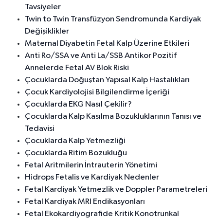
Tavsiyeler
Twin to Twin Transfüzyon Sendromunda Kardiyak
Değişiklikler
Maternal Diyabetin Fetal Kalp Üzerine Etkileri
Anti Ro/SSA ve Anti La/SSB Antikor Pozitif
Annelerde Fetal AV Blok Riski
Çocuklarda Doğuştan Yapısal Kalp Hastalıkları
Çocuk Kardiyolojisi Bilgilendirme İçeriği
Çocuklarda EKG Nasıl Çekilir?
Çocuklarda Kalp Kasılma Bozukluklarının Tanısı ve
Tedavisi
Çocuklarda Kalp Yetmezliği
Çocuklarda Ritim Bozukluğu
Fetal Aritmilerin İntrauterin Yönetimi
Hidrops Fetalis ve Kardiyak Nedenler
Fetal Kardiyak Yetmezlik ve Doppler Parametreleri
Fetal Kardiyak MRI Endikasyonları
Fetal Ekokardiyografide Kritik Konotrunkal