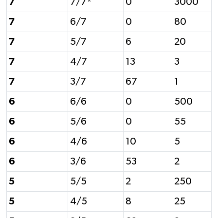
7
7/7*
0
3000
7
6/7
0
80
7
5/7
6
20
7
4/7
13
3
7
3/7
67
1
6
6/6
0
500
6
5/6
0
55
6
4/6
10
5
6
3/6
53
2
5
5/5
2
250
5
4/5
8
25