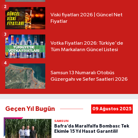
2
Viski fiyatları 2026 | Güncel Net
Fiyatlar
3
Votka Fiyatları 2026: Türkiye'de
Tüm Markaların Güncel Listesi
4
Samsun 13 Numaralı Otobüs
Güzergahı ve Sefer Saatleri 2026
Geçen Yıl Bugün
09 Ağustos 2025
SAMSUN
Bafra’da Maralfalfa Bombası: Tek
Ekimle 15 Yıl Hasat Garantili!