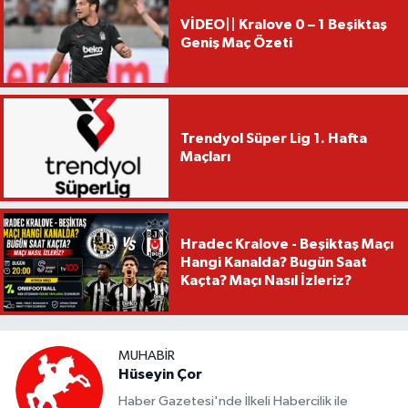
VİDEO|| Kralove 0 – 1 Beşiktaş
Geniş Maç Özeti
Trendyol Süper Lig 1. Hafta
Maçları
Hradec Kralove - Beşiktaş Maçı
Hangi Kanalda? Bugün Saat
Kaçta? Maçı Nasıl İzleriz?
MUHABIR
Hüseyin Çor
Haber Gazetesi'nde İlkeli Habercilik ile