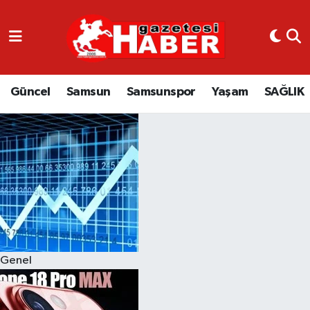
GÜNCEL
SAMSUN
Güncel
Samsun
Samsunspor
Yaşam
SAĞLIK
SAMSUNSPOR
EKONOMİ
YAŞAM
Genel