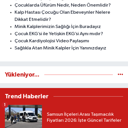
Çocuklarda Üfürüm Nedir, Neden Önemlidir?
Kalp Hastası Çocuğu Olan Ebeveynler Nelere
Dikkat Etmelidir?
Minik Kalplerimizin Sağlığı İçin Buradayız
Çocuk EKG’si ile Yetişkin EKG’si Aynı mıdır?
Çocuk Kardiyolojisi Video Paylaşımı
Sağlıkla Atan Minik Kalpler İçin Yanınızdayız
Yükleniyor...
Trend Haberler
1
Samsun İlçeleri Arası Taşımacılık
Fiyatları 2026: İşte Güncel Tarifeler