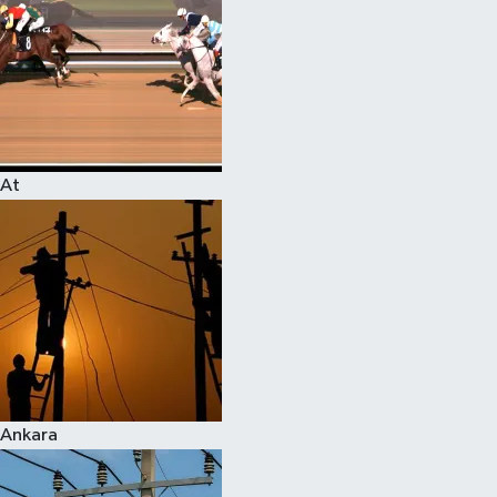
At
Ankara