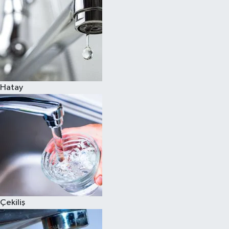
Hatay
Çekiliş