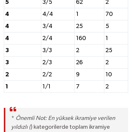
5
3/5
62
2
4
4/4
1
70
4
3/4
25
5
4
2/4
160
1
3
3/3
2
25
3
2/3
26
2
2
2/2
9
10
1
1/1
7
2
*
Önemli Not: En yüksek ikramiye verilen
yıldızlı (
) kategorilerde toplam ikramiye