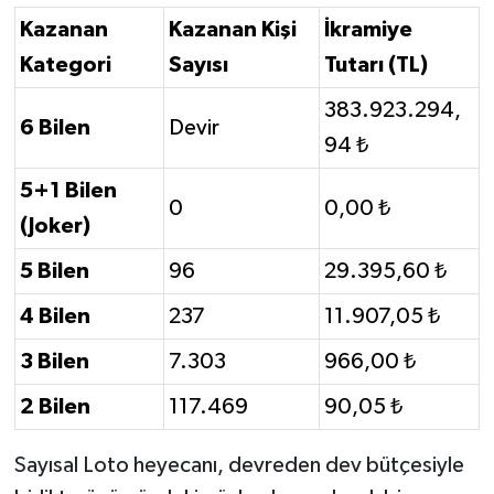
Kazanan
Kazanan Kişi
İkramiye
Kategori
Sayısı
Tutarı (TL)
383.923.294,
6 Bilen
Devir
94 ₺
5+1 Bilen
0
0,00 ₺
(Joker)
5 Bilen
96
29.395,60 ₺
4 Bilen
237
11.907,05 ₺
3 Bilen
7.303
966,00 ₺
2 Bilen
117.469
90,05 ₺
Sayısal Loto heyecanı, devreden dev bütçesiyle