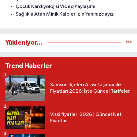
Çocuk Kardiyolojisi Video Paylaşımı
Sağlıkla Atan Minik Kalpler İçin Yanınızdayız
Yükleniyor...
Trend Haberler
1
Samsun İlçeleri Arası Taşımacılık
Fiyatları 2026: İşte Güncel Tarifeler
2
Viski fiyatları 2026 | Güncel Net
Fiyatlar
3