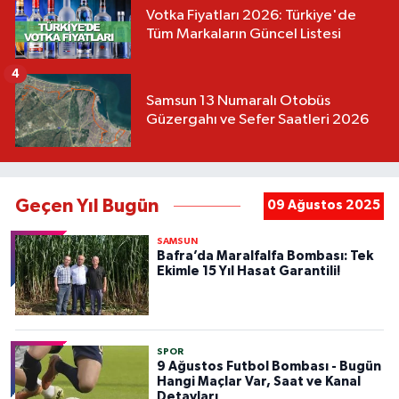
Votka Fiyatları 2026: Türkiye'de
Tüm Markaların Güncel Listesi
4
Samsun 13 Numaralı Otobüs
Güzergahı ve Sefer Saatleri 2026
Geçen Yıl Bugün
09 Ağustos 2025
SAMSUN
Bafra’da Maralfalfa Bombası: Tek
Ekimle 15 Yıl Hasat Garantili!
SPOR
9 Ağustos Futbol Bombası - Bugün
Hangi Maçlar Var, Saat ve Kanal
Detayları