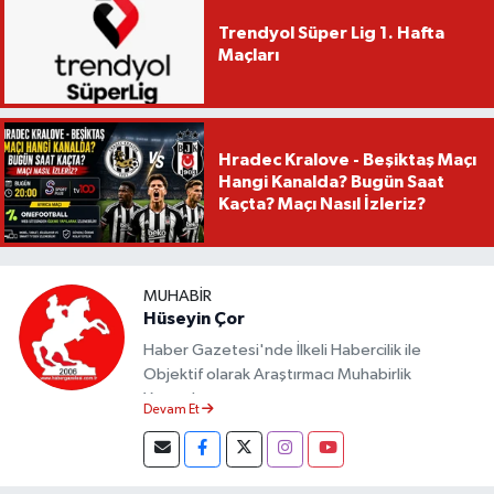
Trendyol Süper Lig 1. Hafta
Maçları
Hradec Kralove - Beşiktaş Maçı
Hangi Kanalda? Bugün Saat
Kaçta? Maçı Nasıl İzleriz?
MUHABIR
Hüseyin Çor
Haber Gazetesi'nde İlkeli Habercilik ile
Objektif olarak Araştırmacı Muhabirlik
Yapmaktayım.
Devam Et