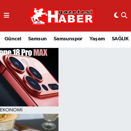
GÜNCEL
SAMSUN
Güncel
Samsun
Samsunspor
Yaşam
SAĞLIK
SAMSUNSPOR
EKONOMİ
YAŞAM
EKONOMİ