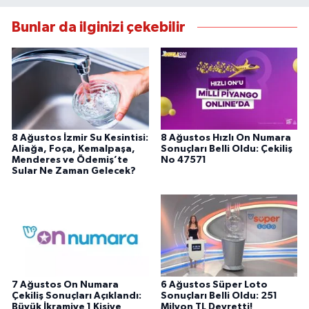
Bunlar da ilginizi çekebilir
8 Ağustos İzmir Su Kesintisi:
8 Ağustos Hızlı On Numara
Aliağa, Foça, Kemalpaşa,
Sonuçları Belli Oldu: Çekiliş
Menderes ve Ödemiş’te
No 47571
Sular Ne Zaman Gelecek?
7 Ağustos On Numara
6 Ağustos Süper Loto
Çekiliş Sonuçları Açıklandı:
Sonuçları Belli Oldu: 251
Büyük İkramiye 1 Kişiye
Milyon TL Devretti!