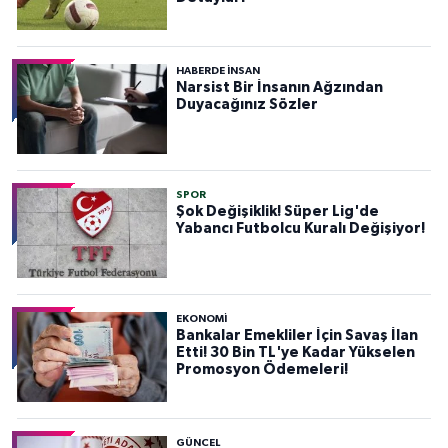
HABERDE INSAN
Narsist Bir İnsanın Ağzından
Duyacağınız Sözler
SPOR
Şok Değişiklik! Süper Lig'de
Yabancı Futbolcu Kuralı Değişiyor!
EKONOMİ
Bankalar Emekliler İçin Savaş İlan
Etti! 30 Bin TL'ye Kadar Yükselen
Promosyon Ödemeleri!
GÜNCEL