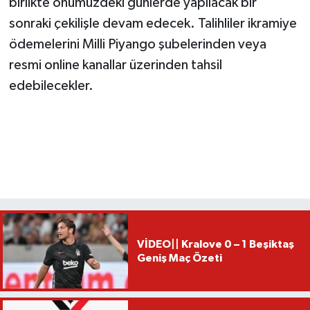
birlikte önümüzdeki günlerde yapılacak bir
sonraki çekilişle devam edecek. Talihliler ikramiye
ödemelerini Milli Piyango şubelerinden veya
resmi online kanallar üzerinden tahsil
edebilecekler.
VİDEO|| Kralove 0 – 1 Beşiktaş
Geniş Maç Özeti