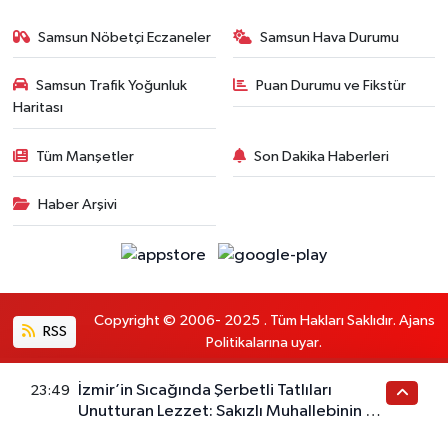
Samsun Nöbetçi Eczaneler
Samsun Hava Durumu
Samsun Trafik Yoğunluk
Puan Durumu ve Fikstür
Haritası
Tüm Manşetler
Son Dakika Haberleri
Haber Arşivi
Copyright © 2006- 2025 . Tüm Hakları Saklıdır. Ajans
RSS
Politikalarına uyar.
İzmir’in Sıcağında Şerbetli Tatlıları
23:49
Haber Yazılımı:
TE Bilişim
Unutturan Lezzet: Sakızlı Muhallebinin Bu
Tarifini Deneyen Vazgeçemiyor
En iyi site deneyimi sağlamak için çerezlerden