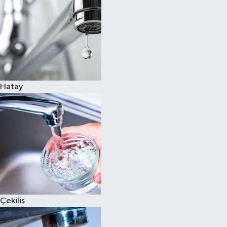
Hatay
Çekiliş