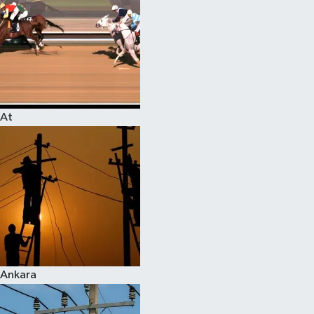
At
Ankara