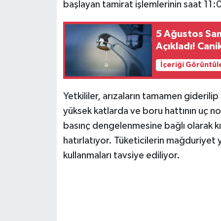
başlayan tamirat işlemlerinin saat 11
5 Ağustos Sam
Açıkladı! Can
İçeriği Görüntül
Yetkililer, arızaların tamamen giderili
yüksek katlarda ve boru hattının uç no
basınç dengelenmesine bağlı olarak kı
hatırlatıyor. Tüketicilerin mağduriyet
kullanmaları tavsiye ediliyor.