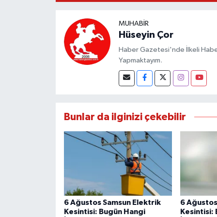
MUHABIR
Hüseyin Çor
Haber Gazetesi'nde İlkeli Haberc
Yapmaktayım.
Bunlar da ilginizi çekebilir
6 Ağustos Samsun Elektrik
6 Ağustos
Kesintisi: Bugün Hangi
Kesintisi