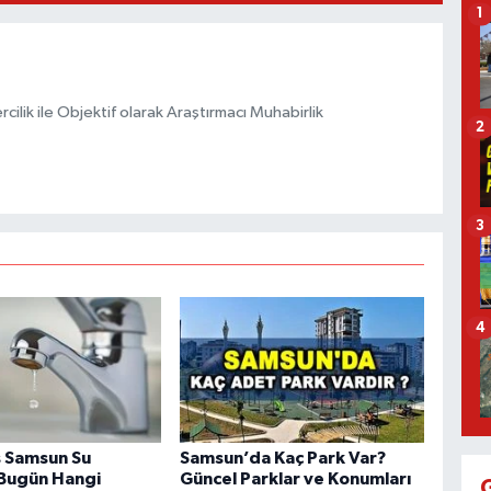
1
ilik ile Objektif olarak Araştırmacı Muhabirlik
2
3
4
 Samsun Su
Samsun’da Kaç Park Var?
: Bugün Hangi
Güncel Parklar ve Konumları