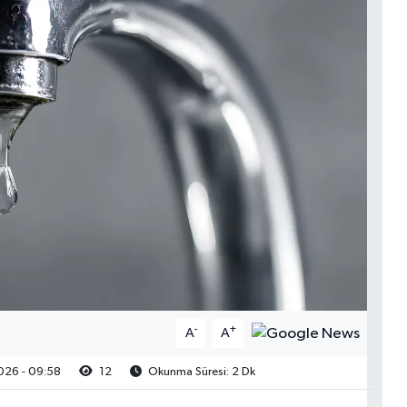
-
+
A
A
26 - 09:58
12
Okunma Süresi: 2 Dk