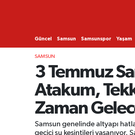
GÜNCEL
SAMSUN
Güncel
Samsun
Samsunspor
Yaşam
SAMSUNSPOR
SAMSUN
3 Temmuz Sam
EKONOMİ
Atakum, Tekk
YAŞAM
Zaman Gelec
Samsun genelinde altyapı hatla
geçici su kesintileri yaşanıyor