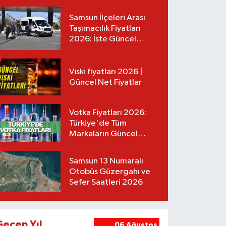
Samsun İlçeleri Arası
Taşımacılık Fiyatları
2026: İşte Güncel
Tarifeler
Viski fiyatları 2026 |
Güncel Net Fiyatlar
Votka Fiyatları 2026:
Türkiye'de Tüm
Markaların Güncel
Listesi
Samsun 13 Numaralı
Otobüs Güzergahı ve
Sefer Saatleri 2026
Geçen Yıl
06 Ağustos