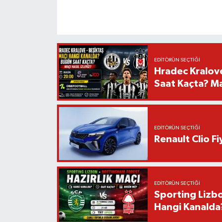
EDITÖRÜN SEÇTIĞI
Hradec Kralov
Saat Kaçta? Maç
EDITÖRÜN SEÇTIĞI
Renault Clio F
EDITÖRÜN SEÇTIĞI
Sporting Lizbo
Hangi Kanalda