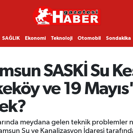
SAĞLIK
Ekonomi
Teknoloji
Otomobil
Sondakika
sun SASKİ Su Kesin
eköy ve 19 Mayıs'
ek?
rında meydana gelen teknik problemler ned
. Samsun Su ve Kanalizasyon İdaresi tarafı