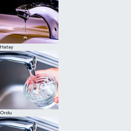
Hatay
Ordu