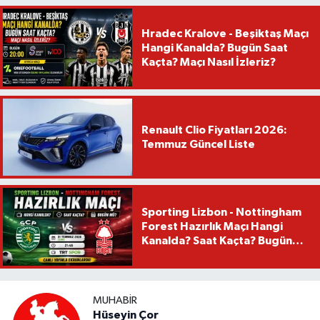
Hradec Kralove - Beşiktaş Maçı
Hangi Kanalda? Bugün Saat
Kaçta? Maçı Nasıl İzleriz?
Renault Clio Fiyatları 2026:
Temmuz Güncel Liste
Sporting Lizbon - Nottingham
Forest Hazırlık Maçı Hangi
Kanalda? Saat Kaçta? Bugün
Mü?
MUHABIR
Hüseyin Çor