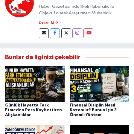
Haber Gazetesi'nde İlkeli Habercilik ile
Objektif olarak Araştırmacı Muhabirlik
Yapmaktayım.
Devam Et
Bunlar da ilginizi çekebilir
Günlük Hayatta Fark
Finansal Disiplin Nasıl
Etmeden Para Kaybettiren
Kazanılır? Bunun İçin 3
Alışkanlıklar
Önemli Yöntem