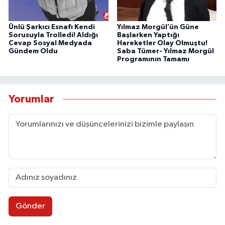
Ünlü Şarkıcı Esnafı Kendi
Yılmaz Morgül’ün Güne
Sorusuyla Trolledi! Aldığı
Başlarken Yaptığı
Cevap Sosyal Medyada
Hareketler Olay Olmuştu!
Gündem Oldu
Saba Tümer- Yılmaz Morgül
Programının Tamamı
Yorumlar
Gönder