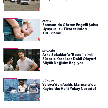
ASAYIŞ
Samsun'da Görme Engelli Şahıs
Uyuşturucu Ticaretinden
Tutuklandı
MAGAZİN
Arka Sokaklar'a 'Bozo' İsimli
Sürpriz Karakter Dahil Oluyor!
Büyük Değişim Başlıyor
GÜNDEM
Yalova’dan Açıldı, Marmara’da
Kayboldu: Halit Yukay Nerede?