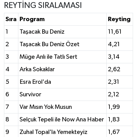
REYTİNG SIRALAMASI
Sıra
Program
Reyting
1
Taşacak Bu Deniz
11,61
2
Taşacak Bu Deniz Özet
4,21
3
Müge Anlı ile Tatlı Sert
3,14
4
Arka Sokaklar
2,62
5
Esra Erol'da
2,31
6
Survivor
2,12
7
Var Mısın Yok Musun
1,99
8
Selçuk Tepeli ile Now Ana Haber
1,83
9
Zuhal Topal'la Yemekteyiz
1,67