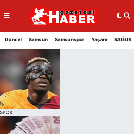
GÜNCEL
SAMSUN
Güncel
Samsun
Samsunspor
Yaşam
SAĞLIK
SAMSUNSPOR
EKONOMİ
YAŞAM
SPOR