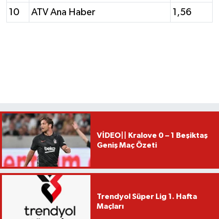
10
ATV Ana Haber
1,56
VİDEO|| Kralove 0 – 1 Beşiktaş
Geniş Maç Özeti
Trendyol Süper Lig 1. Hafta
Maçları