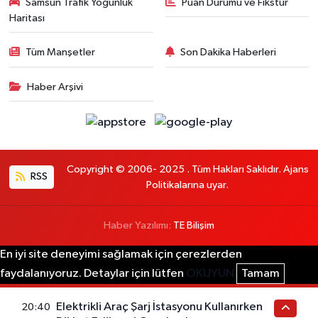
Samsun Trafik Yoğunluk
Puan Durumu ve Fikstür
Haritası
Tüm Manşetler
Son Dakika Haberleri
Haber Arşivi
Copyright © 2006- 2025 . Tüm Hakları Saklıdır. Ajans
RSS
Politikalarına uyar.
Haber Yazılımı:
TE Bilişim
En iyi site deneyimi sağlamak için çerezlerden
faydalanıyoruz. Detaylar için lütfen
OKUYUN
Tamam
Elektrikli Araç Şarj İstasyonu Kullanırken
20:40