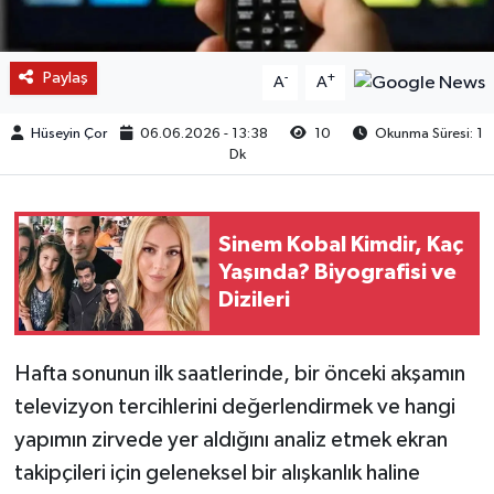
Paylaş
-
+
A
A
Hüseyin Çor
06.06.2026 - 13:38
10
Okunma Süresi: 1
Dk
Sinem Kobal Kimdir, Kaç
Yaşında? Biyografisi ve
Dizileri
Hafta sonunun ilk saatlerinde, bir önceki akşamın
televizyon tercihlerini değerlendirmek ve hangi
yapımın zirvede yer aldığını analiz etmek ekran
takipçileri için geleneksel bir alışkanlık haline