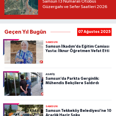
Samsun 13 Numaralı Otobüs
Güzergahı ve Sefer Saatleri 2026
Geçen Yıl Bugün
07 Ağustos 2025
SAMSUN
Samsun İlkadım’da Eğitim Camiası
Yasta: İlknur Öğretmen Vefat Etti
ASAYIŞ
Samsun’da Parkta Gerginlik:
Mühendis Bekçilere Saldırdı
SAMSUN
Samsun Tekkeköy Belediyesi’ne 10
Araçlık Haciz Şoku