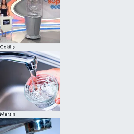
Çekiliş
Mersin