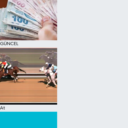
GÜNCEL
At