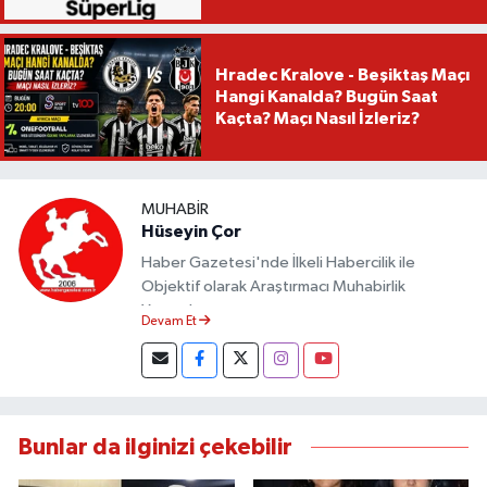
Hradec Kralove - Beşiktaş Maçı
Hangi Kanalda? Bugün Saat
Kaçta? Maçı Nasıl İzleriz?
MUHABIR
Hüseyin Çor
Haber Gazetesi'nde İlkeli Habercilik ile
Objektif olarak Araştırmacı Muhabirlik
Yapmaktayım.
Devam Et
Bunlar da ilginizi çekebilir