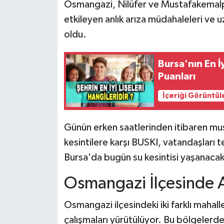
Osmangazi, Nilüfer ve Mustafakemalpa
etkileyen anlık arıza müdahaleleri ve uz
oldu.
Bursa'nın En İ
Puanları
İçeriği Görüntül
Günün erken saatlerinden itibaren musl
kesintilere karşı BUSKI, vatandaşları te
Bursa'da bugün su kesintisi yaşanacak 
Osmangazi İlçesinde A
Osmangazi ilçesindeki iki farklı mahall
çalışmaları yürütülüyor. Bu bölgeler