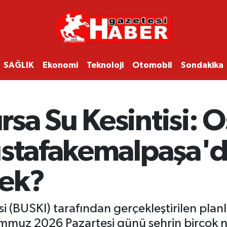
SAĞLIK
Ekonomi
Teknoloji
Otomobil
Sondakika
sa Su Kesintisi: 
ustafakemalpaşa'd
ek?
i (BUSKI) tarafından gerçekleştirilen planl
emmuz 2026 Pazartesi günü şehrin birçok no