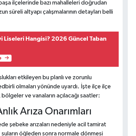
şa ilçelerinde bazı mahalleleri doğrudan
un süreli altyapı çalışmalarının detayları belli
yi Liseleri Hangisi? 2026 Güncel Taban
e
ukları etkileyen bu planlı ve zorunlu
dbirli olmaları yönünde uyardı. İşte ilçe ilçe
bölgeler ve vanaların açılacağı saatler:
nlık Arıza Onarımları
ede şebeke arızaları nedeniyle acil tamirat
de suların öğleden sonra normale dönmesi