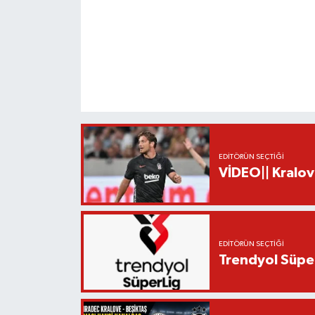
EDITÖRÜN SEÇTIĞI
VİDEO|| Kralov
EDITÖRÜN SEÇTIĞI
Trendyol Süper