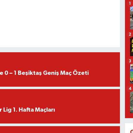
1
2
3
e 0 – 1 Beşiktaş Geniş Maç Özeti
4
 Lig 1. Hafta Maçları