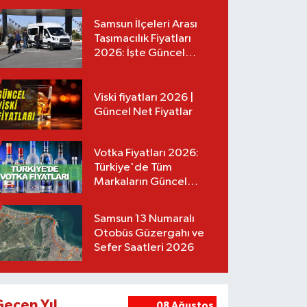
Samsun İlçeleri Arası
Taşımacılık Fiyatları
2026: İşte Güncel
Tarifeler
Viski fiyatları 2026 |
Güncel Net Fiyatlar
Votka Fiyatları 2026:
Türkiye'de Tüm
Markaların Güncel
Listesi
Samsun 13 Numaralı
Otobüs Güzergahı ve
Sefer Saatleri 2026
Geçen Yıl
08 Ağustos