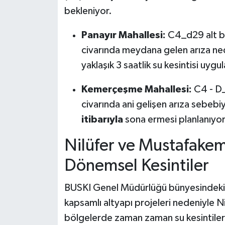
bekleniyor.
Panayır Mahallesi:
C4_d29 alt b
civarında meydana gelen arıza ne
yaklaşık 3 saatlik su kesintisi uygu
Kemerçeşme Mahallesi:
C4 - D_
civarında ani gelişen arıza sebebi
itibarıyla
sona ermesi planlanıyor
Nilüfer ve Mustafake
Dönemsel Kesintiler
BUSKI Genel Müdürlüğü bünyesindeki da
kapsamlı altyapı projeleri nedeniyle N
bölgelerde zaman zaman su kesintile