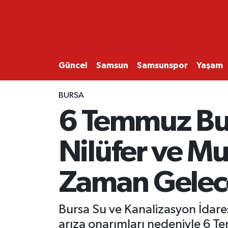
GÜNCEL
SAMSUN
Güncel
Samsun
Samsunspor
Yaşam
SAMSUNSPOR
BURSA
6 Temmuz Bur
EKONOMİ
Nilüfer ve M
YAŞAM
Zaman Gelec
Bursa Su ve Kanalizasyon İdares
arıza onarımları nedeniyle 6 T