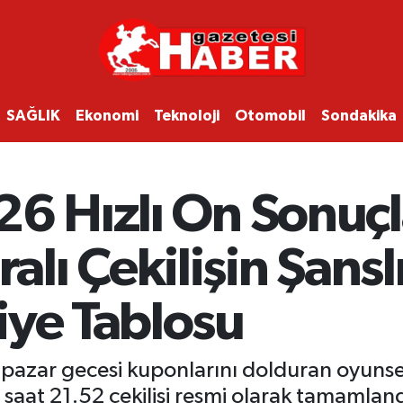
SAĞLIK
Ekonomi
Teknoloji
Otomobil
Sondakika
6 Hızlı On Sonuçla
lı Çekilişin Şansl
iye Tablosu
n pazar gecesi kuponlarını dolduran oyunse
aat 21.52 çekilişi resmi olarak tamamland