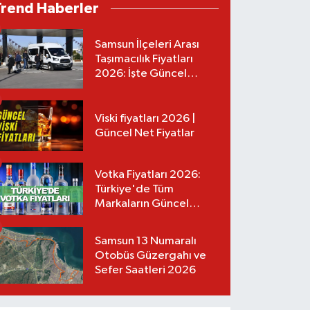
Trend Haberler
Samsun İlçeleri Arası
Taşımacılık Fiyatları
2026: İşte Güncel
Tarifeler
Viski fiyatları 2026 |
Güncel Net Fiyatlar
Votka Fiyatları 2026:
Türkiye'de Tüm
Markaların Güncel
Listesi
Samsun 13 Numaralı
Otobüs Güzergahı ve
Sefer Saatleri 2026