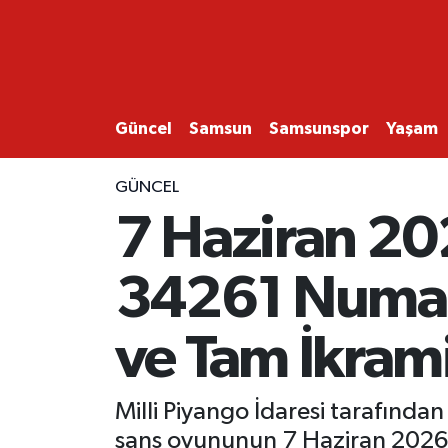
GÜNCEL
SAMSUN
Güncel
Samsun
Samsunspor
Yaşam
SAMSUNSPOR
GÜNCEL
7 Haziran 202
EKONOMİ
34261 Numara
YAŞAM
ve Tam İkram
Milli Piyango İdaresi tarafında
şans oyununun 7 Haziran 2026 s