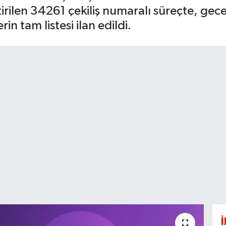
tirilen 34261 çekiliş numaralı süreçte, gec
n tam listesi ilan edildi.
İ