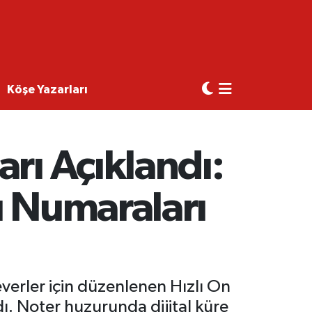
Köşe Yazarları
rı Açıklandı:
ı Numaraları
verler için düzenlenen Hızlı On
ı. Noter huzurunda dijital küre