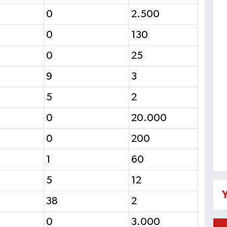
0
2.500
0
130
0
25
9
3
5
2
0
20.000
0
200
1
60
5
12
Y
38
2
0
3.000