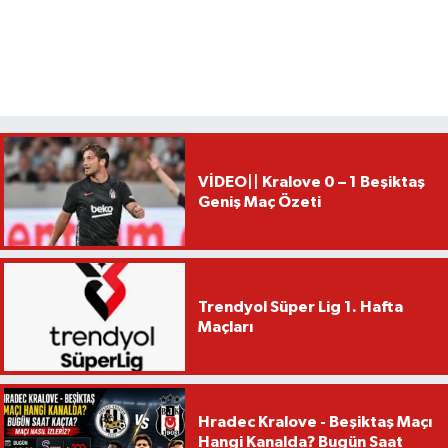
VİDEO|| Kralove 0 – 1 Beşiktaş
Geniş Maç Özeti
Trendyol Süper Lig 1. Hafta
Maçları
Hradec Kralove - Beşiktaş Maçı
Hangi Kanalda? Bugün Saat