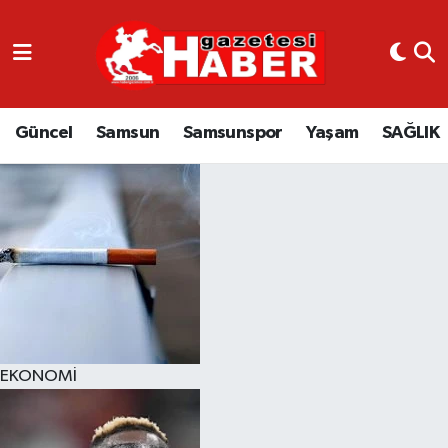
GÜNCEL
SAMSUN
Güncel
Samsun
Samsunspor
Yaşam
SAĞLIK
SAMSUNSPOR
EKONOMİ
YAŞAM
EKONOMİ