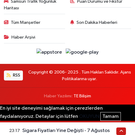
Samsun Trafik Yoğunluk
Puan Durumu ve Fikstür
Haritası
Tüm Manşetler
Son Dakika Haberleri
Haber Arşivi
Copyright © 2006- 2025 . Tüm Hakları Saklıdır. Ajans
RSS
Politikalarına uyar.
Haber Yazılımı:
TE Bilişim
En iyi site deneyimi sağlamak için çerezlerden
faydalanıyoruz. Detaylar için lütfen
OKUYUN
Tamam
Sigara Fiyatları Yine Değişti - 7 Ağustos
23:17