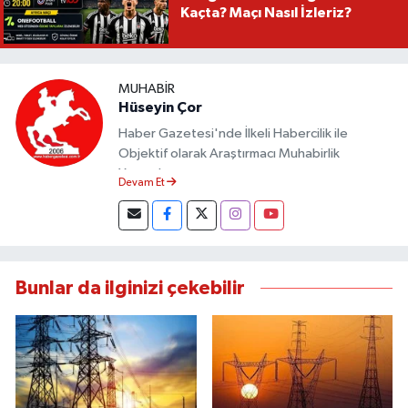
Kaçta? Maçı Nasıl İzleriz?
MUHABIR
Hüseyin Çor
Haber Gazetesi'nde İlkeli Habercilik ile
Objektif olarak Araştırmacı Muhabirlik
Yapmaktayım.
Devam Et
Bunlar da ilginizi çekebilir