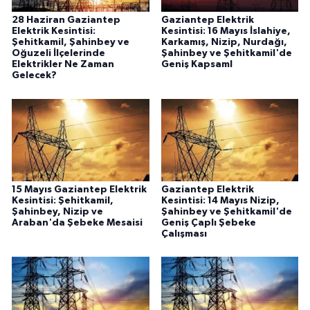
28 Haziran Gaziantep
Gaziantep Elektrik
Elektrik Kesintisi:
Kesintisi: 16 Mayıs İslahiye,
Şehitkamil, Şahinbey ve
Karkamış, Nizip, Nurdağı,
Oğuzeli İlçelerinde
Şahinbey ve Şehitkamil'de
Elektrikler Ne Zaman
Geniş Kapsaml
Gelecek?
15 Mayıs Gaziantep Elektrik
Gaziantep Elektrik
Kesintisi: Şehitkamil,
Kesintisi: 14 Mayıs Nizip,
Şahinbey, Nizip ve
Şahinbey ve Şehitkamil'de
Araban'da Şebeke Mesaisi
Geniş Çaplı Şebeke
Çalışması