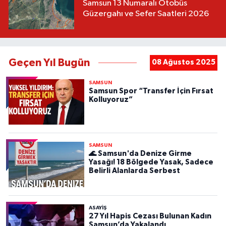
Samsun 13 Numaralı Otobüs
Güzergahı ve Sefer Saatleri 2026
Geçen Yıl Bugün
08 Ağustos 2025
SAMSUN
Samsun Spor “Transfer İçin Fırsat
Kolluyoruz”
SAMSUN
🌊 Samsun'da Denize Girme
Yasağı! 18 Bölgede Yasak, Sadece
Belirli Alanlarda Serbest
ASAYIŞ
27 Yıl Hapis Cezası Bulunan Kadın
Samsun’da Yakalandı