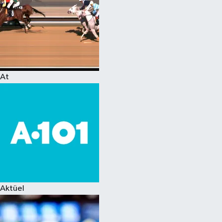
At
Aktüel