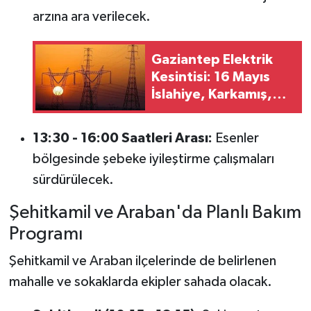
arzına ara verilecek.
Gaziantep Elektrik
Kesintisi: 16 Mayıs
İslahiye, Karkamış,
Nizip, Nurdağı,
Şahinbey ve
13:30 - 16:00 Saatleri Arası:
Esenler
Şehitkamil'de Geniş
bölgesinde şebeke iyileştirme çalışmaları
Kapsaml
sürdürülecek.
Şehitkamil ve Araban'da Planlı Bakım
Programı
Şehitkamil ve Araban ilçelerinde de belirlenen
mahalle ve sokaklarda ekipler sahada olacak.