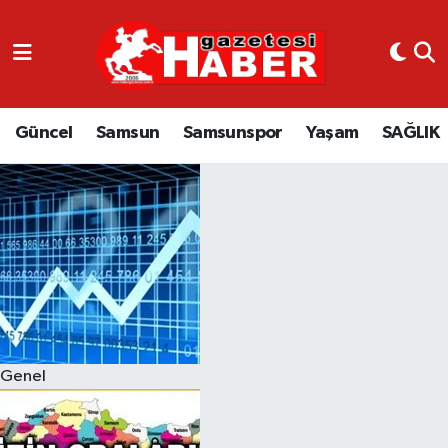
GÜNCEL
SAMSUN
Güncel
Samsun
Samsunspor
Yaşam
SAĞLIK
SAMSUNSPOR
EKONOMİ
YAŞAM
Genel