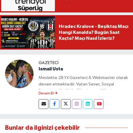
Hradec Kralove - Beşiktaş Maçı
Hangi Kanalda? Bugün Saat
Kaçta? Maçı Nasıl İzleriz?
GAZETECI
Ismail Usta
Meslekte 28.Yıl Gazeteci & Webmaster olarak
devam etmektedir. Vatan Sever, Sosyal
Demokrat Kimliği ile Ülkesine ve Milletine
Devam Et
Objektif Habercilik ilkesi ile yazılarını kaleme
almıştır.
Bunlar da ilginizi çekebilir