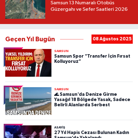
Samsun 13 Numaralı Otobüs
Güzergahı ve Sefer Saatleri 2026
Geçen Yıl Bugün
08 Ağustos 2025
SAMSUN
Samsun Spor “Transfer İçin Fırsat
Kolluyoruz”
SAMSUN
🌊 Samsun'da Denize Girme
Yasağı! 18 Bölgede Yasak, Sadece
Belirli Alanlarda Serbest
ASAYIŞ
27 Yıl Hapis Cezası Bulunan Kadın
Samsun’da Yakalandı