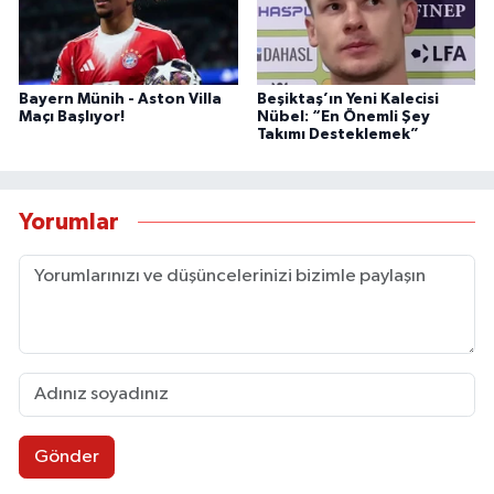
Bayern Münih - Aston Villa
Beşiktaş’ın Yeni Kalecisi
Maçı Başlıyor!
Nübel: “En Önemli Şey
Takımı Desteklemek”
Yorumlar
Gönder