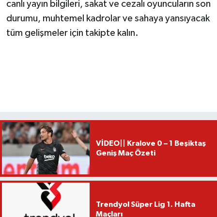
canlı yayın bilgileri, sakat ve cezalı oyuncuların son
durumu, muhtemel kadrolar ve sahaya yansıyacak
tüm gelişmeler için takipte kalın.
VİDEO|| Kralove 0 – 1 Beşiktaş
Geniş Maç Özeti
Trendyol Süper Lig 1. Hafta
Maçları