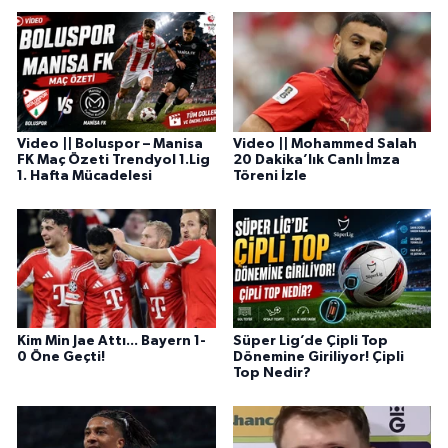
Video || Boluspor – Manisa
Video || Mohammed Salah
FK Maç Özeti Trendyol 1.Lig
20 Dakika’lık Canlı İmza
1. Hafta Mücadelesi
Töreni İzle
Kim Min Jae Attı... Bayern 1-
Süper Lig’de Çipli Top
0 Öne Geçti!
Dönemine Giriliyor! Çipli
Top Nedir?