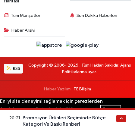
Haritası
Tüm Manşetler
Son Dakika Haberleri
Haber Arşivi
Copyright © 2006- 2025 . Tüm Hakları Saklıdır. Ajans
RSS
Politikalarına uyar.
Haber Yazılımı:
TE Bilişim
En iyi site deneyimi sağlamak için çerezlerden
faydalanıyoruz. Detaylar için lütfen
OKUYUN
Tamam
Promosyon Ürünleri Seçiminde Bütçe
20:21
Kategori Ve Baskı Rehberi