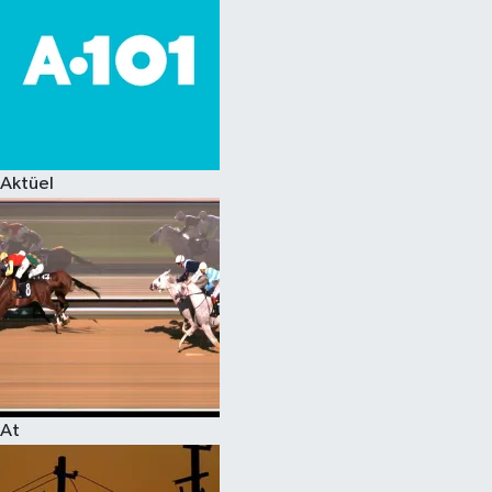
Aktüel
At