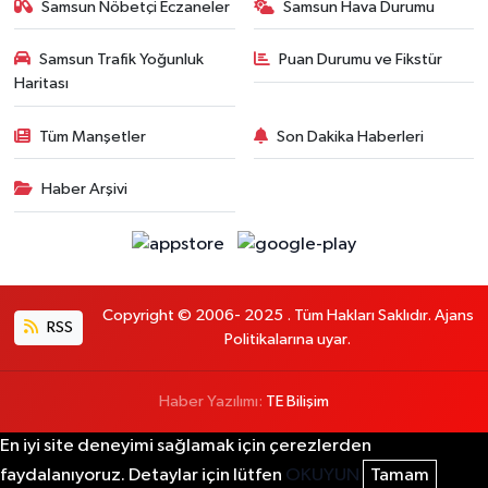
Samsun Nöbetçi Eczaneler
Samsun Hava Durumu
Samsun Trafik Yoğunluk
Puan Durumu ve Fikstür
Haritası
Tüm Manşetler
Son Dakika Haberleri
Haber Arşivi
Copyright © 2006- 2025 . Tüm Hakları Saklıdır. Ajans
RSS
Politikalarına uyar.
Haber Yazılımı:
TE Bilişim
En iyi site deneyimi sağlamak için çerezlerden
faydalanıyoruz. Detaylar için lütfen
OKUYUN
Tamam