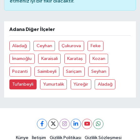
etmeniz iyi bir fikir olacaktır.
Adana Diğer İlçeler
Aladağ
Ceyhan
Çukurova
Feke
İmamoğlu
Karaisali
Karataş
Kozan
Pozanti
Saimbeyli
Sariçam
Seyhan
Tufanbeyli
Yumurtalik
Yüreğir
Aladağ
Künye
İletişim
Gizlilik Politikası
Gizlilik Sözleşmesi