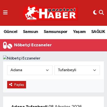
GÜNCEL
SAMSUN
Güncel
Samsun
Samsunspor
Yaşam
SAĞLIK
SAMSUNSPOR
Nöbetçi Eczaneler
EKONOMİ
YAŞAM
Paylaş
Adana
Tufanbeyli
08 Ağustos 2026