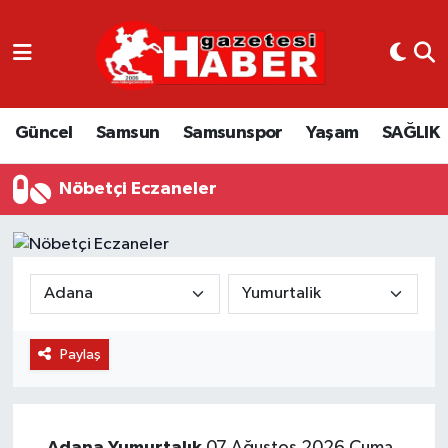
GÜNCEL
SAMSUN
Güncel
Samsun
Samsunspor
Yaşam
SAĞLIK
SAMSUNSPOR
Nöbetçi Eczaneler
EKONOMİ
YAŞAM
Paylaş
Adana
Yumurtalık
07 Ağustos 2026 Cuma