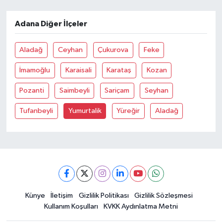
Adana Diğer İlçeler
Aladağ
Ceyhan
Çukurova
Feke
İmamoğlu
Karaisali
Karataş
Kozan
Pozanti
Saimbeyli
Sariçam
Seyhan
Tufanbeyli
Yumurtalik
Yüreğir
Aladağ
Künye
İletişim
Gizlilik Politikası
Gizlilik Sözleşmesi
Kullanım Koşulları
KVKK Aydınlatma Metni