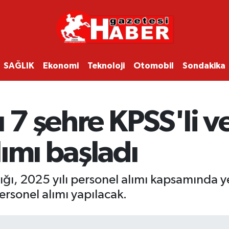
SAĞLIK
Ekonomi
Teknoloji
Otomobil
Sondakika
ı 7 şehre KPSS'li v
ımı başladı
ğı, 2025 yılı personel alımı kapsamında yen
ersonel alımı yapılacak.