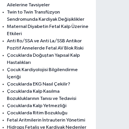
Ailelerine Tavsiyeler
Twin to Twin Transfüzyon
Sendromunda Kardiyak Değişiklikler
Maternal Diyabetin Fetal Kalp Üzerine
Etkileri
Anti Ro/SSA ve Anti La/SSB Antikor
Pozitif Annelerde Fetal AV Blok Riski
Çocuklarda Doğuştan Yapısal Kalp
Hastalıkları
Çocuk Kardiyolojisi Bilgilendirme
İçeriği
Çocuklarda EKG Nasıl Çekilir?
Çocuklarda Kalp Kasılma
Bozukluklarının Tanısı ve Tedavisi
Çocuklarda Kalp Yetmezliği
Çocuklarda Ritim Bozukluğu
Fetal Aritmilerin İntrauterin Yönetimi
Hidrops Fetalis ve Kardiyak Nedenler