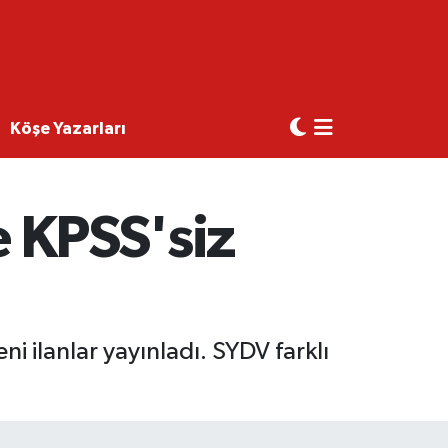
Köşe Yazarları
e KPSS'siz
i ilanlar yayınladı. SYDV farklı