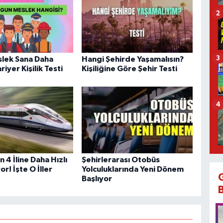
2
3
lek Sana Daha
Hangi Şehirde Yaşamalısın?
iyer Kişilik Testi
Kişiliğine Göre Şehir Testi
4
n 4 İline Daha Hızlı
Şehirlerarası Otobüs
or! İşte O İller
Yolculuklarında Yeni Dönem
Başlıyor