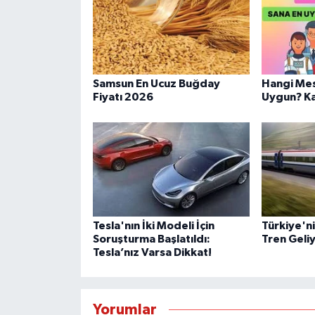
Samsun En Ucuz Buğday
Hangi Mes
Fiyatı 2026
Uygun? Kar
Tesla'nın İki Modeli İçin
Türkiye'ni
Soruşturma Başlatıldı:
Tren Geliy
Tesla’nız Varsa Dikkat!
Yorumlar