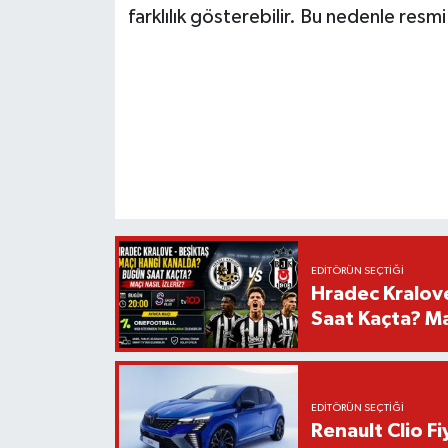
farklılık gösterebilir. Bu nedenle resmi 
EDITÖRÜN SEÇTIĞI
Hradec Kralov
Saat Kaçta? Maç
EDITÖRÜN SEÇTIĞI
Renault Clio F