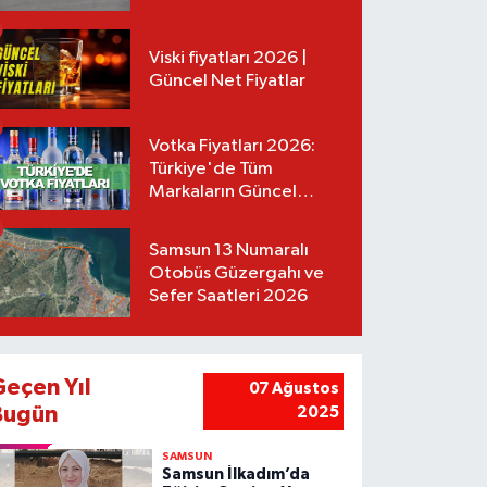
Tarifeler
Viski fiyatları 2026 |
Güncel Net Fiyatlar
Votka Fiyatları 2026:
Türkiye'de Tüm
Markaların Güncel
Listesi
Samsun 13 Numaralı
Otobüs Güzergahı ve
Sefer Saatleri 2026
Geçen Yıl
07 Ağustos
Bugün
2025
SAMSUN
Samsun İlkadım’da