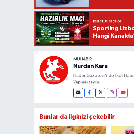
EDITÖRÜN SEÇTIĞI
Sporting Lizbo
Hangi Kanalda
MUHABIR
Nurdan Kara
Haber Gazetesi'nde İlkeli Haberc
Yapmaktayım.
Bunlar da ilginizi çekebilir