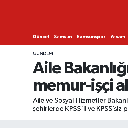
GÜNCEL
SAMSUN
Güncel
Samsun
Samsunspor
Yaşam
SAMSUNSPOR
GÜNDEM
Aile Bakanlığ
EKONOMİ
memur-işçi al
YAŞAM
Aile ve Sosyal Hizmetler Bakanlı
şehirlerde KPSS'li ve KPSS’siz p