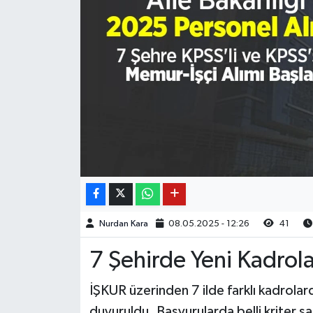
Nurdan Kara
08.05.2025 - 12:26
41
7 Şehirde Yeni Kadrola
İŞKUR üzerinden 7 ilde farklı kadrolard
duyuruldu. Başvurularda belli kriter şa