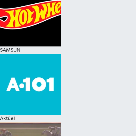
SAMSUN
Aktüel