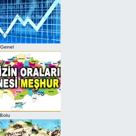
Genel
Bolu