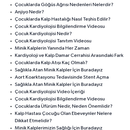
Çocuklarda Göğüs Ağrısı Nedenleri Nelerdir?
Anjiyo Nedir?
Çocuklarda Kalp Hastalığı Nasıl Teşhis Edilir?
Çocuk Kardiyolojisi Bilgilendirme Videosu
Çocuk Kardiyolojisi Nedir?
Çocuk Kardiyolojisi Tanıtım Videosu
Minik Kalplerin Yanında Her Zaman
Kardiyoloji ve Kalp Damar Cerrahisi Arasındaki Fark
Çocuklarda Kalp Atışı Kaç Olmalı?
Sağlıkla Atan Minik Kalpler İçin Buradayız
Aort Koarktasyonu Tedavisinde Stent Açma
Sağlıkla Atan Minik Kalpler İçin Buradayız
Çocuk Kardiyolojisi Video İçeriği
Çocuk Kardiyolojisi Bilgilendirme Videosu
Çocuklarda Üfürüm Nedir, Neden Önemlidir?
Kalp Hastası Çocuğu Olan Ebeveynler Nelere
Dikkat Etmelidir?
Minik Kalplerimizin Sağlığı İçin Buradayız