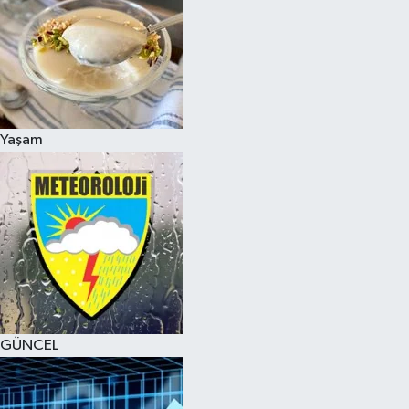
Yaşam
GÜNCEL