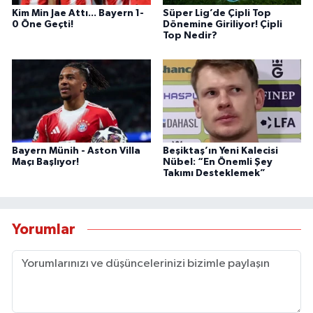
Kim Min Jae Attı... Bayern 1-
Süper Lig’de Çipli Top
0 Öne Geçti!
Dönemine Giriliyor! Çipli
Top Nedir?
Bayern Münih - Aston Villa
Beşiktaş’ın Yeni Kalecisi
Maçı Başlıyor!
Nübel: “En Önemli Şey
Takımı Desteklemek”
Yorumlar