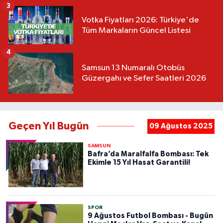
3
Votka Fiyatları 2026: Türkiye'de
Tüm Markaların Güncel Listesi
4
Samsun 13 Numaralı Otobüs
Güzergahı ve Sefer Saatleri 2026
Geçen Yıl Bugün
09 Ağustos 2025
SAMSUN
Bafra’da Maralfalfa Bombası: Tek
Ekimle 15 Yıl Hasat Garantili!
SPOR
9 Ağustos Futbol Bombası - Bugün