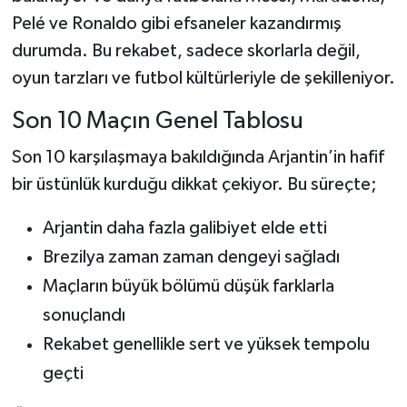
Pelé ve Ronaldo gibi efsaneler kazandırmış
durumda. Bu rekabet, sadece skorlarla değil,
oyun tarzları ve futbol kültürleriyle de şekilleniyor.
Son 10 Maçın Genel Tablosu
Son 10 karşılaşmaya bakıldığında Arjantin’in hafif
bir üstünlük kurduğu dikkat çekiyor. Bu süreçte;
Arjantin daha fazla galibiyet elde etti
Brezilya zaman zaman dengeyi sağladı
Maçların büyük bölümü düşük farklarla
sonuçlandı
Rekabet genellikle sert ve yüksek tempolu
geçti