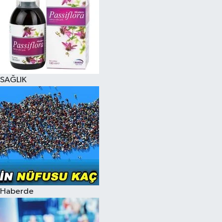
SAĞLIK
Haberde