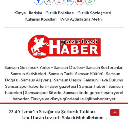
Künye
İletişim
Gizlilik Politikası
Gizlilik Sözleşmesi
Kullanım Koşulları
KVKK Aydınlatma Metni
Samsun Gezilecek Yerler - Samsun Otelleri- Samsun Restoranları
- Samsun Aktiviteleri -Samsun Tarihi-Samsun Kültürü -Samsun
Doğası -Samsun Alışveriş -Samsun Ulaşım -Samsun Hava Durumu
Samsunspor haberleri Haber gazetesi | Samsun haber | Samsun
haberleri | Samsunspor Sitede, Samsun ilinde gerçekleşen yerel
haberler, Türkiye ve dünya gündemi ile ilgili haberler yer
almaktadır. Samsun Haber, Samsun'da yaşayan ve Samsun ile ilgili
İzmir’in Sıcağında Şerbetli Tatlıları
haberleri takip etmek isteyenler için bir kaynaktır. Site, arama
23:49
Unutturan Lezzet: Sakızlı Muhallebinin Bu
motorları tarafından kolayca bulunabilir ve okunabilir şekilde
Tarifini Deneyen Vazgeçemiyor
tasarlanmıştır