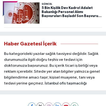
GÜNCEL
5 Bin Kişilik Dev Kadro! Adalet
Bakanlığı Personel Alımı
Başvuruları Başladı! Son Başvuru
Tarihini Kaçırmayın!
Haber Gazetesi İçerik
Bu kategorideki yazılar sağlık tavsiyesi değildir. Sağlık
durumunuzla ilgili doğru teşhis ve tedavi için
doktorunuza başvurunuz. Bu içerik ticari iş birliği veya
reklam içerebilir. Sitede yer alan bilgiler yalnızca genel
bilgilendirme amacı taşır; kişisel muayene, tanı veya
tedavi yerine geçmez.
İstanbul ofis taşımacılığı