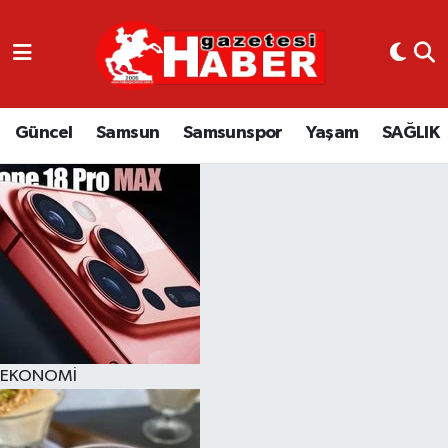
GÜNCEL
SAMSUN
Güncel
Samsun
Samsunspor
Yaşam
SAĞLIK
SAMSUNSPOR
EKONOMİ
YAŞAM
EKONOMİ