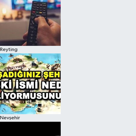
Reyting
Nevşehir