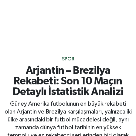
SPOR
Arjantin – Brezilya
Rekabeti: Son 10 Maçın
Detaylı İstatistik Analizi
Güney Amerika futbolunun en büyük rekabeti
olan Arjantin ve Brezilya karşılaşmaları, yalnızca iki
ülke arasındaki bir futbol mücadelesi değil, aynı
zamanda dünya futbol tarihinin en yüksek
tempolu ve en rekabetçi serilerinden biri olarak