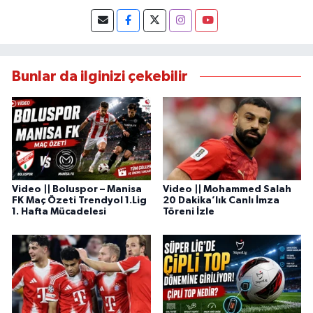
Bunlar da ilginizi çekebilir
Video || Boluspor – Manisa
Video || Mohammed Salah
FK Maç Özeti Trendyol 1.Lig
20 Dakika’lık Canlı İmza
1. Hafta Mücadelesi
Töreni İzle