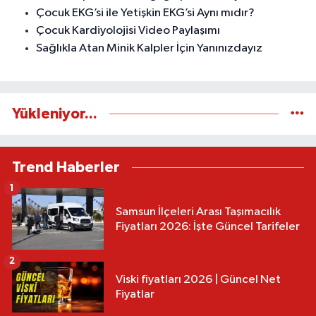
Çocuk EKG’si ile Yetişkin EKG’si Aynı mıdır?
Çocuk Kardiyolojisi Video Paylaşımı
Sağlıkla Atan Minik Kalpler İçin Yanınızdayız
Yükleniyor...
Trend Haberler
1
Samsun İlçeleri Arası Taşımacılık
Fiyatları 2026: İşte Güncel Tarifeler
2
Viski fiyatları 2026 | Güncel Net
Fiyatlar