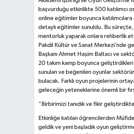
Akademi işbirliği ile Oyun Geliştirme K
başvurduğu etkinlikte 500 katılımcı on
online eğitimler boyunca katılımcılara
detaylı eğitimler sunuldu. Bu süreçte, s
mentorluk yaparak onlara rehberlik et
Pakdil Kültür ve Sanat Merkezi’nde ge
Başkanı Ahmet Haşim Baltacı ve sektör
20 takım kamp boyunca geliştirdikleri 
sunulan ve beğenilen oyunlar sektörün
bulacak. Farklı oyun projelerinin ortaya
geleceğin yeteneklerine önemli bir fı
“Birbirimizi tanıdık ve fikir geliştirdi
Etkinliğe katılan öğrencilerden Müfid
geldik ve yeni başladık oyun geliştirm