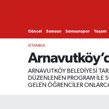
GÜNCEL
SAMSUN
Güncel
Samsun
Samsunspor
Yaşam
SAMSUNSPOR
ISTANBUL
Arnavutköy’
EKONOMİ
YAŞAM
ARNAVUTKÖY BELEDİYESİ TA
DÜZENLENEN PROGRAM İLE SO
GELEN ÖĞRENCİLER ONLARCA