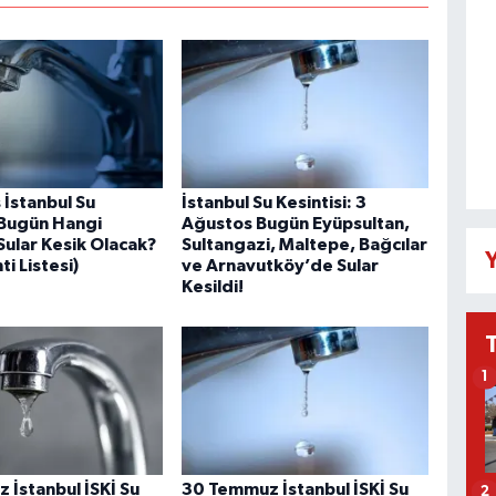
 İstanbul Su
İstanbul Su Kesintisi: 3
: Bugün Hangi
Ağustos Bugün Eyüpsultan,
Sular Kesik Olacak?
Sultangazi, Maltepe, Bağcılar
Y
ti Listesi)
ve Arnavutköy’de Sular
Kesildi!
1
 İstanbul İSKİ Su
30 Temmuz İstanbul İSKİ Su
2