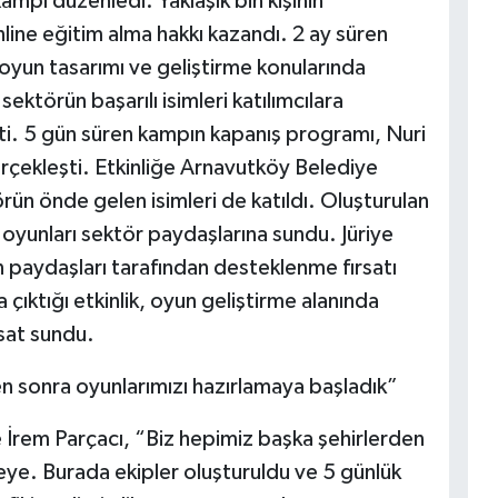
ampı düzenledi. Yaklaşık bin kişinin
line eğitim alma hakkı kazandı. 2 ay süren
 oyun tasarımı ve geliştirme konularında
ektörün başarılı isimleri katılımcılara
ti. 5 gün süren kampın kapanış programı, Nuri
rçekleşti. Etkinliğe Arnavutköy Belediye
ün önde gelen isimleri de katıldı. Oluşturulan
oyunları sektör paydaşlarına sundu. Jüriye
 paydaşları tarafından desteklenme fırsatı
 çıktığı etkinlik, oyun geliştirme alanında
rsat sundu.
kten sonra oyunlarımızı hazırlamaya başladık”
e İrem Parçacı, “Biz hepimiz başka şehirlerden
eye. Burada ekipler oluşturuldu ve 5 günlük