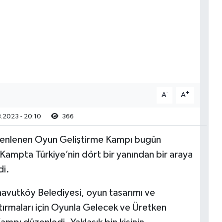
-
+
A
A
.2023 - 20:10
366
zenlenen Oyun Geliştirme Kampı bugün
 Kampta Türkiye’nin dört bir yanından bir araya
di.
rnavutköy Belediyesi, oyun tasarımı ve
tırmaları için Oyunla Gelecek ve Üretken