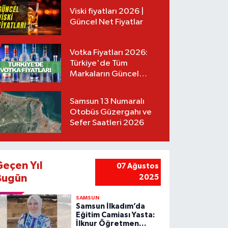
Viski fiyatları 2026 |
Güncel Net Fiyatlar
Votka Fiyatları 2026:
Türkiye'de Tüm
Markaların Güncel
Listesi
Samsun 13 Numaralı
Otobüs Güzergahı ve
Sefer Saatleri 2026
Geçen Yıl
07 Ağustos
Bugün
2025
SAMSUN
Samsun İlkadım’da
Eğitim Camiası Yasta:
İlknur Öğretmen