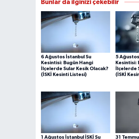
Bunlar da ilginizi çekebilir
6 Ağustos İstanbul Su
5 Ağustos
Kesintisi: Bugün Hangi
Kesintisi
İlçelerde Sular Kesik Olacak?
İlçelerde 
(İSKİ Kesinti Listesi)
(İSKİ Kesin
1 Ağustos İstanbul İSKİ Su
31 Temmuz