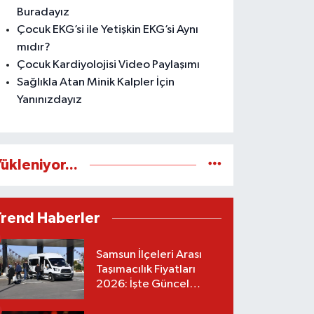
Buradayız
Çocuk EKG’si ile Yetişkin EKG’si Aynı
mıdır?
Çocuk Kardiyolojisi Video Paylaşımı
Sağlıkla Atan Minik Kalpler İçin
Yanınızdayız
ükleniyor...
Trend Haberler
Samsun İlçeleri Arası
Taşımacılık Fiyatları
2026: İşte Güncel
Tarifeler