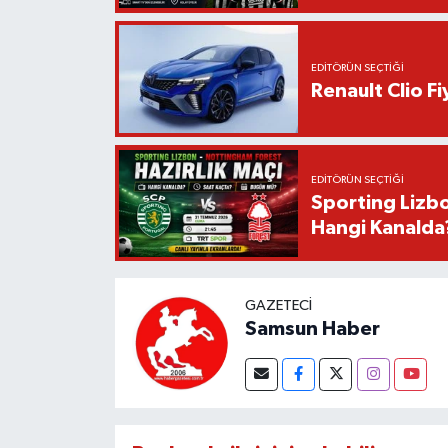
EDITÖRÜN SEÇTIĞI
Renault Clio F
EDITÖRÜN SEÇTIĞI
Sporting Lizbo
Hangi Kanalda
GAZETECI
Samsun Haber