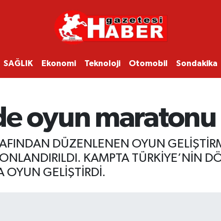
SAĞLIK
Ekonomi
Teknoloji
Otomobil
Sondakika
de oyun maratonu
RAFINDAN DÜZENLENEN OYUN GELİŞTİR
NLANDIRILDI. KAMPTA TÜRKİYE’NİN DÖR
 OYUN GELİŞTİRDİ.