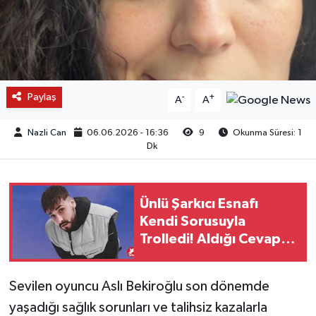
Paylaş
-
+
A
A
Nazli Can
06.06.2026 - 16:36
9
Okunma Süresi: 1
Dk
Ünlü Şarkıcı Esnafı
Kendi Sorusuyla
Trolledi! Aldığı Cevap
Sosyal Medyada
Gündem Oldu
Sevilen oyuncu Aslı Bekiroğlu son dönemde
yaşadığı sağlık sorunları ve talihsiz kazalarla