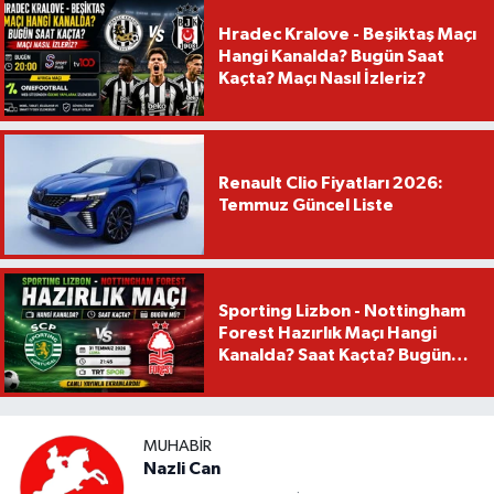
Hradec Kralove - Beşiktaş Maçı
Hangi Kanalda? Bugün Saat
Kaçta? Maçı Nasıl İzleriz?
Renault Clio Fiyatları 2026:
Temmuz Güncel Liste
Sporting Lizbon - Nottingham
Forest Hazırlık Maçı Hangi
Kanalda? Saat Kaçta? Bugün
Mü?
MUHABIR
Nazli Can