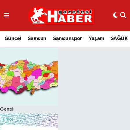
GÜNCEL
SAMSUN
Güncel
Samsun
Samsunspor
Yaşam
SAĞLIK
SAMSUNSPOR
EKONOMİ
YAŞAM
Genel