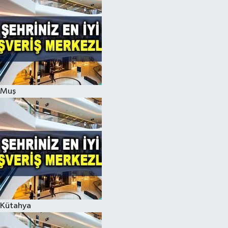
Muş
Kütahya