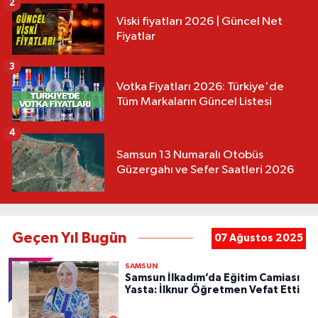
2
Viski fiyatları 2026 | Güncel Net
Fiyatlar
3
Votka Fiyatları 2026: Türkiye'de
Tüm Markaların Güncel Listesi
4
Samsun 13 Numaralı Otobüs
Güzergahı ve Sefer Saatleri 2026
Geçen Yıl Bugün
07 Ağustos 2025
SAMSUN
Samsun İlkadım’da Eğitim Camiası
Yasta: İlknur Öğretmen Vefat Etti