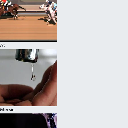
At
Mersin