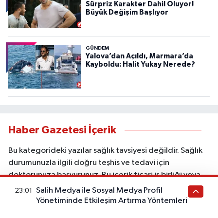
Sürpriz Karakter Dahil Oluyor!
Büyük Değişim Başlıyor
GÜNDEM
Yalova’dan Açıldı, Marmara’da
Kayboldu: Halit Yukay Nerede?
Haber Gazetesi İçerik
Bu kategorideki yazılar sağlık tavsiyesi değildir. Sağlık
durumunuzla ilgili doğru teşhis ve tedavi için
doktorunuza başvurunuz. Bu içerik ticari iş birliği veya
reklam içerebilir. Sitede yer alan bilgiler yalnızca genel
Salih Medya ile Sosyal Medya Profil
23:01
bilgilendirme amacı taşır; kişisel muayene, tanı veya
Yönetiminde Etkileşim Artırma Yöntemleri
tedavi yerine geçmez.
İstanbul ofis taşımacılığı