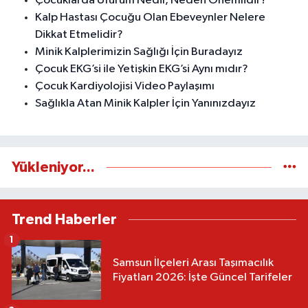
Çocuklarda Üfürüm Nedir, Neden Önemlidir?
Kalp Hastası Çocuğu Olan Ebeveynler Nelere
Dikkat Etmelidir?
Minik Kalplerimizin Sağlığı İçin Buradayız
Çocuk EKG’si ile Yetişkin EKG’si Aynı mıdır?
Çocuk Kardiyolojisi Video Paylaşımı
Sağlıkla Atan Minik Kalpler İçin Yanınızdayız
Yükleniyor...
Trend Haberler
1
Samsun İlçeleri Arası Taşımacılık
Fiyatları 2026: İşte Güncel Tarifeler