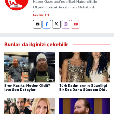
Haber Gazetesi'nde İlkeli Habercilik ile
Objektif olarak Araştırmacı Muhabirlik
Yapmaktayım.
Devam Et
Bunlar da ilginizi çekebilir
Eren Kaşıkçı Neden Öldü?
Türk Kadınlarının Güzelliği
İşte Son Detaylar
Bir Kez Daha Gündem Oldu