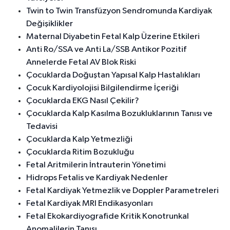
Twin to Twin Transfüzyon Sendromunda Kardiyak
Değişiklikler
Maternal Diyabetin Fetal Kalp Üzerine Etkileri
Anti Ro/SSA ve Anti La/SSB Antikor Pozitif
Annelerde Fetal AV Blok Riski
Çocuklarda Doğuştan Yapısal Kalp Hastalıkları
Çocuk Kardiyolojisi Bilgilendirme İçeriği
Çocuklarda EKG Nasıl Çekilir?
Çocuklarda Kalp Kasılma Bozukluklarının Tanısı ve
Tedavisi
Çocuklarda Kalp Yetmezliği
Çocuklarda Ritim Bozukluğu
Fetal Aritmilerin İntrauterin Yönetimi
Hidrops Fetalis ve Kardiyak Nedenler
Fetal Kardiyak Yetmezlik ve Doppler Parametreleri
Fetal Kardiyak MRI Endikasyonları
Fetal Ekokardiyografide Kritik Konotrunkal
Anomalilerin Tanısı