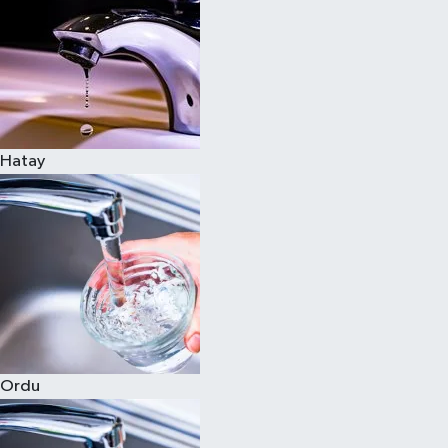
Hatay
Ordu