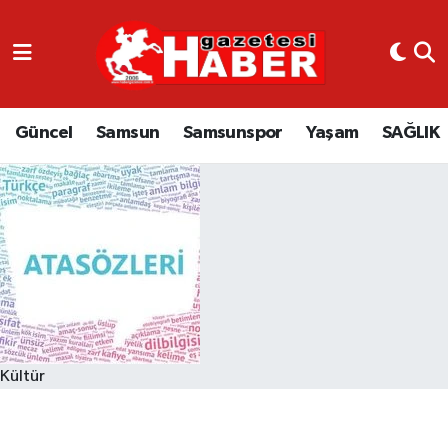
GÜNCEL
SAMSUN
Güncel
Samsun
Samsunspor
Yaşam
SAĞLIK
SAMSUNSPOR
EKONOMİ
YAŞAM
Kültür