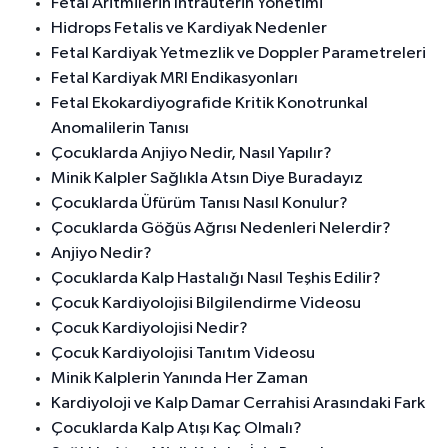
Fetal Aritmilerin İntrauterin Yönetimi
Hidrops Fetalis ve Kardiyak Nedenler
Fetal Kardiyak Yetmezlik ve Doppler Parametreleri
Fetal Kardiyak MRI Endikasyonları
Fetal Ekokardiyografide Kritik Konotrunkal
Anomalilerin Tanısı
Çocuklarda Anjiyo Nedir, Nasıl Yapılır?
Minik Kalpler Sağlıkla Atsın Diye Buradayız
Çocuklarda Üfürüm Tanısı Nasıl Konulur?
Çocuklarda Göğüs Ağrısı Nedenleri Nelerdir?
Anjiyo Nedir?
Çocuklarda Kalp Hastalığı Nasıl Teşhis Edilir?
Çocuk Kardiyolojisi Bilgilendirme Videosu
Çocuk Kardiyolojisi Nedir?
Çocuk Kardiyolojisi Tanıtım Videosu
Minik Kalplerin Yanında Her Zaman
Kardiyoloji ve Kalp Damar Cerrahisi Arasındaki Fark
Çocuklarda Kalp Atışı Kaç Olmalı?