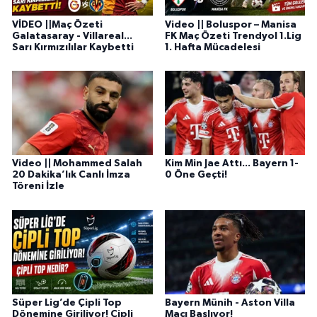
VİDEO ||Maç Özeti
Video || Boluspor – Manisa
Galatasaray - Villareal...
FK Maç Özeti Trendyol 1.Lig
Sarı Kırmızılılar Kaybetti
1. Hafta Mücadelesi
Video || Mohammed Salah
Kim Min Jae Attı... Bayern 1-
20 Dakika’lık Canlı İmza
0 Öne Geçti!
Töreni İzle
Süper Lig’de Çipli Top
Bayern Münih - Aston Villa
Dönemine Giriliyor! Çipli
Maçı Başlıyor!