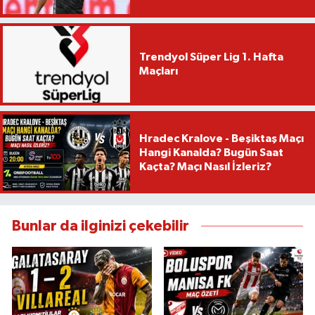
Trendyol Süper Lig 1. Hafta
Maçları
Hradec Kralove - Beşiktaş Maçı
Hangi Kanalda? Bugün Saat
Kaçta? Maçı Nasıl İzleriz?
Bunlar da ilginizi çekebilir