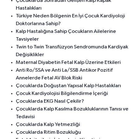
Çocuklarda Sonradan Gelişen Kalp Kapak
Hastalıkları
Türkiye Neden Bölgenin En İyi Çocuk Kardiyoloji
Doktorlarına Sahip?
Kalp Hastalığına Sahip Çocukların Ailelerine
Tavsiyeler
Twin to Twin Transfüzyon Sendromunda Kardiyak
Değişiklikler
Maternal Diyabetin Fetal Kalp Üzerine Etkileri
Anti Ro/SSA ve Anti La/SSB Antikor Pozitif
Annelerde Fetal AV Blok Riski
Çocuklarda Doğuştan Yapısal Kalp Hastalıkları
Çocuk Kardiyolojisi Bilgilendirme İçeriği
Çocuklarda EKG Nasıl Çekilir?
Çocuklarda Kalp Kasılma Bozukluklarının Tanısı ve
Tedavisi
Çocuklarda Kalp Yetmezliği
Çocuklarda Ritim Bozukluğu