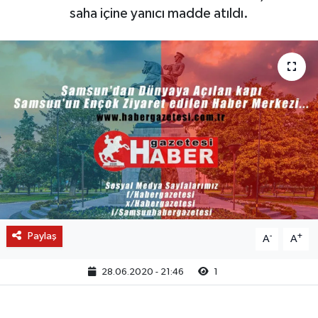
saha içine yanıcı madde atıldı.
Paylaş
-
+
A
A
28.06.2020 - 21:46
1