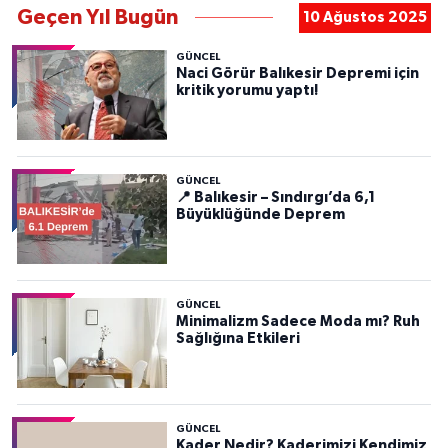
Geçen Yıl Bugün
10 Ağustos 2025
GÜNCEL
Naci Görür Balıkesir Depremi için
kritik yorumu yaptı!
GÜNCEL
📍 Balıkesir – Sındırgı’da 6,1
Büyüklüğünde Deprem
GÜNCEL
Minimalizm Sadece Moda mı? Ruh
Sağlığına Etkileri
GÜNCEL
Kader Nedir? Kaderimizi Kendimiz