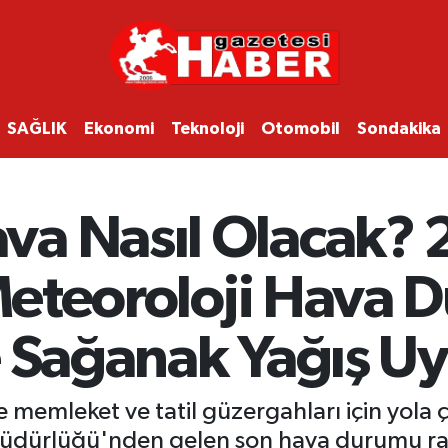
SAĞLIK
Ekonomi
Teknoloji
Otomobil
Sondakika
va Nasıl Olacak?
 Meteoroloji Hava
 Sağanak Yağış Uy
e memleket ve tatil güzergahları için yola
üdürlüğü'nden gelen son hava durumu rapo