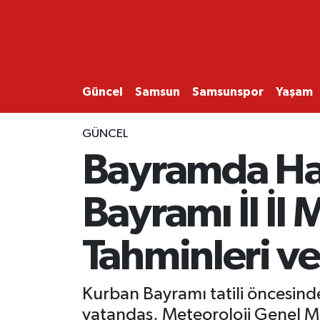
GÜNCEL
SAMSUN
Güncel
Samsun
Samsunspor
Yaşam
SAMSUNSPOR
GÜNCEL
Bayramda Ha
EKONOMİ
Bayramı İl İl
YAŞAM
Tahminleri ve
Kurban Bayramı tatili öncesind
vatandaş, Meteoroloji Genel M