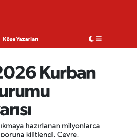
Köşe Yazarları
 2026 Kurban
 Durumu
arısı
 çıkmaya hazırlanan milyonlarca
runa kilitlendi. Çevre,