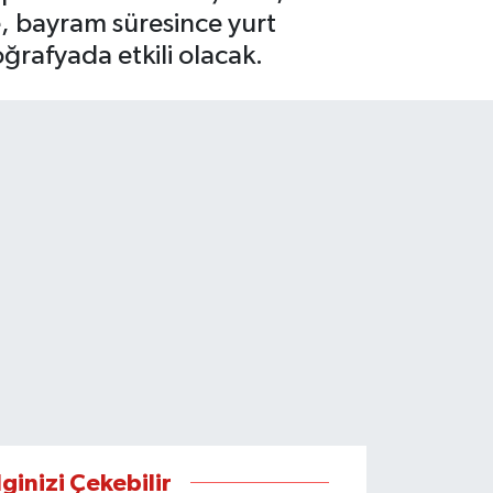
re, bayram süresince yurt
ğrafyada etkili olacak.
lginizi Çekebilir