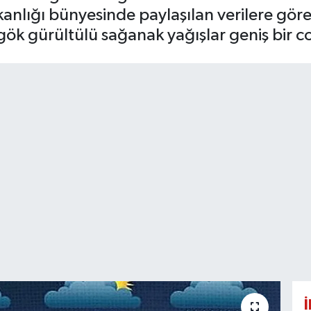
Bakanlığı bünyesinde paylaşılan verilere gö
gök gürültülü sağanak yağışlar geniş bir co
İ