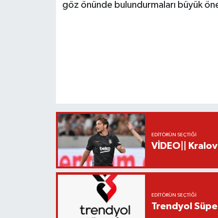
göz önünde bulundurmaları büyük öne
EDITÖRÜN SEÇTIĞI
VİDEO|| Kralov
EDITÖRÜN SEÇTIĞI
Trendyol Süper