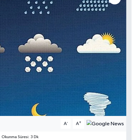
-
+
A
A
Okunma Süresi: 3 Dk