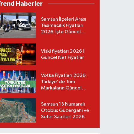
Trend Haberler
Samsun İlçeleri Arası
Taşımacılık Fiyatları
2026: İşte Güncel
Tarifeler
Viski fiyatları 2026 |
Güncel Net Fiyatlar
Votka Fiyatları 2026:
Türkiye'de Tüm
Markaların Güncel
Listesi
Samsun 13 Numaralı
Otobüs Güzergahı ve
Sefer Saatleri 2026