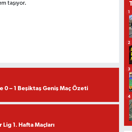
m taşıyor.
1
2
3
e 0 – 1 Beşiktaş Geniş Maç Özeti
4
 Lig 1. Hafta Maçları