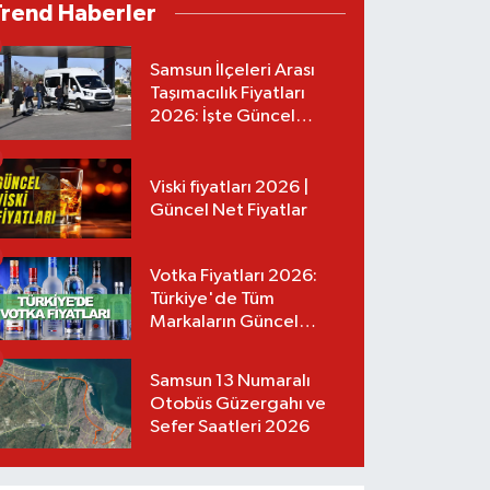
Trend Haberler
Samsun İlçeleri Arası
Taşımacılık Fiyatları
2026: İşte Güncel
Tarifeler
Viski fiyatları 2026 |
Güncel Net Fiyatlar
Votka Fiyatları 2026:
Türkiye'de Tüm
Markaların Güncel
Listesi
Samsun 13 Numaralı
Otobüs Güzergahı ve
Sefer Saatleri 2026