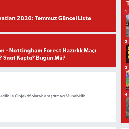
1
iyatları 2026: Temmuz Güncel Liste
2
n - Nottingham Forest Hazırlık Maçı
? Saat Kaçta? Bugün Mü?
3
4
ilik ile Objektif olarak Araştırmacı Muhabirlik