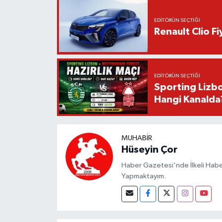
EDITÖRÜN SEÇTIĞI
Renault Clio F
EDITÖRÜN SEÇTIĞI
Sporting Lizbo
Hangi Kanalda
MUHABIR
Hüseyin Çor
Haber Gazetesi'nde İlkeli Haberc
Yapmaktayım.