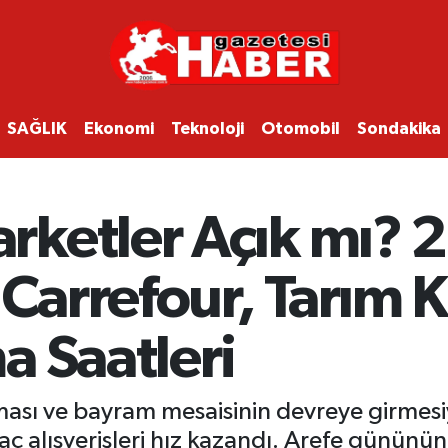
SAĞLIK
Ekonomi
Teknoloji
Otomobil
Sondakika
ketler Açık mı? 
 Carrefour, Tarım K
a Saatleri
ası ve bayram mesaisinin devreye girmesiyl
yaç alışverişleri hız kazandı. Arefe günün