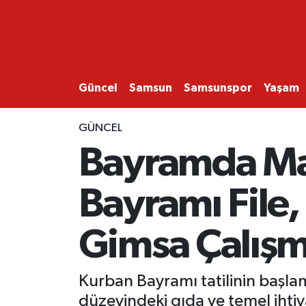
GÜNCEL
SAMSUN
Güncel
Samsun
Samsunspor
Yaşam
SAMSUNSPOR
GÜNCEL
Bayramda Mar
EKONOMİ
Bayramı File,
YAŞAM
Gimsa Çalışm
Kurban Bayramı tatilinin başlam
düzeyindeki gıda ve temel ihti