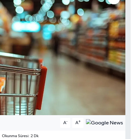
-
+
A
A
Okunma Süresi: 2 Dk