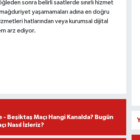
 öğleden sonra belirli saatlerde sınırlı hizmet
n mağduriyet yaşamamaları adına en doğru
i hizmetleri hatlarından veya kurumsal dijital
em arz ediyor.
e - Beşiktaş Maçı Hangi Kanalda? Bugün
Y
ı Nasıl İzleriz?