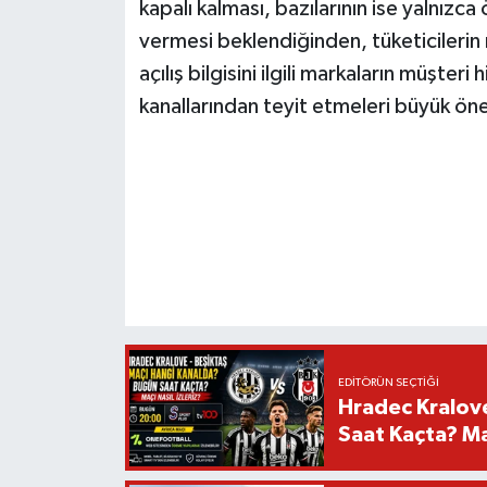
kapalı kalması, bazılarının ise yalnızca
vermesi beklendiğinden, tüketicileri
açılış bilgisini ilgili markaların müşter
kanallarından teyit etmeleri büyük ön
EDITÖRÜN SEÇTIĞI
Hradec Kralov
Saat Kaçta? Maç