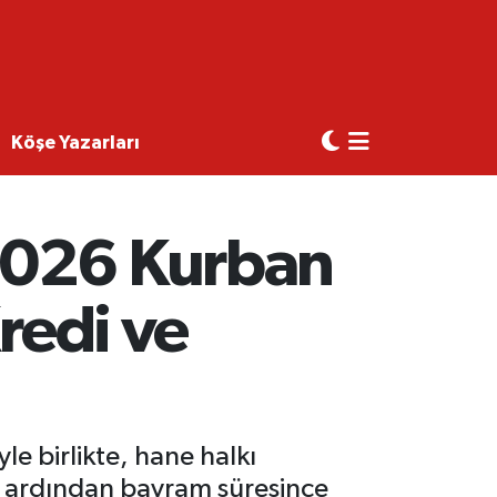
Köşe Yazarları
2026 Kurban
redi ve
e birlikte, hane halkı
ün ardından bayram süresince