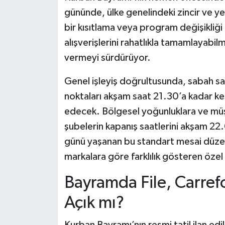
gününde, ülke genelindeki zincir ve ye
bir kısıtlama veya program değişikliğ
alışverişlerini rahatlıkla tamamlayabi
vermeyi sürdürüyor.
Genel işleyiş doğrultusunda, sabah sa
noktaları akşam saat 21.30’a kadar kes
edecek. Bölgesel yoğunluklara ve müşt
şubelerin kapanış saatlerini akşam 22.
günü yaşanan bu standart mesai düzeni,
markalara göre farklılık gösteren özel
Bayramda File, Carref
Açık mı?
Kurban Bayramı’nın resmi tatil ilan edil